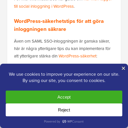
till social inloggning i WordPress
.
WordPress-säkerhetstips för att göra
inloggningen säkrare
Även om SAML SSO-inloggningen är ganska säker,
här är några ytterligare tips du kan implementera för
att ytterligare stärka din
WordPress-säkerhet
:
Tvinga fram starka lösenord
för dina
WordPress-användare.
Aktivera
tvåfaktorsautentisering (2FA)
för ett
extra skyddslager.
Begränsa antalet inloggningsförsök
för att
förhindra brute-force-attacker.
Håll utkik efter misstänkta inloggningsförsök