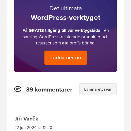
Det ultimata
WordPress-verktyget
Få GRATIS tillgång till vår verktygslåda
- en
samling WordPress-relaterade produkter och
resurser som alla proffs bör ha!
Ladda ner nu
Läsarnas
39 kommentarer
Lämna ett svar
interaktioner
Jiří Vaněk
22 jun 2024 kl. 12:20