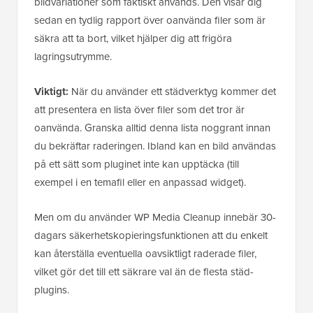
bildvariationer som faktiskt används. Den visar dig
sedan en tydlig rapport över oanvända filer som är
säkra att ta bort, vilket hjälper dig att frigöra
lagringsutrymme.
Viktigt:
När du använder ett städverktyg kommer det
att presentera en lista över filer som det tror är
oanvända. Granska alltid denna lista noggrant innan
du bekräftar raderingen. Ibland kan en bild användas
på ett sätt som pluginet inte kan upptäcka (till
exempel i en temafil eller en anpassad widget).
Men om du använder WP Media Cleanup innebär 30-
dagars säkerhetskopieringsfunktionen att du enkelt
kan återställa eventuella oavsiktligt raderade filer,
vilket gör det till ett säkrare val än de flesta städ-
plugins.