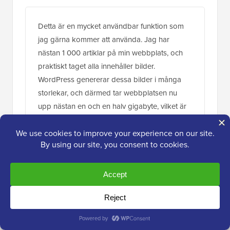
Detta är en mycket användbar funktion som
jag gärna kommer att använda. Jag har
nästan 1 000 artiklar på min webbplats, och
praktiskt taget alla innehåller bilder.
WordPress genererar dessa bilder i många
storlekar, och därmed tar webbplatsen nu
upp nästan en och en halv gigabyte, vilket är
relativt mycket. Detta kommer att hjälpa mig
att spara utrymme eftersom jag inte använder
många av dessa storlekar alls. Jag har bara
en fråga angående bildstorlekarna: är det
möjligt att ta bort tidigare genererade bilder
för att spara utrymme på FTP?
Svara