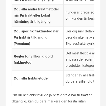
Dölj alla andra fraktmetoder
Fungerar precis som altern
när Fri frakt eller Lokal
om kunden är berättigad ti
hämtning är tillgänglig
Dölj specifik fraktmetod när
Ger dig mer detaljerad kon
Fri frakt är tillgänglig
betalda alternativ samtidi
(Premium)
Expressfrakt) synliga.
Det mest flexibla alternati
Regler för villkorlig dold
anpassade regler för att 
fraktmetod
produkter, kategorier, plat
Stänger av alla fraktaltern
Dölj alla fraktmetoder
du bara säljer digitala ned
Om du helt enkelt vill dölja betald frakt när fri frakt är
tillgänglig, kan du bara markera den första rutan i