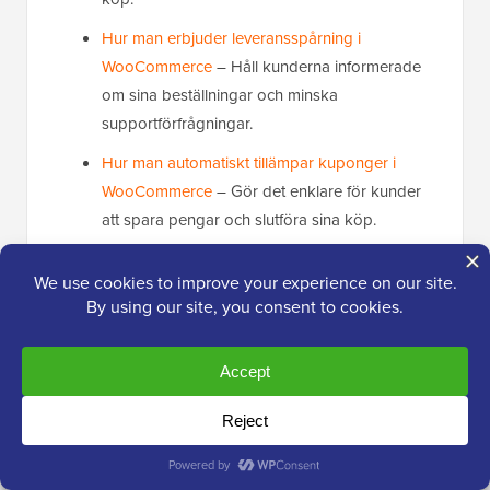
Hur man erbjuder leveransspårning i
WooCommerce
– Håll kunderna informerade
om sina beställningar och minska
supportförfrågningar.
Hur man automatiskt tillämpar kuponger i
WooCommerce
– Gör det enklare för kunder
att spara pengar och slutföra sina köp.
Hur man skapar ett beställningstillägg i
WooCommerce
– Öka försäljningen genom att
erbjuda relevanta tillägg under kassan.
Vanliga frågor om frakt i WooCommerce
Här är några frågor som våra läsare ofta har ställt om
WooCommerce fraktmetoder: