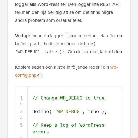
loggar alla WordPress-fel. Den loggar inte REST API-
fel, men den hjälper dig att se om det finns några
andra problem som orsakar felet.
Viktigt:
Innan du lägger till koden nedan, leta efter en
befintlig rad i din fil som säger
define(
. Om du ser den, ta bort den.
'WP_DEBUG', false );
Kopiera sedan och klistra in följande rader i din
wp-
config.php
-fil:
1
// Change WP_DEBUG to true
2
3
define( 
'WP_DEBUG'
, true );
4
5
// Keep a log of WordPress 
errors