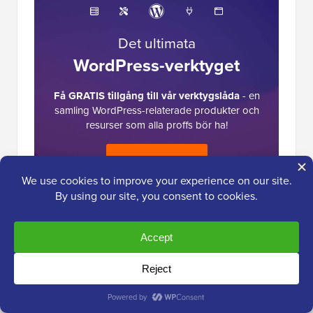
Det ultimata
WordPress-verktyget
Få GRATIS tillgång till vår verktygslåda
- en
samling WordPress-relaterade produkter och
resurser som alla proffs bör ha!
Ladda ner nu
Läsarnas
19 kommentarer
Lämna ett svar
interaktioner
AA