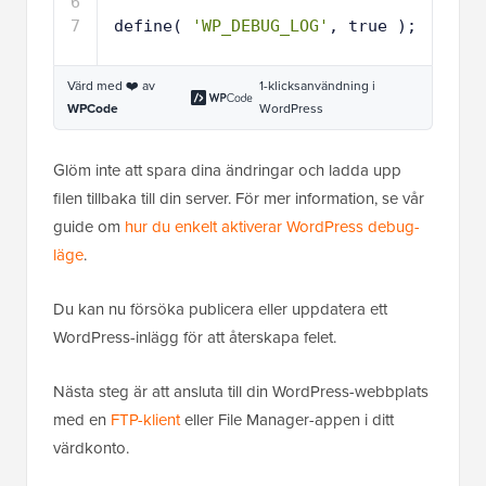
6
7
define( 
'WP_DEBUG_LOG'
, true );
Värd med ❤️ av
1-klicksanvändning i
WPCode
WordPress
Glöm inte att spara dina ändringar och ladda upp
filen tillbaka till din server. För mer information, se vår
guide om
hur du enkelt aktiverar WordPress debug-
läge
.
Du kan nu försöka publicera eller uppdatera ett
WordPress-inlägg för att återskapa felet.
Nästa steg är att ansluta till din WordPress-webbplats
med en
FTP-klient
eller File Manager-appen i ditt
värdkonto.