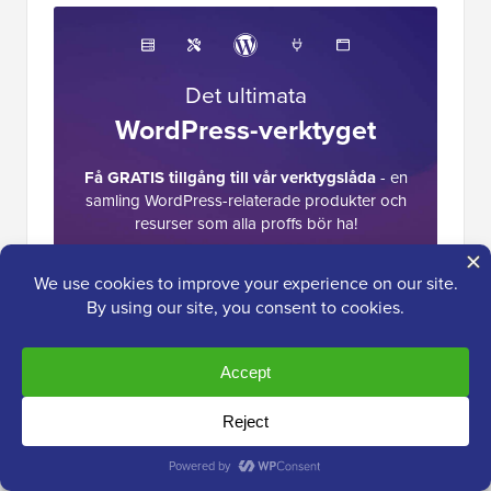
Det ultimata
WordPress-verktyget
Få GRATIS tillgång till vår verktygslåda
- en
samling WordPress-relaterade produkter och
resurser som alla proffs bör ha!
Ladda ner nu
Läsarnas
103 kommentarer
Lämna ett svar
interaktioner