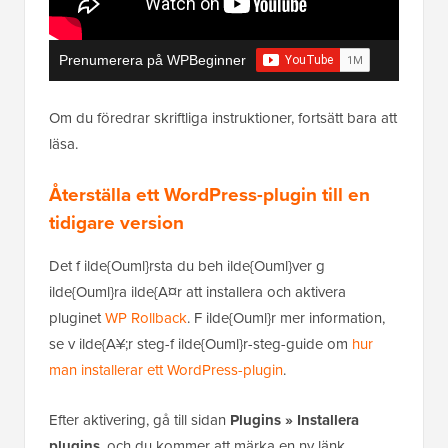
Prenumerera på WPBeginner
Om du föredrar skriftliga instruktioner, fortsätt bara att
läsa.
Återställa ett WordPress-plugin till en
tidigare version
Det f ilde{Ouml}rsta du beh ilde{Ouml}ver g
ilde{Ouml}ra ilde{A¤r att installera och aktivera
pluginet
WP Rollback
. F ilde{Ouml}r mer information,
se v ilde{A¥;r steg-f ilde{Ouml}r-steg-guide om
hur
man installerar ett WordPress-plugin
.
Efter aktivering, gå till sidan
Plugins » Installera
plugins
, och du kommer att märka en ny länk