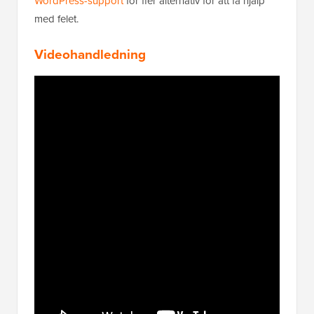
WordPress-support
för fler alternativ för att få hjälp
med felet.
Videohandledning