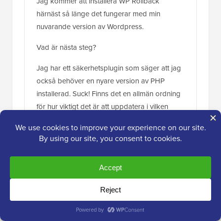
Jag kommer att installera WP Rollback
härnäst så länge det fungerar med min
nuvarande version av Wordpress.
Vad är nästa steg?
Jag har ett säkerhetsplugin som säger att jag
också behöver en nyare version av PHP
installerad. Suck! Finns det en allmän ordning
för hur viktigt det är att uppdatera i vilken
ordning?
Svara
WPBeginner Support
ADMIN
3 juni 2020 kl. 08:46