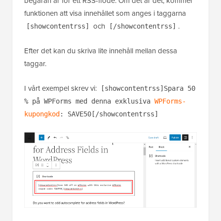
begäran är för ett RSS-flöde. Om det är det, kommer
funktionen att visa innehållet som anges i taggarna
och
.
[showcontentrss]
[/showcontentrss]
Efter det kan du skriva lite innehåll mellan dessa
taggar.
I vårt exempel skrev vi:
[showcontentrss]Spara 50
% på WPForms med denna exklusiva
WPForms-
kupongkod
: SAVE50[/showcontentrss]