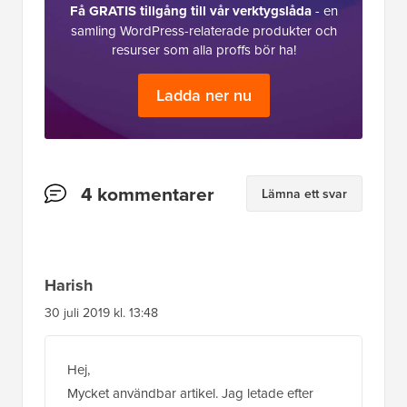
Få GRATIS tillgång till vår verktygslåda
- en
samling WordPress-relaterade produkter och
resurser som alla proffs bör ha!
Ladda ner nu
Läsarnas
4 kommentarer
Lämna ett svar
interaktioner
Harish
30 juli 2019 kl. 13:48
Hej,
Mycket användbar artikel. Jag letade efter