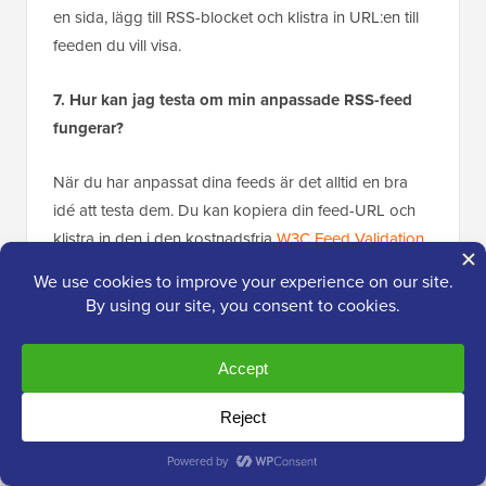
en sida, lägg till RSS-blocket och klistra in URL:en till
feeden du vill visa.
7. Hur kan jag testa om min anpassade RSS-feed
fungerar?
När du har anpassat dina feeds är det alltid en bra
idé att testa dem. Du kan kopiera din feed-URL och
klistra in den i den kostnadsfria
W3C Feed Validation
Service
för att säkerställa att din nya RSS-feed är
korrekt formaterad och fri från syntaxfel.
Bonusresurser om anpassning av
WordPress RSS-flöden
Vi hoppas att den här artikeln hjälpte dig att lära dig
hur du lägger till innehåll i dina WordPress RSS-
flöden. Du kanske också vill se fler resurser som