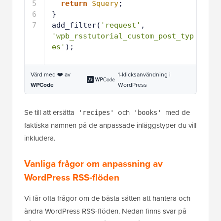
5
return
$query
;
6
}
7
add_filter(
'request'
, 
'wpb_rsstutorial_custom_post_typ
es'
);
Värd med ❤️ av
1-klicksanvändning i
WPCode
WordPress
Se till att ersätta
och
med de
'recipes'
'books'
faktiska namnen på de anpassade inläggstyper du vill
inkludera.
Vanliga frågor om anpassning av
WordPress RSS-flöden
Vi får ofta frågor om de bästa sätten att hantera och
ändra WordPress RSS-flöden. Nedan finns svar på