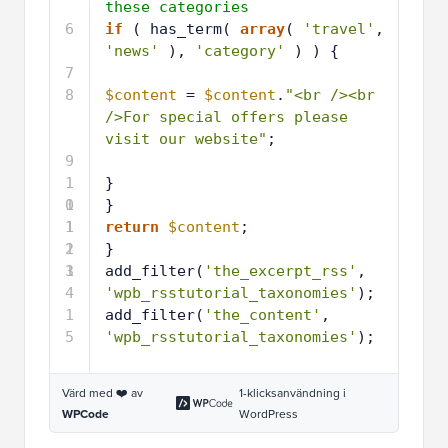
these categories
6
if
( has_term( 
array
( 
'travel'
, 
'news'
), 
'category'
) ) {
7
8
$content
= 
$content
.
"<br /><br 
/>For special offers please 
visit our website"
; 
9
1
}
0
1
}
1
1
return
$content
;
2
1
}
3
1
add_filter(
'the_excerpt_rss'
, 
4
'wpb_rsstutorial_taxonomies'
);
1
add_filter(
'the_content'
, 
5
'wpb_rsstutorial_taxonomies'
);
Värd med ❤️ av
1-klicksanvändning i
WPCode
WordPress