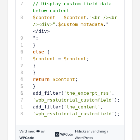
7
// Display custom field data 
below content
8
$content
= 
$content
.
"<br /><br 
/><div>"
.
$custom_metadata
."
</div>
9
";
1
}
0
1
else
{
1
1
$content
= 
$content
;
2
1
}
3
1
}
4
1
return
$content
;
5
1
}
6
1
add_filter(
'the_excerpt_rss'
, 
7
'wpb_rsstutorial_customfield'
);
1
add_filter(
'the_content'
, 
8
'wpb_rsstutorial_customfield'
);
Värd med ❤️ av
1-klicksanvändning i
WPCode
WordPress