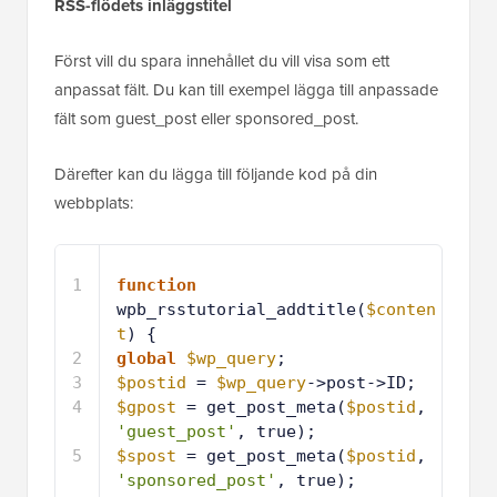
RSS-flödets inläggstitel
Först vill du spara innehållet du vill visa som ett
anpassat fält. Du kan till exempel lägga till anpassade
fält som guest_post eller sponsored_post.
Därefter kan du lägga till följande kod på din
webbplats:
1
function
wpb_rsstutorial_addtitle(
$conten
t
) {
2
global
$wp_query
;
3
$postid
= 
$wp_query
->post->ID;
4
$gpost
= get_post_meta(
$postid
, 
'guest_post'
, true);
5
$spost
= get_post_meta(
$postid
, 
'sponsored_post'
, true);