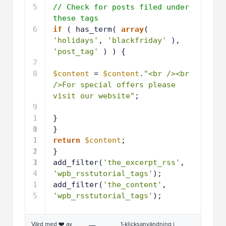
5
// Check for posts filed under 
these tags
6
if
( has_term( 
array
( 
'holidays'
, 
'blackfriday'
), 
'post_tag'
) ) {
7
8
$content
= 
$content
.
"<br /><br 
/>For special offers please 
visit our website"
; 
9
1
}
0
1
}
1
1
return
$content
;
2
1
}
3
1
add_filter(
'the_excerpt_rss'
, 
4
'wpb_rsstutorial_tags'
);
1
add_filter(
'the_content'
, 
5
'wpb_rsstutorial_tags'
);
Värd med ❤️ av
1-klicksanvändning i