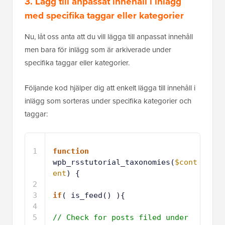
3. Lägg till anpassat innehåll i inlägg
med specifika taggar eller kategorier
Nu, låt oss anta att du vill lägga till anpassat innehåll
men bara för inlägg som är arkiverade under
specifika taggar eller kategorier.
Följande kod hjälper dig att enkelt lägga till innehåll i
inlägg som sorteras under specifika kategorier och
taggar:
1
function
wpb_rsstutorial_taxonomies(
$cont
ent
) {
2
3
if
( is_feed() ){
4
5
// Check for posts filed under 