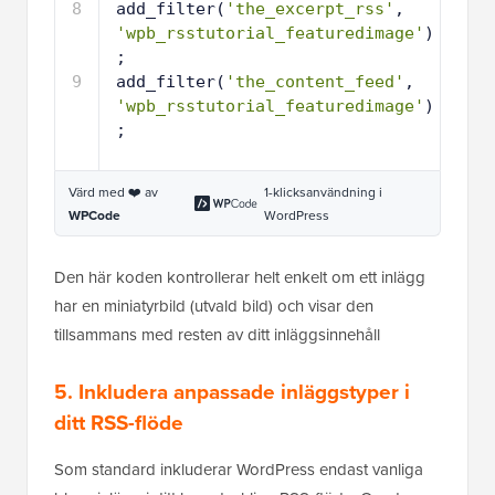
8
add_filter(
'the_excerpt_rss'
, 
'wpb_rsstutorial_featuredimage'
)
;
9
add_filter(
'the_content_feed'
, 
'wpb_rsstutorial_featuredimage'
)
;
Värd med ❤️ av
1-klicksanvändning i
WPCode
WordPress
Den här koden kontrollerar helt enkelt om ett inlägg
har en miniatyrbild (utvald bild) och visar den
tillsammans med resten av ditt inläggsinnehåll
5. Inkludera anpassade inläggstyper i
ditt RSS-flöde
Som standard inkluderar WordPress endast vanliga