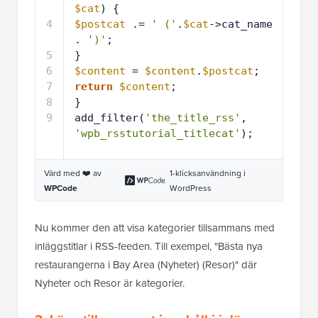
$cat
) {
4
$postcat
.= 
' ('
.
$cat
->cat_name 
. 
')'
;
5
}
6
$content
= 
$content
.
$postcat
;
7
return
$content
;
8
}
9
add_filter(
'the_title_rss'
, 
'wpb_rsstutorial_titlecat'
);
Värd med ❤️ av
1-klicksanvändning i
WPCode
WordPress
Nu kommer den att visa kategorier tillsammans med
inläggstitlar i RSS-feeden. Till exempel, "Bästa nya
restaurangerna i Bay Area (Nyheter) (Resor)" där
Nyheter och Resor är kategorier.