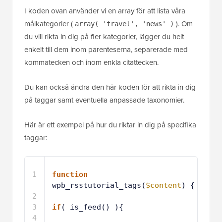
I koden ovan använder vi en array för att lista våra
målkategorier (
). Om
array( 'travel', 'news' )
du vill rikta in dig på fler kategorier, lägger du helt
enkelt till dem inom parenteserna, separerade med
kommatecken och inom enkla citattecken.
Du kan också ändra den här koden för att rikta in dig
på taggar samt eventuella anpassade taxonomier.
Här är ett exempel på hur du riktar in dig på specifika
taggar:
1
function
wpb_rsstutorial_tags(
$content
) {
2
3
if
( is_feed() ){
4