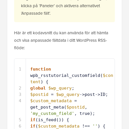
klicka på ‘Paneler’ och aktivera alternativet
‘Anpassade fält’.
Här är ett kodavsnitt du kan använda för att hämta
och visa anpassade fältdata i ditt WordPress RSS-
flöde:
1
function
wpb_rsstutorial_customfield(
$con
tent
) {
2
global
$wp_query
;
3
$postid
= 
$wp_query
->post->ID;
4
$custom_metadata
= 
get_post_meta(
$postid
, 
'my_custom_field'
, true);
5
if
(is_feed()) {
6
if
(
$custom_metadata
!== 
''
) {