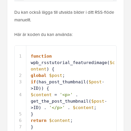
Du kan också lägga till utvalda bilder i ditt RSS-flöde
manuellt.
Här är koden du kan använda:
1
function
wpb_rsstutorial_featuredimage(
$c
ontent
) {
2
global
$post
;
3
if
(has_post_thumbnail(
$post
-
>ID)) {
4
$content
= 
'<p>'
. 
get_the_post_thumbnail(
$post
-
>ID) . 
'</p>'
. 
$content
;
5
}
6
return
$content
;
7
}