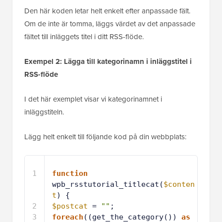
Den här koden letar helt enkelt efter anpassade fält.
Om de inte är tomma, läggs värdet av det anpassade
fältet till inläggets titel i ditt RSS-flöde.
Exempel 2: Lägga till kategorinamn i inläggstitel i
RSS-flöde
I det här exemplet visar vi kategorinamnet i
inläggstiteln.
Lägg helt enkelt till följande kod på din webbplats:
1
function
wpb_rsstutorial_titlecat(
$conten
t
) {
2
$postcat
= 
""
;
3
foreach
((get_the_category()) 
as