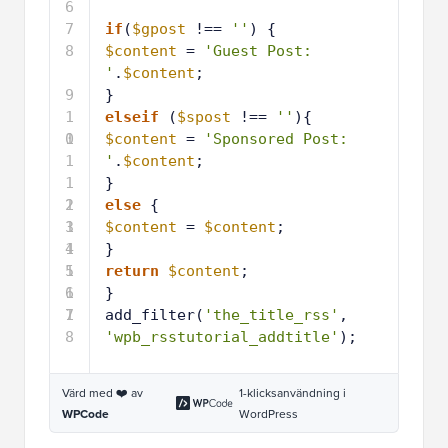
6
7
if
(
$gpost
!== 
''
) {
8
$content
= 
'Guest Post: 
'
.
$content
;
9
}
1
elseif
(
$spost
!== 
''
){
0
1
$content
= 
'Sponsored Post: 
1
'
.
$content
;
1
}
2
1
else
{
3
1
$content
= 
$content
;
4
1
}
5
1
return
$content
;
6
1
}
7
1
add_filter(
'the_title_rss'
, 
8
'wpb_rsstutorial_addtitle'
);
Värd med ❤️ av
1-klicksanvändning i
WPCode
WordPress