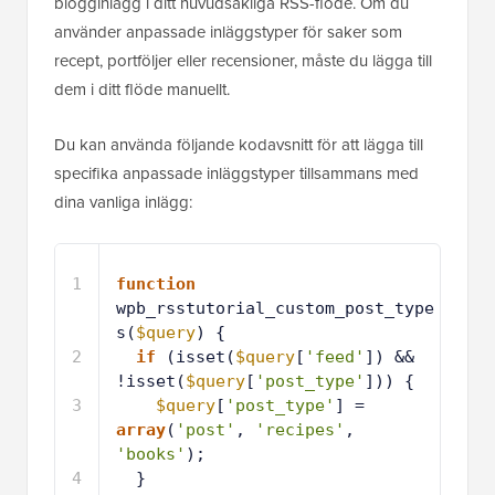
blogginlägg i ditt huvudsakliga RSS-flöde. Om du
använder anpassade inläggstyper för saker som
recept, portföljer eller recensioner, måste du lägga till
dem i ditt flöde manuellt.
Du kan använda följande kodavsnitt för att lägga till
specifika anpassade inläggstyper tillsammans med
dina vanliga inlägg:
1
function
wpb_rsstutorial_custom_post_type
s(
$query
) {
2
if
(isset(
$query
[
'feed'
]) && 
!isset(
$query
[
'post_type'
])) {
3
$query
[
'post_type'
] = 
array
(
'post'
, 
'recipes'
, 
'books'
);
4
}