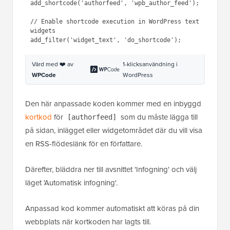
add_shortcode('authorfeed', 'wpb_author_feed');

// Enable shortcode execution in WordPress text 
widgets

Värd med ❤️ av
1-klicksanvändning i
WPCode
WordPress
Den här anpassade koden kommer med en inbyggd
kortkod
för
som du måste lägga till
[authorfeed]
på sidan, inlägget eller widgetområdet där du vill visa
en RSS-flödeslänk för en författare.
Därefter, bläddra ner till avsnittet 'Infogning' och välj
läget 'Automatisk infogning'.
Anpassad kod kommer automatiskt att köras på din
webbplats när kortkoden har lagts till.