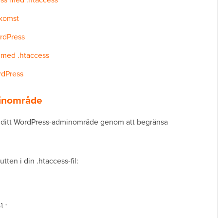
tkomst
ordPress
l med .htaccess
rdPress
minområde
a ditt WordPress-adminområde genom att begränsa
.
tten i din .htaccess-fil:
l"
