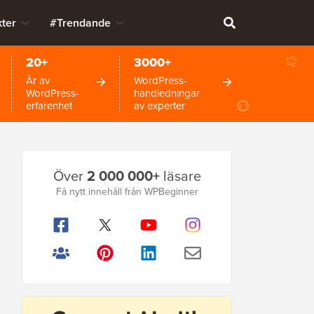
ter
#Trendande
20+
3000+
År av
WordPress-
WordPress-
handledningar
erfarenhet
av experter
Primär
Över
2 000 000+
läsare
sidofält
Få nytt innehåll från WPBeginner