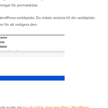
lningar för permalänkar.
 WordPress-webbplats. Du måste ansluta till din webbplats
re för att redigera den.
e vår guide om
hur du hittar .htaccess-filen i WordPress
.