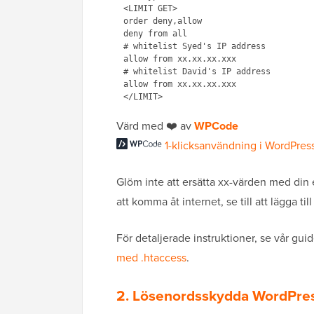
<LIMIT GET>

order deny,allow

deny from all

# whitelist Syed's IP address

allow from xx.xx.xx.xxx

# whitelist David's IP address

allow from xx.xx.xx.xxx

Värd med ❤️ av
WPCode
1-klicksanvändning i WordPres
Glöm inte att ersätta xx-värden med din
att komma åt internet, se till att lägga ti
För detaljerade instruktioner, se vår gu
med .htaccess
.
2. Lösenordsskydda WordPres