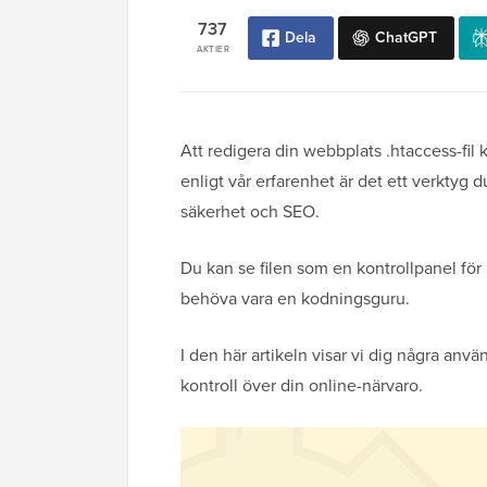
737
Dela
ChatGPT
AKTIER
Att redigera din webbplats .htaccess-fi
enligt vår erfarenhet är det ett verktyg 
säkerhet och SEO.
Du kan se filen som en kontrollpanel för a
behöva vara en kodningsguru.
I den här artikeln visar vi dig några an
kontroll över din online-närvaro.