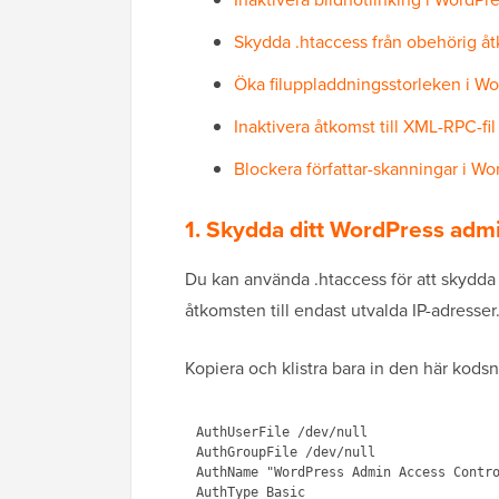
Skydda .htaccess från obehörig å
Öka filuppladdningsstorleken i W
Inaktivera åtkomst till XML-RPC-fi
Blockera författar-skanningar i Wo
1. Skydda ditt WordPress ad
Du kan använda .htaccess för att skydd
åtkomsten till endast utvalda IP-adresser
Kopiera och klistra bara in den här kodsnu
AuthUserFile /dev/null

AuthGroupFile /dev/null

AuthName "WordPress Admin Access Contro
AuthType Basic
