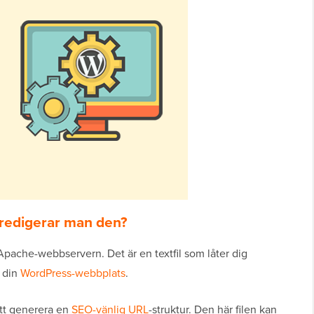
r redigerar man den?
r Apache-webbservern. Det är en textfil som låter dig
r din
WordPress-webbplats
.
att generera en
SEO-vänlig URL
-struktur. Den här filen kan