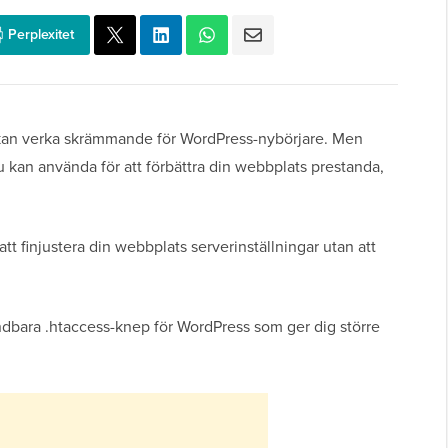
Perplexitet
l kan verka skrämmande för WordPress-nybörjare. Men
du kan använda för att förbättra din webbplats prestanda,
tt finjustera din webbplats serverinställningar utan att
vändbara .htaccess-knep för WordPress som ger dig större