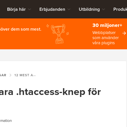
Börja här
Erbjudanden
Utbildning
Produk
30 miljoner+
ehöver dem som mest.
Webbplatser
som använder
våra plugins
GAR
12 MEST ANVÄNDBARA .HTACCESS-KNEP FÖR WORDPRESS
ra .htaccess-knep för
rmation