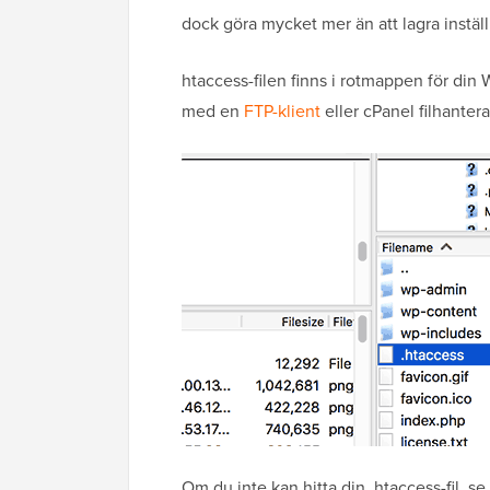
dock göra mycket mer än att lagra instäl
htaccess-filen finns i rotmappen för din
med en
FTP-klient
eller cPanel filhantera
Om du inte kan hitta din .htaccess-fil, s