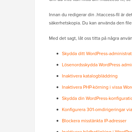
Innan du redigerar din .htaccess-fil är de
säkerhetskopia. Du kan använda den file
Med det sagt, låt oss titta på några an
Skydda ditt WordPress-administra
Lösenordsskydda WordPress adm
Inaktivera katalogbläddring
Inaktivera PHP-körning i vissa Wo
Skydda din WordPress-konfiguratio
Konfigurera 301-omdirigeringar via
Blockera misstänkta IP-adresser
Inaktivera bildhotlinking i WordPr