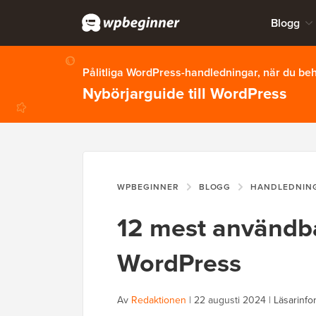
Blogg
Pålitliga WordPress-handledningar, när du b
Nybörjarguide till WordPress
WPBEGINNER
BLOGG
HANDLEDNIN
12 mest användba
WordPress
Av
Redaktionen
|
22 augusti 2024
|
Läsarinfo