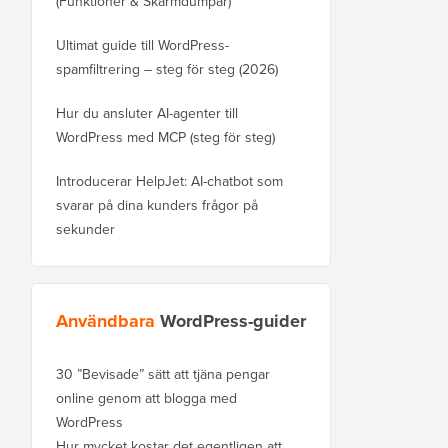
(Funktioner & Skärmdumpar)
Ultimat guide till WordPress-
spamfiltrering – steg för steg (2026)
Hur du ansluter AI-agenter till
WordPress med MCP (steg för steg)
Introducerar HelpJet: AI-chatbot som
svarar på dina kunders frågor på
sekunder
Användbara
WordPress-guider
30 ”Bevisade” sätt att tjäna pengar
online genom att blogga med
WordPress
Hur mycket kostar det egentligen att