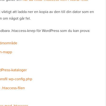
t viktigt att ladda ner en kopia av den till din dator som en
n om något går fel.
vändbara .htaccess-knep för WordPress som du kan prova:
törsområde
in-mapp
rdPress-kataloger
nsfil wp-config.php
 .htaccess-filen
ess med .htaccess