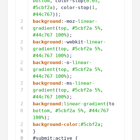
bottom
, color-stop(
0.05
, 
#5cbf2a
), color-stop(
1
, 
#44c767
));
2
background
:-moz-
linear-
4
gradient
(
top
, 
#5cbf2a
5%
, 
#44c767
100%
);
2
background
:-webkit-
linear-
5
gradient
(
top
, 
#5cbf2a
5%
, 
#44c767
100%
);
2
background
:-o-
linear-
6
gradient
(
top
, 
#5cbf2a
5%
, 
#44c767
100%
);
2
background
:-ms-
linear-
7
gradient
(
top
, 
#5cbf2a
5%
, 
#44c767
100%
);
2
background
:
linear-gradient
(to 
8
bottom
, 
#5cbf2a
5%
, 
#44c767
100%
);
2
background-color
:
#5cbf2a
;
9
3
}
0
3
#submit:active {