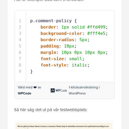
1
p.comment-policy {
2
border
: 
1px
solid
#ffd499
;
3
background-color
: 
#fff4e5
;
4
border-radius
: 
5px
;
5
padding
: 
10px
;
6
margin
: 
10px
0px
10px
0px
;
7
font-size
: 
small
;
8
font-style
: 
italic
;
9
}
Värd med ❤️ av
1-klicksanvändning i
WPCode
WordPress
Så här såg det ut på vår testwebbplats: