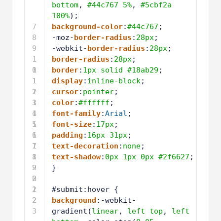
bottom
, 
#44c767
5%
, 
#5cbf2a
100%
);
7
background-color
:
#44c767
;
8
-moz-
border-radius
:
28px
;
9
-webkit-
border-radius
:
28px
;
1
border-radius
:
28px
;
0
1
border
:
1px
solid
#18ab29
;
1
1
display
:
inline-block
;
2
1
cursor
:
pointer
;
3
1
color
:
#ffffff
;
4
1
font-family
:
Arial
;
5
1
font-size
:
17px
;
6
1
padding
:
16px
31px
;
7
1
text-decoration
:
none
;
8
1
text-shadow
:
0px
1px
0px
#2f6627
;
9
2
} 
0
2
1
2
#submit:hover {
2
2
background
:-webkit-
3
gradient(
linear
, 
left
top
, 
left