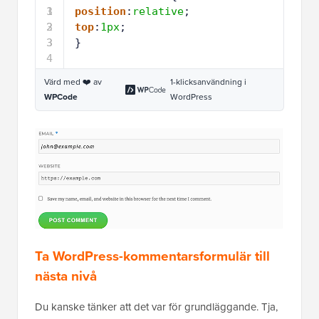
1
3
position
:
relative
;
2
3
top
:
1px
;
3
3
}
4
Värd med ❤️ av
1-klicksanvändning i
WPCode
WordPress
Ta WordPress-kommentarsformulär till
nästa nivå
Du kanske tänker att det var för grundläggande. Tja,