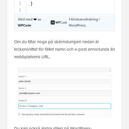
1
} 
1
Värd med ❤️ av
1-klicksanvändning i
WPCode
WordPress
Om du tittar noga på skärmdumpen nedan är
teckensnittet för fältet namn och e-post annorlunda än
webbplatsens URL.
Du kan också ändra stilen på WordPress-