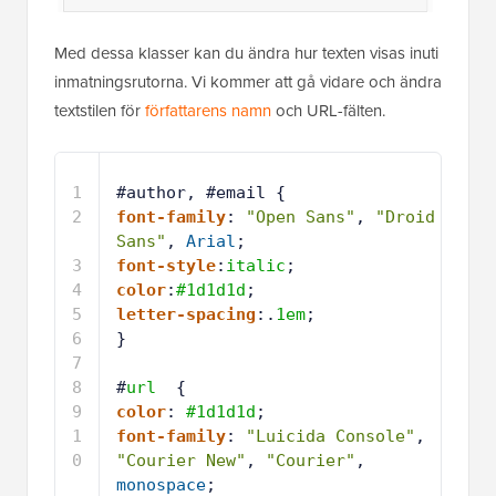
Med dessa klasser kan du ändra hur texten visas inuti
inmatningsrutorna. Vi kommer att gå vidare och ändra
textstilen för
författarens namn
och URL-fälten.
1
#author, #email {
2
font-family
: 
"Open Sans"
, 
"Droid 
Sans"
, 
Arial
;
3
font-style
:
italic
;
4
color
:
#1d1d1d
;
5
letter-spacing
:.
1em
;
6
} 
7
8
#
url
{
9
color
: 
#1d1d1d
;
1
font-family
: 
"Luicida Console"
, 
0
"Courier New"
, 
"Courier"
, 
monospace
;