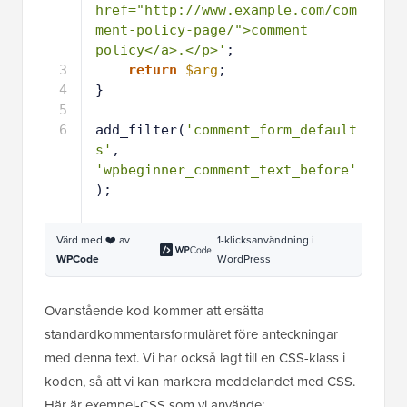
href="http://www.example.com/com
ment-policy-page/">comment 
policy</a>.</p>'
;
3
return
$arg
;
4
}
5
6
add_filter(
'comment_form_default
s'
, 
'wpbeginner_comment_text_before'
);
Värd med ❤️ av
1-klicksanvändning i
WPCode
WordPress
Ovanstående kod kommer att ersätta
standardkommentarsformuläret före anteckningar
med denna text. Vi har också lagt till en CSS-klass i
koden, så att vi kan markera meddelandet med CSS.
Här är exempel-CSS som vi använde: