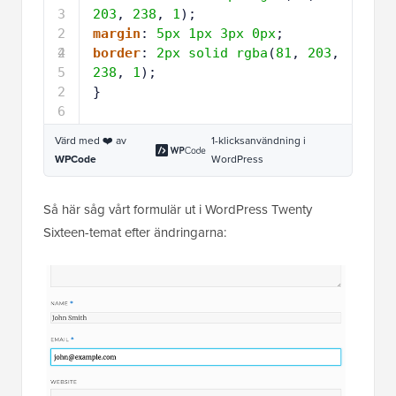
3
203
, 
238
, 
1
);
2
margin
: 
5px
1px
3px
0px
;
4
2
border
: 
2px
solid
rgba
(
81
, 
203
, 
5
238
, 
1
);
2
}
6
Värd med ❤️ av
1-klicksanvändning i
WPCode
WordPress
Så här såg vårt formulär ut i WordPress Twenty
Sixteen-temat efter ändringarna: