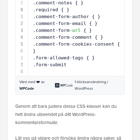
1
.comment-notes { }
0
1
.required { }
1
1
.comment-form-author { }
2
1
.comment-form-email { }
3
1
.comment-form-
url
{ }
4
1
.comment-form-comment { }
5
1
.comment-form-cookies-consent { 
6
}
1
.form-allowed-tags { }
7
1
.form-submit
8
Värd med ❤️ av
1-klicksanvändning i
WPCode
WordPress
Genom att bara justera dessa CSS-klasser kan du
helt ändra utseendet på ditt WordPress-
kommentarsformulär.
Låt oss gå vidare och försöka ändra några saker, så