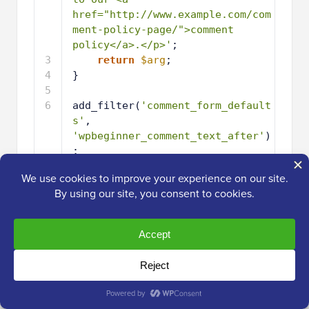
href="http://www.example.com/com
ment-policy-page/">comment 
policy</a>.</p>'
;
3
return
$arg
;
4
}
5
6
add_filter(
'comment_form_default
s'
, 
'wpbeginner_comment_text_after'
)
;
Värd med ❤️ av
1-klicksanvändning i
WPCode
WordPress
Glöm inte att ändra URL:en därefter, så att den går till
din sida med kommentatorspolicy istället för
example.com.