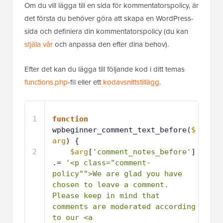
Om du vill lägga till en sida för kommentatorspolicy, är
det första du behöver göra att skapa en WordPress-
sida och definiera din kommentatorspolicy (du kan
stjäla vår
och anpassa den efter dina behov).
Efter det kan du lägga till följande kod i ditt temas
functions.php
-fil eller ett
kodavsnittstillägg
.
1
function
wpbeginner_comment_text_before(
$
arg
) {
2
$arg
[
'comment_notes_before'
] 
.= 
'<p class="comment-
policy"">We are glad you have 
chosen to leave a comment. 
Please keep in mind that 
comments are moderated according 
to our <a 