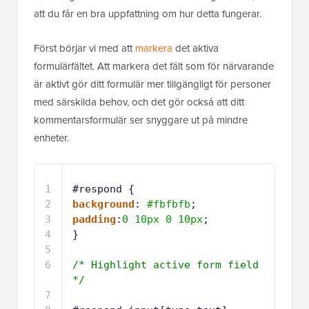
att du får en bra uppfattning om hur detta fungerar.
Först börjar vi med att
markera
det aktiva
formulärfältet. Att markera det fält som för närvarande
är aktivt gör ditt formulär mer tillgängligt för personer
med särskilda behov, och det gör också att ditt
kommentarsformulär ser snyggare ut på mindre
enheter.
1
#respond {
2
background
: 
#fbfbfb
;
3
padding
:
0
10px
0
10px
;
4
}
5
6
/* Highlight active form field 
*/
7