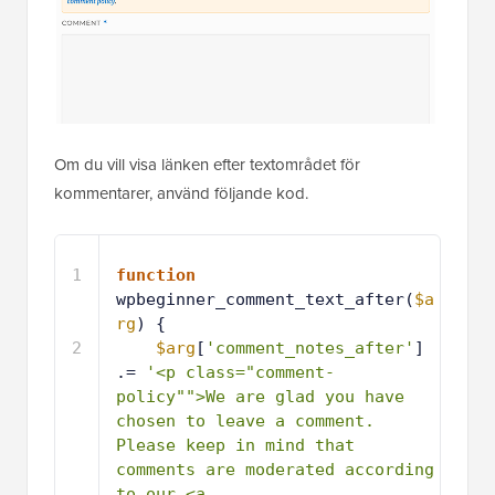
Om du vill visa länken efter textområdet för
kommentarer, använd följande kod.
1
function
wpbeginner_comment_text_after(
$a
rg
) {
2
$arg
[
'comment_notes_after'
] 
.= 
'<p class="comment-
policy"">We are glad you have 
chosen to leave a comment. 
Please keep in mind that 
comments are moderated according 
to our <a 