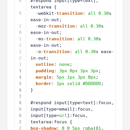
8
#respond input[type=text], 
textarea {
9
-webkit-
transition
: 
all
0.30
s 
ease-in-out;
1
-moz-
transition
: 
all
0.30
s 
0
ease-in-out;
1
-ms-
transition
: 
all
0.30
s 
1
ease-in-out;
1
-o-
transition
: 
all
0.30
s ease-
2
in-out;
1
outline
: 
none
;
3
1
padding
: 
3px
0px
3px
3px
;
4
1
margin
: 
5px
1px
3px
0px
;
5
1
border
: 
1px
solid
#DDDDDD
;
6
1
}
7
1
8
1
#respond input[type=text]:focus,
9
2
input[type=email]:focus,
0
2
input[type=
url
]:focus,
1
2
textarea:focus {
2
2
box-shadow
: 
0
0
5px
rgba
(
81
, 