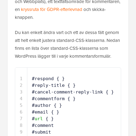
och Webbplats), ett textfältsområde för kommentaren,
en
kryssruta för GDPR-efterlevnad
och skicka-
knappen.
Du kan enkelt ändra vart och ett av dessa fält genom
att helt enkelt justera standard-CSS-klasserna. Nedan
finns en lista över standard-CSS-klasserna som
WordPress lägger till i varje kommentarsformulär.
1
#respond { }
2
#reply-title { }
3
#cancel-comment-reply-link { }
4
#commentform { }
5
#author { }
6
#email { }
7
#
url
{ }
8
#comment
9
#submit