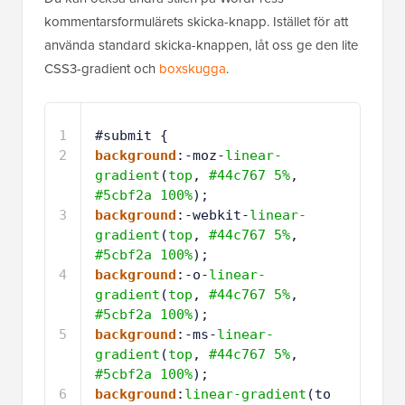
kommentarsformulärets skicka-knapp. Istället för att
använda standard skicka-knappen, låt oss ge den lite
CSS3-gradient och
boxskugga
.
1
#submit {
2
background
:-moz-
linear-
gradient
(
top
, 
#44c767
5%
, 
#5cbf2a
100%
);
3
background
:-webkit-
linear-
gradient
(
top
, 
#44c767
5%
, 
#5cbf2a
100%
);
4
background
:-o-
linear-
gradient
(
top
, 
#44c767
5%
, 
#5cbf2a
100%
);
5
background
:-ms-
linear-
gradient
(
top
, 
#44c767
5%
, 
#5cbf2a
100%
);
6
background
:
linear-gradient
(to 