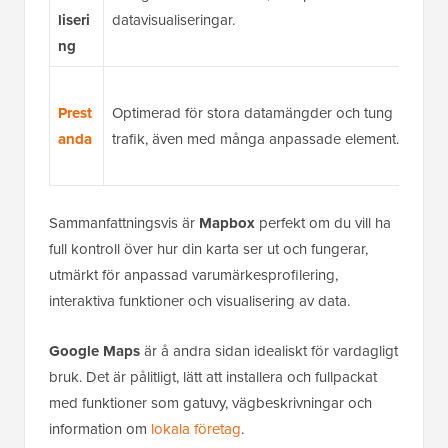
m
liseri
datavisualiseringar.
v
ng
M
Prest
Optimerad för stora datamängder och tung
p
anda
trafik, även med många anpassade element.
m
ö
Sammanfattningsvis är
Mapbox
perfekt om du vill ha
full kontroll över hur din karta ser ut och fungerar,
utmärkt för anpassad varumärkesprofilering,
interaktiva funktioner och visualisering av data.
Google Maps
är å andra sidan idealiskt för vardagligt
bruk. Det är pålitligt, lätt att installera och fullpackat
med funktioner som gatuvy, vägbeskrivningar och
information om
lokala företag
.