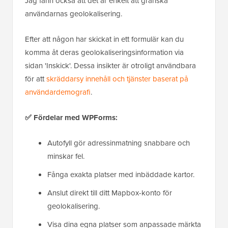
Jag fann också att det är enkelt att granska
användarnas geolokalisering.
Efter att någon har skickat in ett formulär kan du
komma åt deras geolokaliseringsinformation via
sidan 'Inskick'. Dessa insikter är otroligt användbara
för att
skräddarsy innehåll och tjänster baserat på
användardemografi
.
✅ Fördelar med WPForms:
Autofyll gör adressinmatning snabbare och
minskar fel.
Fånga exakta platser med inbäddade kartor.
Anslut direkt till ditt Mapbox-konto för
geolokalisering.
Visa dina egna platser som anpassade märkta