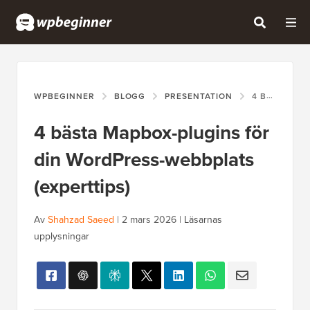
WPBEGINNER
BLOGG
PRESENTATION
4 BÄSTA MAPBOX-PLUGINS FÖR DIN WORDPRESS-WEBBPLATS (EXPERTTIPS)
4 bästa Mapbox-plugins för
din WordPress-webbplats
(experttips)
Av
Shahzad Saeed
|
2 mars 2026
|
Läsarnas
upplysningar