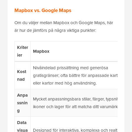
Mapbox vs. Google Maps
Om du väljer mellan Mapbox och Google Maps, här
är hur de jämförs på några viktiga punkter:
Kriter
Mapbox
G
ier
Nivåindelad prissättning med generösa
B
Kost
gratisgränser; ofta bättre för anpassade kartor
k
nad
eller kartor med hög användning.
n
Anpa
B
Mycket anpassningsbara stilar, färger, typsnitt,
ssnin
k
ikoner och lager för att matcha ditt varumärke.
g
o
Data
S
visua
Designad för interaktiva, komplexa och realtids