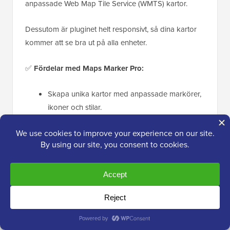
anpassade Web Map Tile Service (WMTS) kartor.
Dessutom är pluginet helt responsivt, så dina kartor
kommer att se bra ut på alla enheter.
✅
Fördelar med Maps Marker Pro:
Skapa unika kartor med anpassade markörer,
ikoner och stilar.
Håll kartor rena med markörklustring, även
med många platser.
Generera QR-koder
för dina kartor för att
koppla samman tryckta och digitala medier.
❌
Nackdelar med Maps Marker Pro:
Betald plugin med en högre initial kostnad,