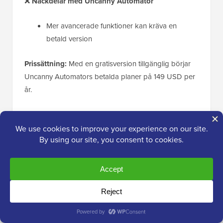
❌
Nackdelar
med Uncanny Automator
Mer avancerade funktioner kan kräva en
betald version
Prissättning:
Med en gratisversion tillgänglig börjar
Uncanny Automators betalda planer på 149 USD per
år.
Varför vi valde Uncanny Automator-pluginet:
Uncanny Automator
gör Instagram-integration
superenkel utan att kräva kodning. Det erbjuder
kraftfulla automationsfunktioner, som att dela
Instagram-foton efter blogginlägg och uppmuntra
användargenererat innehåll
. Dessutom fungerar
gratisversionen utmärkt för mindre webbplatser, vilket
gör den tillgänglig för alla.