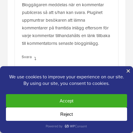
Bloggägaren meddelas när en kommentar
publiceras så att s/han kan svara. Pluginet
uppmuntrar besökaren att lämna
kommentarer på framtida inlägg eftersom för
varje kommentar tillhandahålls en länk tillbaka
till kommentatorns senaste blogginlägg.
Svara
Mark
5 okt. 2014 kl. 09:38
Jag vet att detta är lite annorlunda, men jag
märker när jag kommenterar via Jetpack (tror
jag det var) att jag inte får någon feedback på