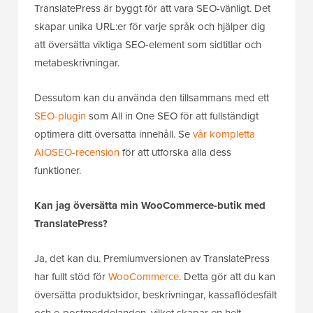
TranslatePress är byggt för att vara SEO-vänligt. Det
skapar unika URL:er för varje språk och hjälper dig
att översätta viktiga SEO-element som sidtitlar och
metabeskrivningar.
Dessutom kan du använda den tillsammans med ett
SEO-plugin
som All in One SEO för att fullständigt
optimera ditt översatta innehåll. Se
vår kompletta
AIOSEO-recension
för att utforska alla dess
funktioner.
Kan jag översätta min WooCommerce-butik med
TranslatePress?
Ja, det kan du. Premiumversionen av TranslatePress
har fullt stöd för
WooCommerce
. Detta gör att du kan
översätta produktsidor, beskrivningar, kassaflödesfält
och e-postmeddelanden, vilket skapar en helt