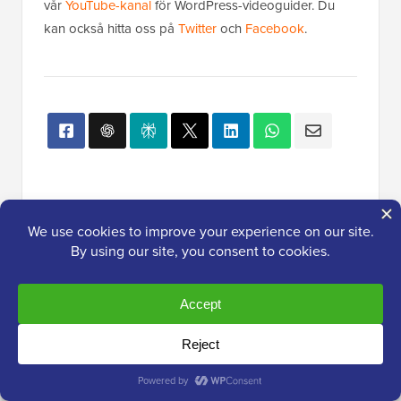
vår
YouTube-kanal
för WordPress-videoguider. Du
kan också hitta oss på
Twitter
och
Facebook
.
Populärt på WPBeginner
Just nu!
Hur du enkelt flyttar din blogg från
WordPress.com till WordPress.org
Hur du åtgärdar felet vid
upprättande av databanslutning i
WordPress