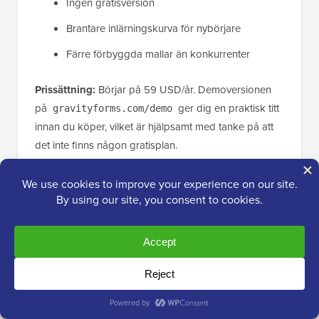
Ingen gratisversion
Brantare inlärningskurva för nybörjare
Färre förbyggda mallar än konkurrenter
Prissättning:
Börjar på 59 USD/år. Demoversionen
på
ger dig en praktisk titt
gravityforms.com/demo
innan du köper, vilket är hjälpsamt med tanke på att
det inte finns någon gratisplan.
Varför jag rekommenderar Gravity Forms:
Det är
det mest pålitliga alternativet jag har testat för
tillgänglighet och komplex villkorlig logik. Byråer som
hanterar flera klientwebbplatser får stort värde från
Elite-nivåns licensiering för obegränsade webbplatser.
4. Contact Form 7 – Bästa gratis,
lättviktiga kontaktformulärsplugin