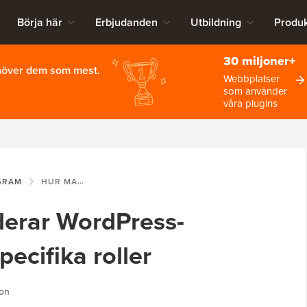
Börja här
Erbjudanden
Utbildning
Produk
30 miljoner+
ehöver dem som mest.
Webbplatser
som använder
våra plugins
GRAM
HUR MAN MASSRADERAR WORDPRESS-ANVÄNDARE MED SPECIFIKA ROLLER
erar WordPress-
ecifika roller
ion