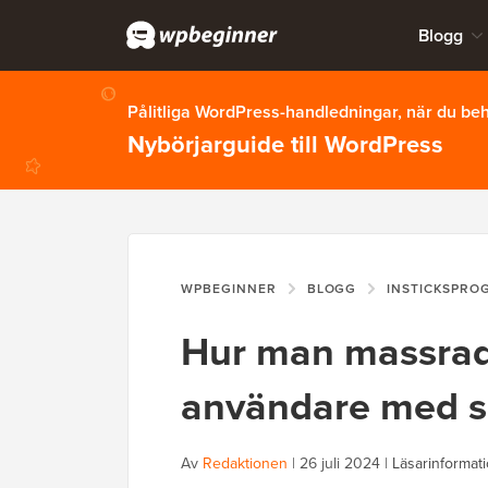
Blogg
Pålitliga WordPress-handledningar, när du b
Nybörjarguide till WordPress
WPBEGINNER
BLOGG
INSTICKSPRO
Hur man massrad
användare med sp
Av
Redaktionen
|
26 juli 2024
|
Läsarinformat