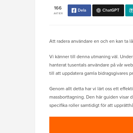
166
Dela
ChatGPT
AKTIER
Att radera användare en och en kan ta lå
Vi känner till denna utmaning väl. Under
hanterat tusentals användare på vår webb
till att uppdatera gamla bidragsgivares pro
Genom allt detta har vi lärt oss ett effekt
massborttagning. Den här guiden visar d
specifika roller samtidigt för att upprätth