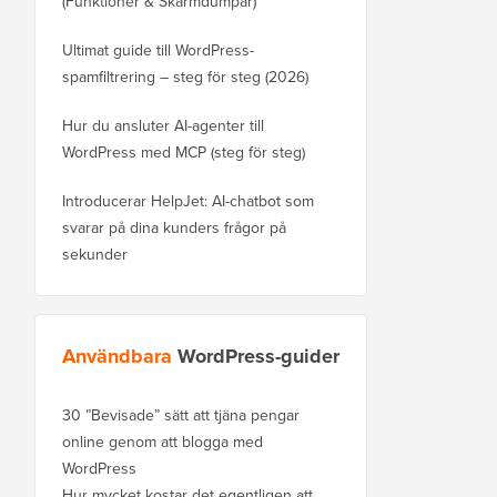
(Funktioner & Skärmdumpar)
Ultimat guide till WordPress-
spamfiltrering – steg för steg (2026)
Hur du ansluter AI-agenter till
WordPress med MCP (steg för steg)
Introducerar HelpJet: AI-chatbot som
svarar på dina kunders frågor på
sekunder
Användbara
WordPress-guider
30 ”Bevisade” sätt att tjäna pengar
online genom att blogga med
WordPress
Hur mycket kostar det egentligen att