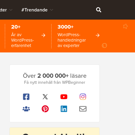
ter
#Trendande
20+
3000+
År av
WordPress-
WordPress-
handledningar
erfarenhet
av experter
Primär
Över
2 000 000+
läsare
sidofält
Få nytt innehåll från WPBeginner