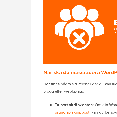
När ska du massradera Word
Det finns några situationer där du kanske
blogg eller webbplats:
Ta bort skräpkonton:
Om din Word
grund av skräppost
, kan du behöva