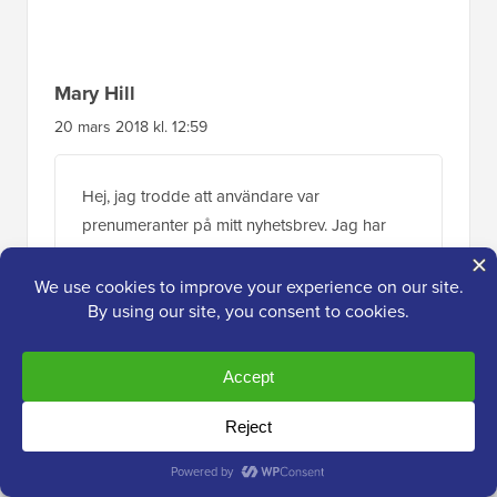
Mary Hill
20 mars 2018 kl. 12:59
Hej, jag trodde att användare var
prenumeranter på mitt nyhetsbrev. Jag har
7000+. Kan jag importera dem till min
Mailchimp?
Svara
WPBeginner Support
ADMIN
20 mar 2018 kl. 15:27