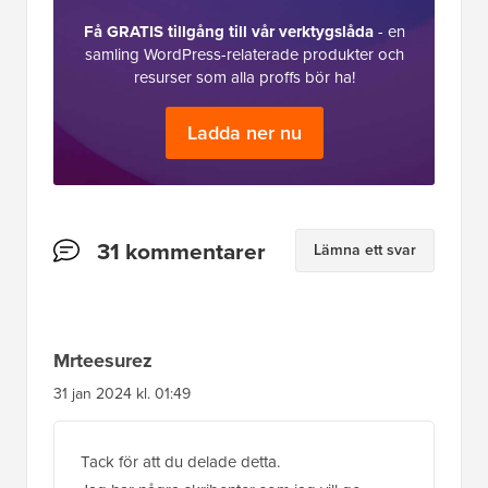
Få GRATIS tillgång till vår verktygslåda
- en
samling WordPress-relaterade produkter och
resurser som alla proffs bör ha!
Ladda ner nu
Läsarnas
31 kommentarer
Lämna ett svar
interaktioner
Mrteesurez
31 jan 2024 kl. 01:49
Tack för att du delade detta.