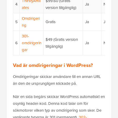
ThirstyAffili
$99.60 (Gratis
4
Ja
Nej
ates
version tillgänglig)
Omdirigeri
5
Gratis
Ja
Ja
ng
301-
$49 (Gratis version
6
omdirigerin
Ja
Nej
tillgänglig)
gar
Vad är omdirigeringar i WordPress?
Omdirigeringar skickar användare till en annan URL
än den de ursprungligen klickade på.
När en sida begärs skickar WordPress automatiskt en
osynlig header-kod. Denna kod talar om för
sökmotorer vilken typ av omdirigering som sker. De
vanligaste typerna är 301 (permanent),
302-