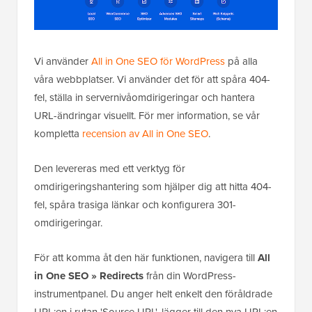
Vi använder
All in One SEO för WordPress
på alla
våra webbplatser. Vi använder det för att spåra 404-
fel, ställa in servernivåomdirigeringar och hantera
URL-ändringar visuellt. För mer information, se vår
kompletta
recension av All in One SEO
.
Den levereras med ett verktyg för
omdirigeringshantering som hjälper dig att hitta 404-
fel, spåra trasiga länkar och konfigurera 301-
omdirigeringar.
För att komma åt den här funktionen, navigera till
All
in One SEO » Redirects
från din WordPress-
instrumentpanel. Du anger helt enkelt den föråldrade
URL:en i rutan 'Source URL', lägger till den nya URL:en