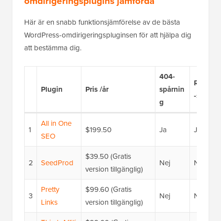
omdirigeringsplugins jämförda
Här är en snabb funktionsjämförelse av de bästa
WordPress-omdirigeringspluginsen för att hjälpa dig
att bestämma dig.
404-
Regex
Plugin
Pris /år
spårnin
-stöd
g
All in One
1
$199.50
Ja
Ja
SEO
$39.50 (Gratis
2
SeedProd
Nej
Nej
version tillgänglig)
Pretty
$99.60 (Gratis
3
Nej
Nej
Links
version tillgänglig)