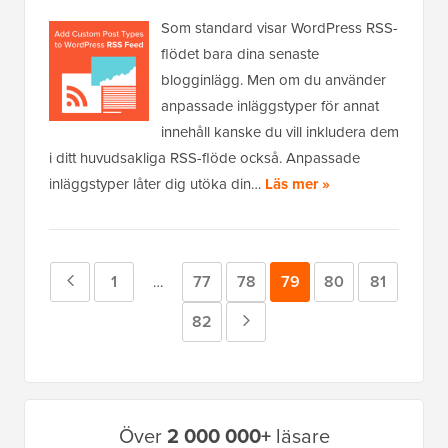
Som standard visar WordPress RSS-
flödet bara dina senaste
blogginlägg. Men om du använder
anpassade inläggstyper för annat
innehåll kanske du vill inkludera dem
i ditt huvudsakliga RSS-flöde också. Anpassade
inläggstyper låter dig utöka din…
Läs mer »
Föregående
Sida
1
Sida
77
Sida
78
Sida
79
Sida
80
Sida
81
Mellansidor
…
utelämnade
sida
Sida
82
Nästa
sida
Primär
Över
2 000 000+
läsare
sidofält