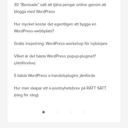
30 ”Bevisade” sätt att tjäna pengar online genom att
Hur du f
blogga med WordPress
WordPre
Hur mycket kostar det egentligen att bygga en
Hur man
WordPress-webbplats?
att förl
Gratis inspelning: WordPress-workshop för nybörjare
Hur du b
ranknin
Vilket är det bästa WordPress popup-pluginet?
(Jämförelse)
Så här b
steg)
5 bästa WordPress e-handelsplugins jämförda
Hur man
Hur man skapar ett e-postnyhetsbrev på RÄTT SÄTT
(steg för steg)
Hur man 
utan dri