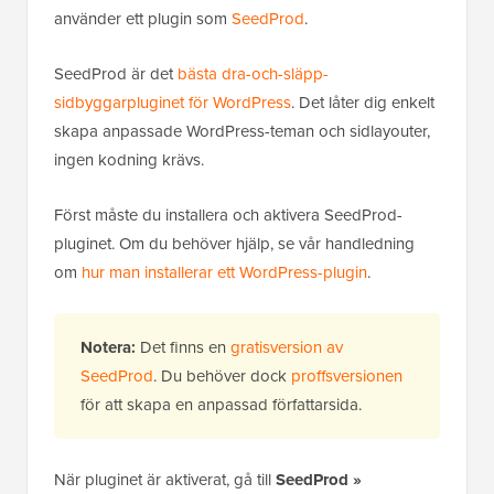
bildkaruseller och mer, rekommenderar vi att du
använder ett plugin som
SeedProd
.
SeedProd är det
bästa dra-och-släpp-
sidbyggarpluginet för WordPress
. Det låter dig enkelt
skapa anpassade WordPress-teman och sidlayouter,
ingen kodning krävs.
Först måste du installera och aktivera SeedProd-
pluginet. Om du behöver hjälp, se vår handledning
om
hur man installerar ett WordPress-plugin
.
Notera:
Det finns en
gratisversion av
SeedProd
. Du behöver dock
proffsversionen
för att skapa en anpassad författarsida.