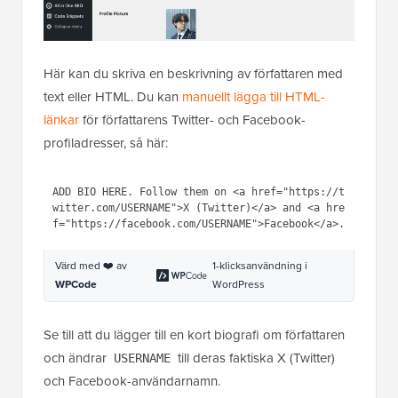
Här kan du skriva en beskrivning av författaren med
text eller HTML. Du kan
manuellt lägga till HTML-
länkar
för författarens Twitter- och Facebook-
profiladresser, så här:
ADD BIO HERE. Follow them on <
a
href
=
"https://twitter.com/USERNAME"
>X 
(Twitter)</
a
> and <
a
href
=
"https://facebook.com/USERNAME"
>F
acebook</
a
>.
Värd med ❤️ av
1-klicksanvändning i
WPCode
WordPress
Se till att du lägger till en kort biografi om författaren
och ändrar
till deras faktiska X (Twitter)
USERNAME