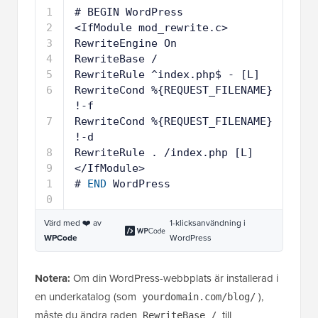
1
# BEGIN WordPress
2
<IfModule mod_rewrite.c>
3
RewriteEngine On
4
RewriteBase /
5
RewriteRule ^index.php$ - [L]
6
RewriteCond %{REQUEST_FILENAME} 
!-f
7
RewriteCond %{REQUEST_FILENAME} 
!-d
8
RewriteRule . /index.php [L]
9
</IfModule>
1
# 
END
WordPress
0
Värd med ❤️ av
1-klicksanvändning i
WPCode
WordPress
Notera:
Om din WordPress-webbplats är installerad i
en underkatalog (som
),
yourdomain.com/blog/
måste du ändra raden
till
RewriteBase /