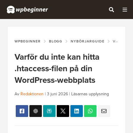
WPBEGINNER
BLOGG
NYBÖRJARGUIDE
VARFÖR DU INTE KAN HITTA .HTACCESS-FILEN PÅ DIN WORDPRESS-WEBBPLATS
Varför du inte kan hitta
.htaccess-filen på din
WordPress-webbplats
Av
Redaktionen
|
3 juni 2026
|
Läsarnas upplysning