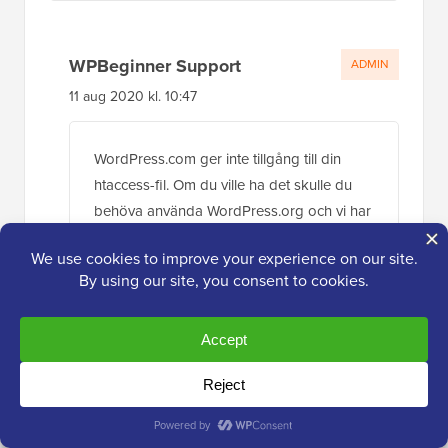
WPBeginner Support
ADMIN
11 aug 2020 kl. 10:47
WordPress.com ger inte tillgång till din
htaccess-fil. Om du ville ha det skulle du
behöva använda WordPress.org och vi har
vår jämförelseg guide om de två nedan:
https://www.wpbeginner.com/beginners-
guide/self-hosted-wordpress-org-vs-free-
wordpress-com-infograph/
Svara