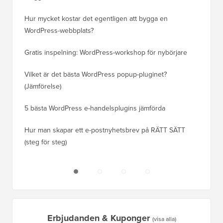
Hur mycket kostar det egentligen att bygga en
Hur man
WordPress-webbplats?
att förl
Gratis inspelning: WordPress-workshop för nybörjare
Hur du b
ranknin
Vilket är det bästa WordPress popup-pluginet?
(Jämförelse)
Så här b
steg)
5 bästa WordPress e-handelsplugins jämförda
Hur man
Hur man skapar ett e-postnyhetsbrev på RÄTT SÄTT
(steg för steg)
Hur man 
utan dri
Erbjudanden & Kuponger
(visa alla)