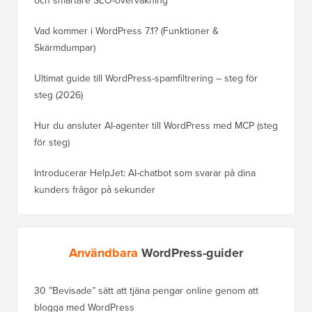
Vad kommer i WordPress 7.1? (Funktioner &
Skärmdumpar)
Ultimat guide till WordPress-spamfiltrering – steg för
steg (2026)
Hur du ansluter AI-agenter till WordPress med MCP (steg
för steg)
Introducerar HelpJet: AI-chatbot som svarar på dina
kunders frågor på sekunder
Användbara
WordPress-guider
30 ”Bevisade” sätt att tjäna pengar online genom att
Hur du f
blogga med WordPress
WordPre