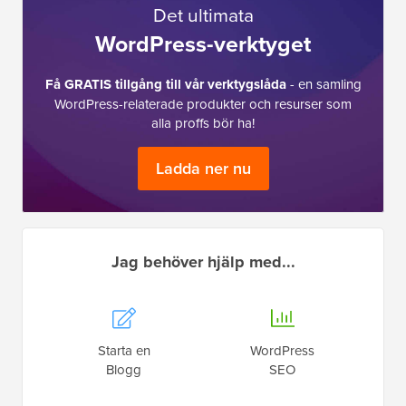
Det ultimata
WordPress-verktyget
Få GRATIS tillgång till vår verktygslåda
- en samling
WordPress-relaterade produkter och resurser som
alla proffs bör ha!
Ladda ner nu
Jag behöver hjälp med...
Starta en
WordPress
Blogg
SEO