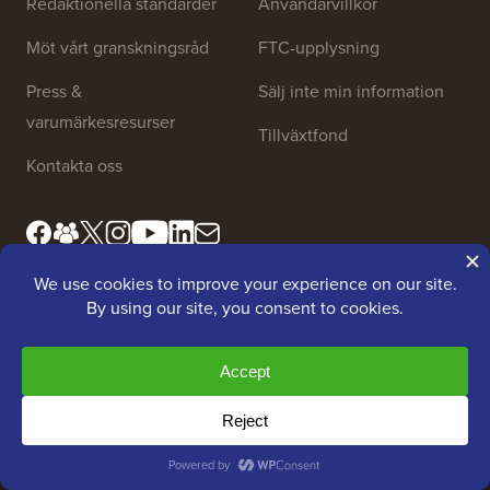
Redaktionella standarder
Användarvillkor
Möt vårt granskningsråd
FTC-upplysning
Press &
Sälj inte min information
varumärkesresurser
Tillväxtfond
Kontakta oss
Gratis verktyg
Företagsnamnsgenerator
WordPress-temadetektor
SEO Nyckelordsgenerator
Rubrik-analysator