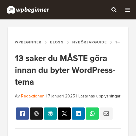
WPBEGINNER
BLOGG
NYBÖRJARGUIDE
13 SAKER DU MÅSTE GÖRA INNAN DU BYTER WORDPRESS-TEMA
13 saker du MÅSTE göra
innan du byter WordPress-
tema
Av
Redaktionen
|
7 januari 2025
|
Läsarnas upplysningar