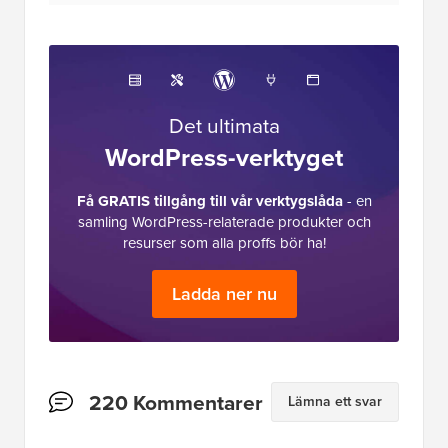
Det ultimata
WordPress-verktyget
Få GRATIS tillgång till vår verktygslåda
- en
samling WordPress-relaterade produkter och
resurser som alla proffs bör ha!
Ladda ner nu
Läsarnas
220 Kommentarer
Lämna ett svar
interaktioner