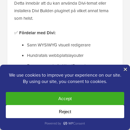
Detta innebär att du kan använda Divi-temat eller
installera Divi Builder-pluginet på vilket annat tema
som helst.
✅
Fördelar med Divi:
Sann WYSIWYG visuell redigerare
Hundratals webbplatslayouter
Fungerar med alla WordPress-teman
Livstidsprisalternativ
❌
Nackdelar med Divi:
Gränssnittet är inte lika användarvänligt som
SeedProd och andra sidbyggare
Vissa anpassningsalternativ är begränsade