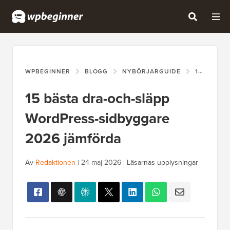
WPBEGINNER
BLOGG
NYBÖRJARGUIDE
15 BÄSTA DRA-OCH-SLÄPP WORDPRESS-SIDBYGGARE 2026 JÄMFÖRDA
15 bästa dra-och-släpp
WordPress-sidbyggare
2026 jämförda
Av
Redaktionen
|
24 maj 2026
|
Läsarnas upplysningar