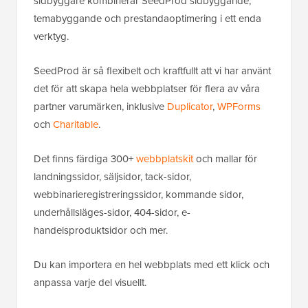
sidbyggare kombinerar SeedProd sidbyggande,
temabyggande och prestandaoptimering i ett enda
verktyg.
SeedProd är så flexibelt och kraftfullt att vi har använt
det för att skapa hela webbplatser för flera av våra
partner varumärken, inklusive
Duplicator
,
WPForms
och
Charitable
.
Det finns färdiga 300+
webbplatskit
och mallar för
landningssidor, säljsidor, tack-sidor,
webbinarieregistreringssidor, kommande sidor,
underhållsläges-sidor, 404-sidor, e-
handelsproduktsidor och mer.
Du kan importera en hel webbplats med ett klick och
anpassa varje del visuellt.