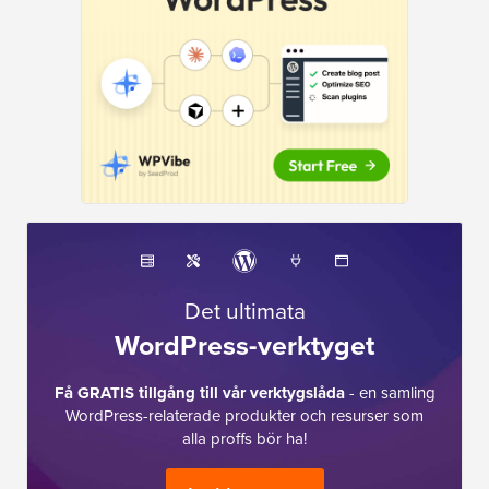
Det ultimata
WordPress-verktyget
Få GRATIS tillgång till vår verktygslåda
- en samling
WordPress-relaterade produkter och resurser som
alla proffs bör ha!