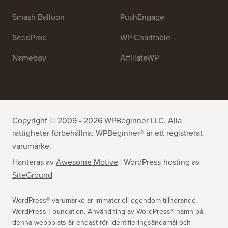
Smash Balloon
PushEngage
SeedProd
WP Charitable
Nameboy
AffiliateWP
Copyright © 2009 - 2026 WPBeginner LLC. Alla
rättigheter förbehållna. WPBeginner® är ett registrerat
varumärke.
Hanteras av
Awesome Motive
|
WordPress-hosting
av
SiteGround
WordPress® varumärke är immateriell egendom tillhörande
WordPress Foundation. Användning av WordPress® namn på
denna webbplats är endast för identifieringsändamål och