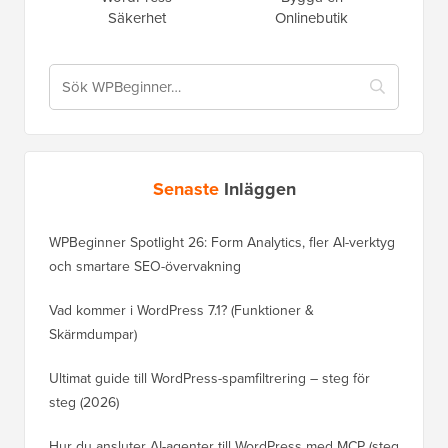
Säkerhet
Onlinebutik
Senaste
Inläggen
WPBeginner Spotlight 26: Form Analytics, fler AI-verktyg
och smartare SEO-övervakning
Vad kommer i WordPress 7.1? (Funktioner &
Skärmdumpar)
Ultimat guide till WordPress-spamfiltrering – steg för
steg (2026)
Hur du ansluter AI-agenter till WordPress med MCP (steg