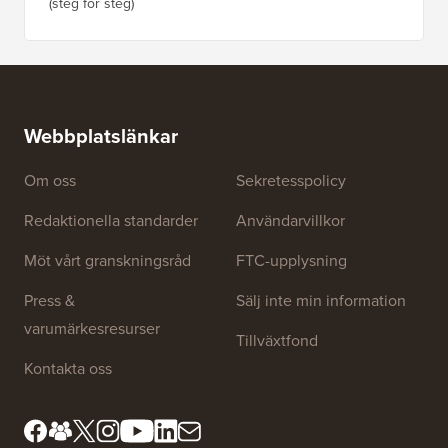
(steg för steg)
Webbplatslänkar
Om oss
Sekretesspolicy
Redaktionella standarder
Användarvillkor
Möt vårt granskningsråd
FTC-upplysning
Press &
Sälj inte min information
varumärkesresurser
Tillväxtfond
Kontakta oss