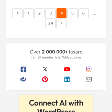
Föregående
Sida
1
Sida
2
Sida
3
Sida
4
Sida
5
Sida
6
Mellansidor
…
utelämnad
sida
Sida
24
Nästa
sida
Primär
Över
2 000 000+
läsare
sidofält
Få nytt innehåll från WPBeginner