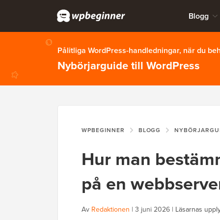
Blogg
Pålitliga WordPress-handledningar, när du b
Nybörjarguide till WordPress
WPBEGINNER
BLOGG
NYBÖRJARGU
Hur man bestämm
på en webbserver
Av
Redaktionen
|
3 juni 2026
|
Läsarnas uppl