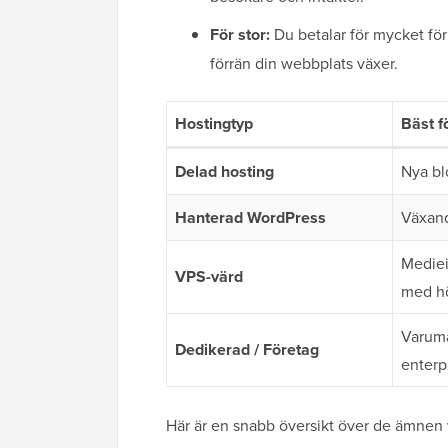
För stor:
Du betalar för mycket fö
förrän din webbplats växer.
Hostingtyp
Bäst f
Delad hosting
Nya bl
Hanterad WordPress
Växand
Mediei
VPS-värd
med hö
Varumä
Dedikerad / Företag
enterp
Här är en snabb översikt över de ämnen 