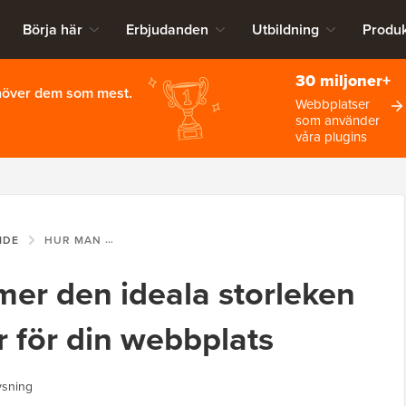
Börja här
Erbjudanden
Utbildning
Produk
30 miljoner+
ehöver dem som mest.
Webbplatser
som använder
våra plugins
IDE
HUR MAN BESTÄMMER DEN IDEALA STORLEKEN PÅ EN WEBBSERVER FÖR DIN WEBBPLATS
er den ideala storleken
 för din webbplats
ysning