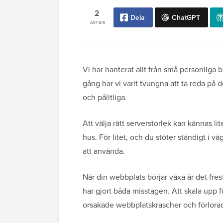
2
Dela
ChatGPT
AKTIER
Vi har hanterat allt från små personliga b
gång har vi varit tvungna att ta reda på 
och pålitliga.
Att välja rätt serverstorlek kan kännas l
hus. För litet, och du stöter ständigt i v
att använda.
När din webbplats börjar växa är det frest
har gjort båda misstagen. Att skala upp f
orsakade webbplatskrascher och förlora