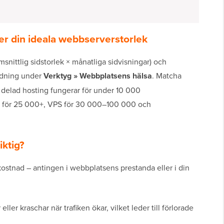
r din ideala webbserverstorlek
nittlig sidstorlek × månatliga sidvisningar) och
ndning under
Verktyg » Webbplatsens hälsa
. Matcha
: delad hosting fungerar för under 10 000
s för 25 000+, VPS för 30 000–100 000 och
iktig?
g kostnad – antingen i webbplatsens prestanda eller i din
ller kraschar när trafiken ökar, vilket leder till förlorade