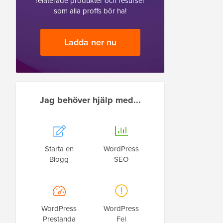
relaterade produkter och resurser
som alla proffs bör ha!
Ladda ner nu
Jag behöver hjälp med...
Starta en
WordPress
Blogg
SEO
WordPress
WordPress
Prestanda
Fel