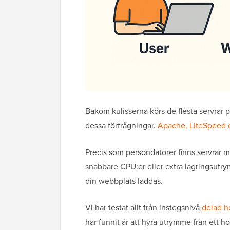
Bakom kulisserna körs de flesta servrar 
dessa förfrågningar.
Apache, LiteSpeed 
Precis som persondatorer finns servrar m
snabbare CPU:er eller extra lagringsutrymm
din webbplats laddas.
Vi har testat allt från instegsnivå
delad h
har funnit är att hyra utrymme från ett ho