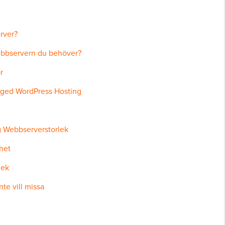
rver?
ebbservern du behöver?
r
aged WordPress Hosting
g Webbserverstorlek
thet
lek
te vill missa