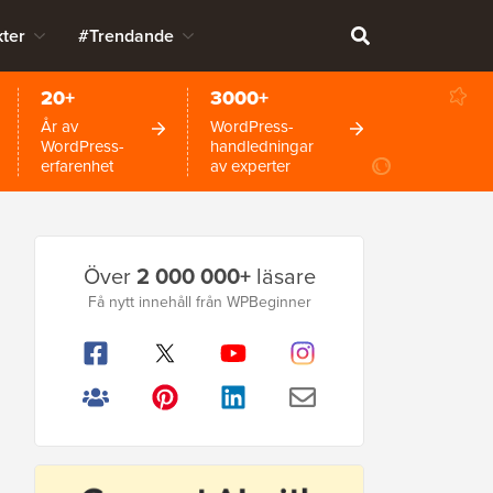
ter
#Trendande
20+
3000+
År av
WordPress-
WordPress-
handledningar
erfarenhet
av experter
Primär
Över
2 000 000+
läsare
sidofält
Få nytt innehåll från WPBeginner