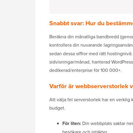
Snabbt svar: Hur du bestämme
Beräkna din månatliga bandbredd (genoms
kontrollera din nuvarande lagringsanvä
sedan dessa siffror med rätt hostingnivå
sidvisningar/månad, hanterad WordPres
dedikerad/enterprise för 100 000+.
Varför är webbserverstorlek v
Att välja fel serverstorlek har en verkli
budget.
För liten:
Din webbplats saktar ner e
besökare och intäkter.