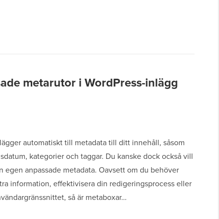
sade metarutor i WordPress-inlägg
ägger automatiskt till metadata till ditt innehåll, såsom
sdatum, kategorier och taggar. Du kanske dock också vill
 din egen anpassade metadata. Oavsett om du behöver
tra information, effektivisera din redigeringsprocess eller
nvändargränssnittet, så är metaboxar…