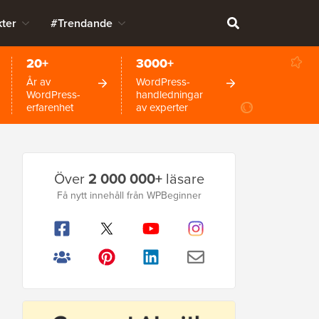
ter
#Trendande
20+
3000+
År av
WordPress-
WordPress-
handledningar
erfarenhet
av experter
Primär
Över
2 000 000+
läsare
sidofält
Få nytt innehåll från WPBeginner