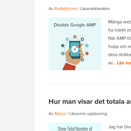
Av
Redaktionen
|
Läsardeklaration
Många webb
ha märkt e
När AMP fö
hopp om en
dess strikt
av…
Läs me
Hur man visar det totala a
Av
Allison
|
Läsarens upplysning
Jag har blog