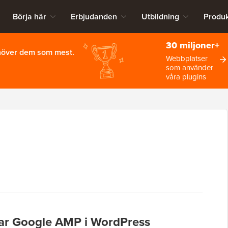
Börja här
Erbjudanden
Utbildning
Produk
30 miljoner+
ehöver dem som mest.
Webbplatser
som använder
våra plugins
rar Google AMP i WordPress