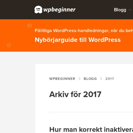
Blogg
Pålitliga WordPress-handledningar, när du b
Nybörjarguide till WordPress
WPBEGINNER
BLOGG
2017
Arkiv för 2017
Hur man korrekt inaktive