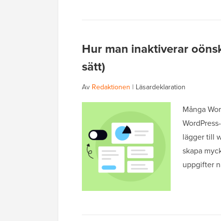
Hur man inaktiverar oöns
sätt)
Av
Redaktionen
|
Läsardeklaration
Många Word
WordPress-
lägger till
skapa mycke
uppgifter 