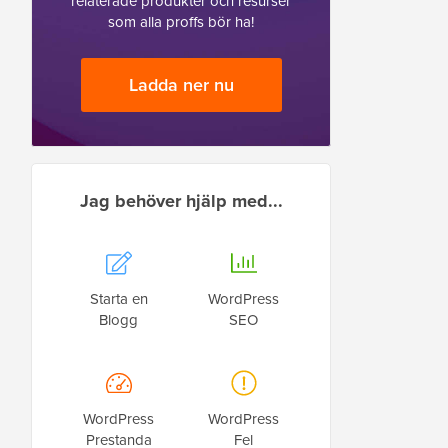
relaterade produkter och resurser
som alla proffs bör ha!
Ladda ner nu
Jag behöver hjälp med...
Starta en
WordPress
Blogg
SEO
WordPress
WordPress
Prestanda
Fel