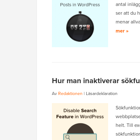
antal inläg
ser att du 
menar allva
mer »
Hur man inaktiverar sökfu
Av
Redaktionen
|
Läsardeklaration
Sökfunktion
webbplatser
helt. Till 
sökfunktion