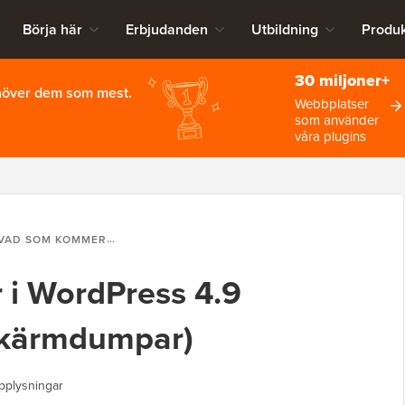
Börja här
Erbjudanden
Utbildning
Produk
30 miljoner+
ehöver dem som mest.
Webbplatser
som använder
våra plugins
AD SOM KOMMER I WORDPRESS 4.9 (FUNKTIONER OCH SKÄRMDUMPAR)
i WordPress 4.9
 skärmdumpar)
pplysningar