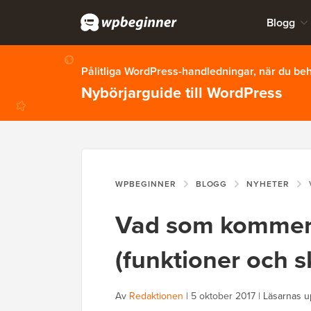
Blogg
Pålitliga WordPress-handledningar, när du b
Nybörjarguide till WordPress
WPBEGINNER
BLOGG
NYHETER
V
Vad som kommer 
(funktioner och
Av
Redaktionen
|
5 oktober 2017
|
Läsarnas u