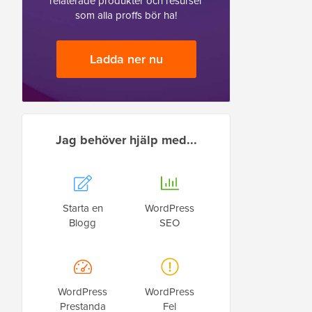
relaterade produkter och resurser
som alla proffs bör ha!
Ladda ner nu
Jag behöver hjälp med...
Starta en
WordPress
Blogg
SEO
WordPress
WordPress
Prestanda
Fel