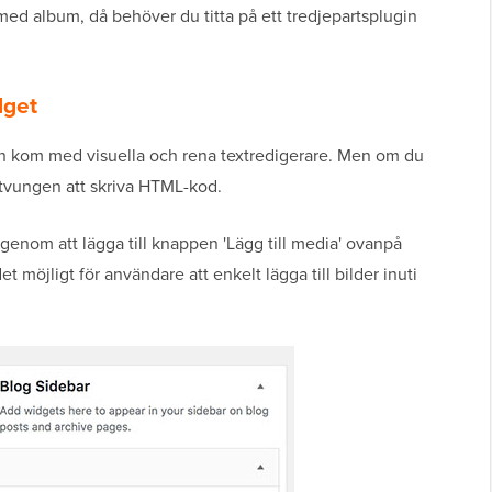
i med album, då behöver du titta på ett tredjepartsplugin
dget
n kom med visuella och rena textredigerare. Men om du
de tvungen att skriva HTML-kod.
enom att lägga till knappen 'Lägg till media' ovanpå
 möjligt för användare att enkelt lägga till bilder inuti