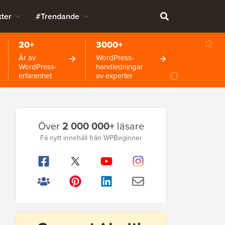
ter
#Trendande
20+
3000+
År av
WordPress-
WordPress-
handledningar
erfarenhet
av experter
Primär
Över
2 000 000+
läsare
sidofält
Få nytt innehåll från WPBeginner