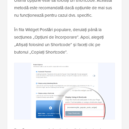
Ultima opțiune este să folosiți un shortcode. Această
metodă este recomandată dacă opțiunile de mai sus
nu funcționează pentru cazul dvs. specific.
În fila Widget Postări populare, derulați până la
secțiunea „Opțiuni de încorporare”. Apoi, alegeți
„Afișați folosind un Shortcode” și faceți clic pe
butonul „Copiați Shortcode”.