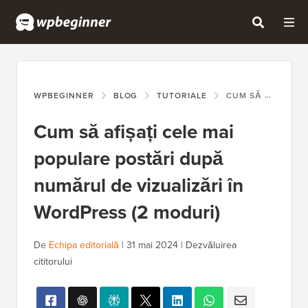
WPBEGINNER
BLOG
TUTORIALE
CUM SĂ AFIȘAȚI CELE MAI POPULARE POSTĂRI DUPĂ NUMĂRUL DE VIZUALIZĂRI ÎN WORDPRESS (2 MODURI)
Cum să afișați cele mai
populare postări după
numărul de vizualizări în
WordPress (2 moduri)
De
Echipa editorială
|
31 mai 2024
|
Dezvăluirea
cititorului