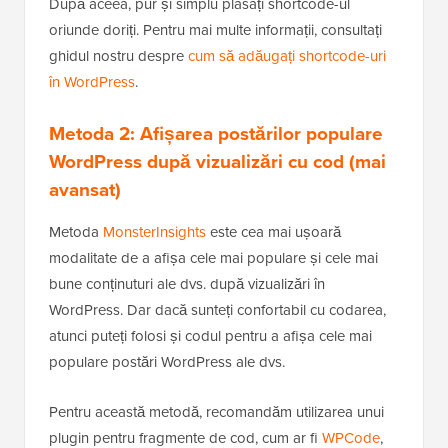
După aceea, pur și simplu plasați shortcode-ul
oriunde doriți. Pentru mai multe informații, consultați
ghidul nostru despre
cum să adăugați shortcode-uri
în WordPress
.
Metoda 2: Afișarea postărilor populare
WordPress după vizualizări cu cod (mai
avansat)
Metoda
MonsterInsights
este cea mai ușoară
modalitate de a afișa cele mai populare și cele mai
bune conținuturi ale dvs. după vizualizări în
WordPress. Dar dacă sunteți confortabil cu codarea,
atunci puteți folosi și codul pentru a afișa cele mai
populare postări WordPress ale dvs.
Pentru această metodă, recomandăm utilizarea unui
plugin pentru fragmente de cod, cum ar fi
WPCode
,