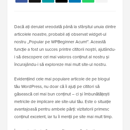
Dacă ați derulat vreodată până la sfârșitul unuia dintre
articolele noastre, probabil ați observat widget-ul
nostru „Popular pe WPBeginner Acum!”. Această
funcție a fost un succes printre cititorii noștri, ajutându-
i să descopere cel mai valoros conținut al nostru și
încurajându-i să exploreze mai mult site-ul nostru.
Evidențiind cele mai populare articole de pe blogul
tău WordPress, nu doar că îi ajuți pe cititori să
găsească cel mai bun conținut – ci și îmbunătățești
metricile de implicare ale site-ului tău. Este o situație
avantajoasă pentru ambele părți: vizitatorii primesc
conținut excelent, iar tu îi menții pe site mai mult timp.