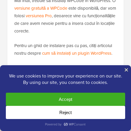
Mai întâi, trebuie să instalați WPCode în WordPress. O
versiune gratuită a WPCode
este disponibilă, dar vom
folosi
versiunea Pro
, deoarece vine cu funcționalitățile
de care avem nevoie pentru a insera codul în locațiile
corecte.
Pentru un ghid de instalare pas cu pas, citiți articolul
nostru despre
cum să instalați un plugin WordPress
.
Adăugați funcția WordPress Post Views Counter
După activarea pluginului, trebuie să accesați
Code
Snippets » + Add Snippet
din tabloul de bord. Apoi,
treceți cu mouse-ul peste „Add Your Custom Code
(New Snippet)” și faceți clic pe „+ Add Custom
Snippet”.