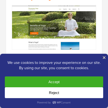
Pranayama Yoga
este o temă WordPress frumoasă
pentru yoga. Suportă un logo personalizat, două
meniuri de navigare, un mesaj de bun venit, layout-uri
de pagină personalizate și un glisor de imagini.
Are o pagină de blog separată și secțiuni integrate
pentru Despre, cursuri, formatori, mărturii și multe
altele. Dispune de o secțiune de subsol cu widget-uri