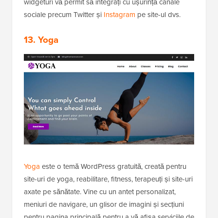
widgeturi vă permit să integrați cu ușurință canale
sociale precum Twitter și
Instagram
pe site-ul dvs.
13. Yoga
Yoga
este o temă WordPress gratuită, creată pentru
site-uri de yoga, reabilitare, fitness, terapeuți și site-uri
axate pe sănătate. Vine cu un antet personalizat,
meniuri de navigare, un glisor de imagini și secțiuni
pentru pagina principală pentru a vă afișa serviciile de