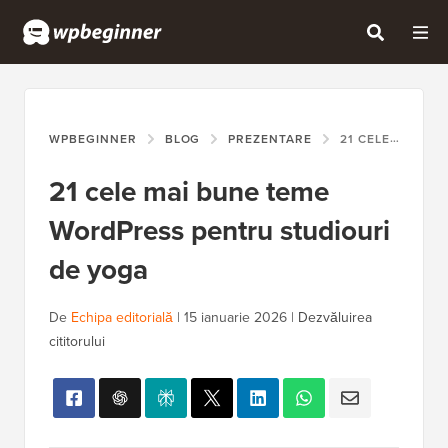
WPBEGINNER
BLOG
PREZENTARE
21 CELE MAI BUNE TEME WORDPRESS PENTRU STUDIOURI DE YOGA
21 cele mai bune teme
WordPress pentru studiouri
de yoga
De
Echipa editorială
|
15 ianuarie 2026
|
Dezvăluirea
cititorului