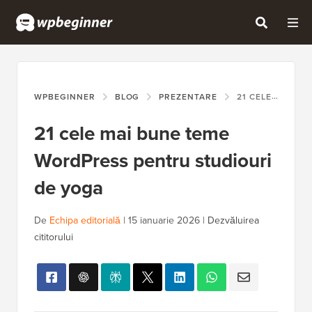
WPBEGINNER
BLOG
PREZENTARE
21 CELE MAI BUNE TEME WORDPRESS PENTRU STUDIOURI DE YOGA
21 cele mai bune teme
WordPress pentru studiouri
de yoga
De
Echipa editorială
|
15 ianuarie 2026
|
Dezvăluirea
cititorului