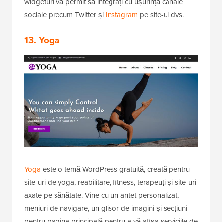
widgeturi vă permit să integrați cu ușurință canale
sociale precum Twitter și
Instagram
pe site-ul dvs.
13. Yoga
Yoga
este o temă WordPress gratuită, creată pentru
site-uri de yoga, reabilitare, fitness, terapeuți și site-uri
axate pe sănătate. Vine cu un antet personalizat,
meniuri de navigare, un glisor de imagini și secțiuni
pentru pagina principală pentru a vă afișa serviciile de