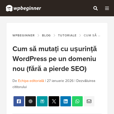
WPBEGINNER
BLOG
TUTORIALE
CUM SĂ MUTAȚI CU UȘURINȚĂ WORDPRESS PE UN DOMENIU NOU (FĂRĂ A PIERDE SEO)
Cum să mutați cu ușurință
WordPress pe un domeniu
nou (fără a pierde SEO)
De
Echipa editorială
|
27 ianuarie 2026
|
Dezvăluirea
cititorului