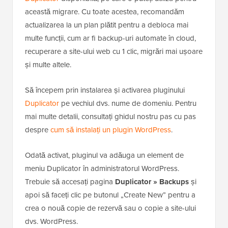
această migrare. Cu toate acestea, recomandăm
actualizarea la un plan plătit pentru a debloca mai
multe funcții, cum ar fi backup-uri automate în cloud,
recuperare a site-ului web cu 1 clic, migrări mai ușoare
și multe altele.
Să începem prin instalarea și activarea pluginului
Duplicator
pe vechiul dvs. nume de domeniu. Pentru
mai multe detalii, consultați ghidul nostru pas cu pas
despre
cum să instalați un plugin WordPress
.
Odată activat, pluginul va adăuga un element de
meniu Duplicator în administratorul WordPress.
Trebuie să accesați pagina
Duplicator » Backups
și
apoi să faceți clic pe butonul „Create New” pentru a
crea o nouă copie de rezervă sau o copie a site-ului
dvs. WordPress.