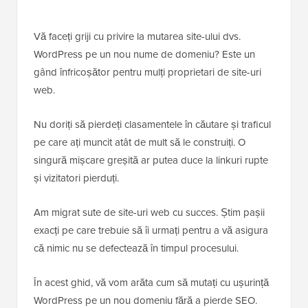
Vă faceți griji cu privire la mutarea site-ului dvs.
WordPress pe un nou nume de domeniu? Este un
gând înfricoșător pentru mulți proprietari de site-uri
web.
Nu doriți să pierdeți clasamentele în căutare și traficul
pe care ați muncit atât de mult să le construiți. O
singură mișcare greșită ar putea duce la linkuri rupte
și vizitatori pierduți.
Am migrat sute de site-uri web cu succes. Știm pașii
exacți pe care trebuie să îi urmați pentru a vă asigura
că nimic nu se defectează în timpul procesului.
În acest ghid, vă vom arăta cum să mutați cu ușurință
WordPress pe un nou domeniu fără a pierde SEO.