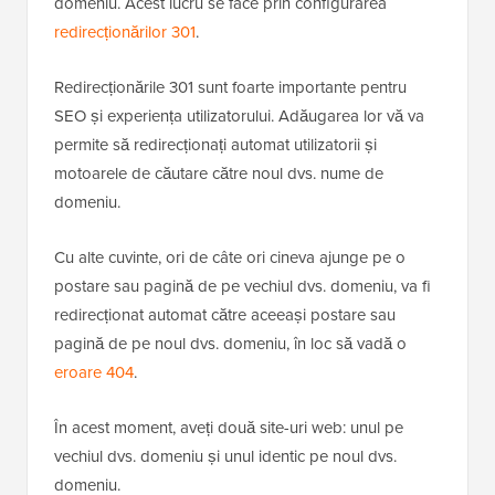
domeniu. Acest lucru se face prin configurarea
redirecționărilor 301
.
Redirecționările 301 sunt foarte importante pentru
SEO și experiența utilizatorului. Adăugarea lor vă va
permite să redirecționați automat utilizatorii și
motoarele de căutare către noul dvs. nume de
domeniu.
Cu alte cuvinte, ori de câte ori cineva ajunge pe o
postare sau pagină de pe vechiul dvs. domeniu, va fi
redirecționat automat către aceeași postare sau
pagină de pe noul dvs. domeniu, în loc să vadă o
eroare 404
.
În acest moment, aveți două site-uri web: unul pe
vechiul dvs. domeniu și unul identic pe noul dvs.
domeniu.