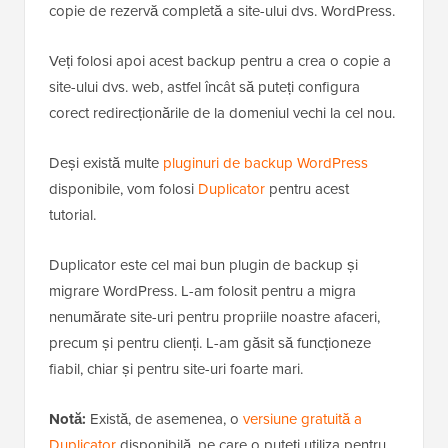
copie de rezervă completă a site-ului dvs. WordPress.
Veți folosi apoi acest backup pentru a crea o copie a
site-ului dvs. web, astfel încât să puteți configura
corect redirecționările de la domeniul vechi la cel nou.
Deși există multe
pluginuri de backup WordPress
disponibile, vom folosi
Duplicator
pentru acest
tutorial.
Duplicator este cel mai bun plugin de backup și
migrare WordPress. L-am folosit pentru a migra
nenumărate site-uri pentru propriile noastre afaceri,
precum și pentru clienți. L-am găsit să funcționeze
fiabil, chiar și pentru site-uri foarte mari.
Notă:
Există, de asemenea, o
versiune gratuită a
Duplicator
disponibilă, pe care o puteți utiliza pentru