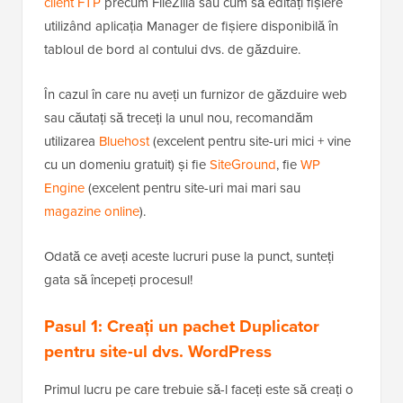
client FTP
precum FileZilla sau cum să editați fișiere
utilizând aplicația Manager de fișiere disponibilă în
tabloul de bord al contului dvs. de găzduire.
În cazul în care nu aveți un furnizor de găzduire web
sau căutați să treceți la unul nou, recomandăm
utilizarea
Bluehost
(excelent pentru site-uri mici + vine
cu un domeniu gratuit) și fie
SiteGround
, fie
WP
Engine
(excelent pentru site-uri mai mari sau
magazine online
).
Odată ce aveți aceste lucruri puse la punct, sunteți
gata să începeți procesul!
Pasul 1: Creați un pachet Duplicator
pentru site-ul dvs. WordPress
Primul lucru pe care trebuie să-l faceți este să creați o