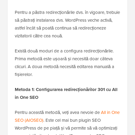
Pentru a păstra redirecționările dvs. în vigoare, trebuie
să păstrați instalarea dvs. WordPress veche activă,
astfel încât să poată continua să redirecționeze
vizitatorii către cea nouă.
Există două moduri de a configura redirecționările.
Prima metodă este ușoară și necesită doar câteva
clicuri. A doua metodă necesită editarea manuală a
fișierelor.
Metoda 1: Configurarea redirecționărilor 301 cu All
in One SEO
Pentru această metodă, veți avea nevoie de
All in One
SEO (AIOSEO)
. Este cel mai bun plugin SEO
WordPress de pe piață și vă permite să vă optimizați