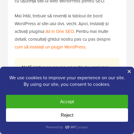
cu ușurință site-ul web WordPress pentru SEO.
Mai întâi, trebuie să reveniți la tabloul de bord
WordPress al site-ului dvs. vechi. Apoi, instalați și
activați pluginul
All in One SEO
. Pentru mai multe
detalii, consultați ghidul nostru pas cu pas despre
cum să instalați un plugin WordPress
.
Notă
: Veți avea nevoie cel puțin de versiunea
Pro a pluginului pentru a accesa addon-ul de
gestionare a redirecționărilor. Puteți, de
asemenea,
să configurați AIOSEO pe noul
dvs. site WordPress
pentru a vă îmbunătăți
clasamentul în motoarele de căutare și traficul
și mai mult.