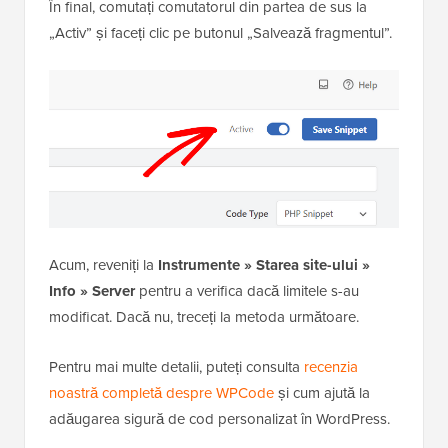
. Gândiți-vă la asta ca la o
upload_max_filesize
cutie (post_max_size) care trebuie să fie suficient de
mare pentru a conține fișierul dvs.
(upload_max_filesize).
În final, comutați comutatorul din partea de sus la
„Activ” și faceți clic pe butonul „Salvează fragmentul”.
Acum, reveniți la
Instrumente » Starea site-ului »
Info » Server
pentru a verifica dacă limitele s-au
modificat. Dacă nu, treceți la metoda următoare.