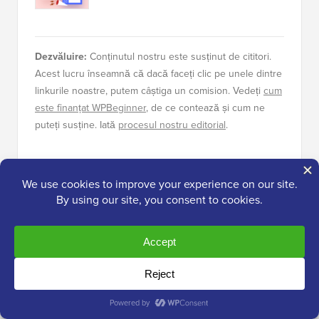
Cum să începi un podcast (și să-l faci
de succes) în 2026
13 lucruri pe care TREBUIE să le
faceți înainte de a schimba temele
WordPress
Dezvăluire:
Conținutul nostru este susținut de cititori.
Acest lucru înseamnă că dacă faceți clic pe unele dintre
linkurile noastre, putem câștiga un comision. Vedeți
cum
este finanțat WPBeginner
, de ce contează și cum ne
puteți susține. Iată
procesul nostru editorial
.