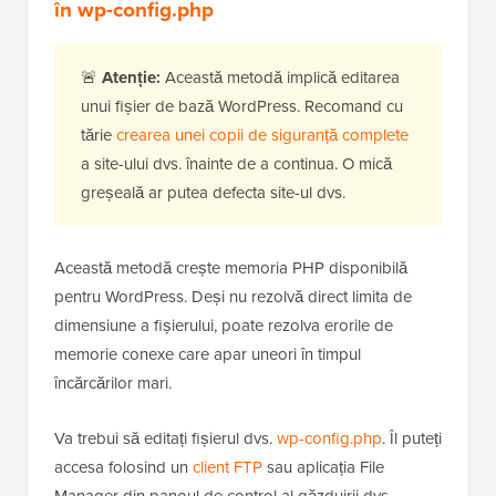
asemenea, poate îmbunătăți performanța și
securitatea site-ului dvs.
Pentru a face acest lucru în siguranță, puteți urma
ghidul nostru complet despre
cum să vă actualizați
versiunea PHP în WordPress
.
Metoda 6: Măriți limita de memorie PHP
în wp-config.php
🚨
Atenție:
Această metodă implică editarea
unui fișier de bază WordPress. Recomand cu
tărie
crearea unei copii de siguranță complete
a site-ului dvs. înainte de a continua. O mică
greșeală ar putea defecta site-ul dvs.