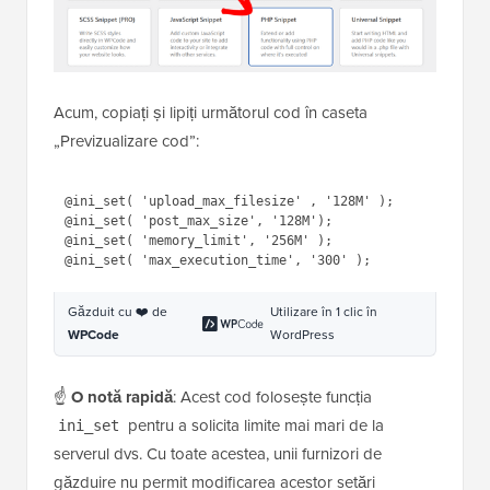
Acum, copiați și lipiți următorul cod în caseta
„Previzualizare cod”:
1
@
ini_set
( 
'upload_max_filesize'
, 
'128M'
);
2
@
ini_set
( 
'post_max_size'
, 
'128M'
);
3
@
ini_set
( 
'memory_limit'
, 
'256M'
);
4
@
ini_set
( 
'max_execution_time'
, 
'300'
);
Găzduit cu ❤️ de
Utilizare în 1 clic în
WPCode
WordPress