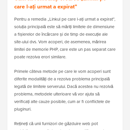
care l-ați urmat a expirat”
Pentru a remedia „Linkul pe care l-ați urmat a expirat”,
soluția principală este să măriți limitele de dimensiune
a fișierelor de încărcare și de timp de execuție ale
site-ului dvs. Vom acoperi, de asemenea, mărirea
limitei de memorie PHP, care este un pas separat care
poate rezolva erori similare.
Primele câteva metode pe care le vom acoperi sunt
diferite modalități de a rezolva problema principală
legată de limitele serverului. Dacă acestea nu rezolvă
problema, metodele ulterioare vă vor ajuta să
verificați alte cauze posibile, cum ar fi conflictele de
pluginuri.
Rețineți că unii furnizori de găzduire web pot