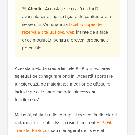
Utilizatorii de pe servere Nginx vor trebui să
contacteze furnizorul de găzduire pentru ajutor,
deoarece Nginx nu utilizează fișiere .htaccess.
Metoda 3: Creșterea limitelor în fișierul
php.ini
🚨
Atenție:
Aceasta este o altă metodă
avansată care implică fișiere de configurare a
serverului. Vă rugăm să
faceți o copie de
rezervă a site-ului dvs. web
înainte de a face
orice modificări pentru a preveni problemele
potențiale.
Această metodă crește limitele PHP prin editarea
fișierului de configurare php.ini. Această abordare