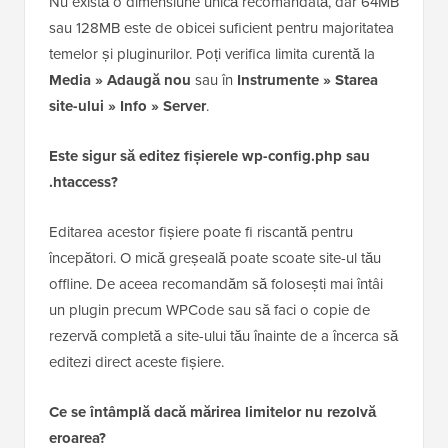
Limita implicită pe multe planuri de găzduire partajată
este de doar 2MB sau 8MB, ceea ce nu este suficient
pentru majoritatea temelor și pluginurilor moderne.
Care este dimensiunea recomandată pentru
încărcarea fișierelor în WordPress?
Nu există o dimensiune unică recomandată, dar 64MB
sau 128MB este de obicei suficient pentru majoritatea
temelor și pluginurilor. Poți verifica limita curentă la
Media » Adaugă nou
sau în
Instrumente » Starea
site-ului » Info » Server
.
Este sigur să editez fișierele wp-config.php sau
.htaccess?
Editarea acestor fișiere poate fi riscantă pentru