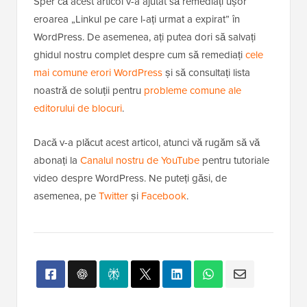
Cel mai simplu mod este să accesați
Instrumente »
Sănătatea site-ului
din tabloul de bord WordPress,
faceți clic pe fila „Info” și deschideți meniul derulant
„Server”. Acesta vă va afișa limite cheie precum
,
și
upload_max_filesize
post_max_size
.
memory_limit
Sper că acest articol v-a ajutat să remediați ușor
eroarea „Linkul pe care l-ați urmat a expirat” în
WordPress. De asemenea, ați putea dori să salvați
ghidul nostru complet despre cum să remediați
cele
mai comune erori WordPress
și să consultați lista
noastră de soluții pentru
probleme comune ale
editorului de blocuri
.
Dacă v-a plăcut acest articol, atunci vă rugăm să vă
abonați la
Canalul nostru de YouTube
pentru tutoriale