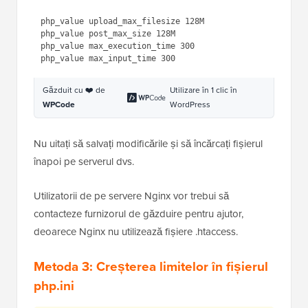
Acum, adăugați următoarele linii de cod la sfârșitul
fișierului dvs. .htaccess:
1
php_value upload_max_filesize 
128M
2
php_value post_max_size 128M
3
php_value max_execution_time 300
4
php_value max_input_time 300
Găzduit cu ❤️ de
Utilizare în 1 clic în
WPCode
WordPress
Nu uitați să salvați modificările și să încărcați fișierul
înapoi pe serverul dvs.