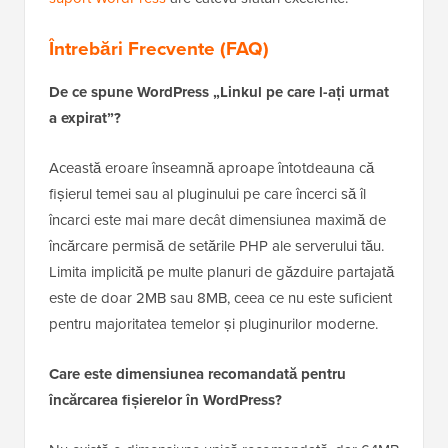
restricție pe partea de server pe care doar ei o pot
modifica.
Când contactați suportul, asigurați-vă că explicați clar
eroarea și pașii pe care i-ați făcut deja pentru a o
remedia. Dacă nu sunteți sigur cum să cereți ajutor,
atunci ghidul nostru despre
cum să cereți corect
suport WordPress
are câteva sfaturi excelente.
Întrebări Frecvente (FAQ)
De ce spune WordPress „Linkul pe care l-ați urmat
a expirat”?
Această eroare înseamnă aproape întotdeauna că
fișierul temei sau al pluginului pe care încerci să îl
încarci este mai mare decât dimensiunea maximă de
încărcare permisă de setările PHP ale serverului tău.