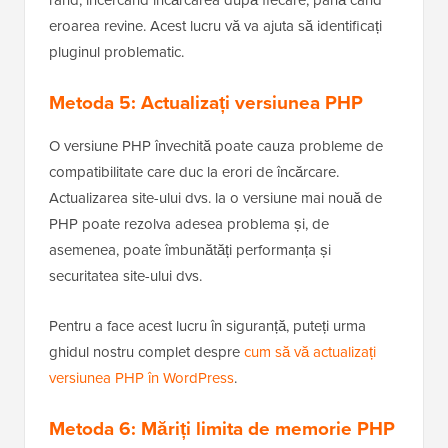
Apoi, încercați să încărcați fișierul din nou.
Dacă eroarea dispare,
atunci
știți că un plugin a
cauzat conflictul. Acum, reactivați fiecare plugin pe
rând, încercând încărcarea după fiecare, până când
eroarea revine. Acest lucru vă va ajuta să identificați
pluginul problematic.
Metoda 5: Actualizați versiunea PHP
O versiune PHP învechită poate cauza probleme de
compatibilitate care duc la erori de încărcare.
Actualizarea site-ului dvs. la o versiune mai nouă de
PHP poate rezolva adesea problema și, de