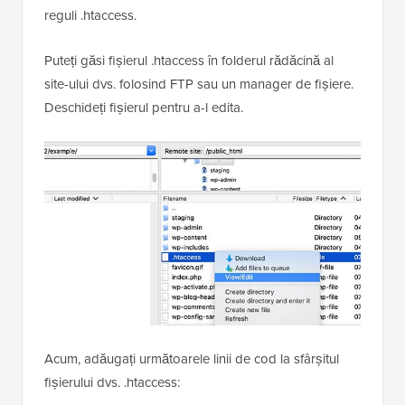
Această metodă crește limitele PHP prin adăugarea
de directive în fișierul
.htaccess
al site-ului dvs.
Funcționează pe servere web care rulează Apache,
iar LiteSpeed ​​suportă, de asemenea, pe deplin aceste
reguli .htaccess.
Puteți găsi fișierul .htaccess în folderul rădăcină al
site-ului dvs. folosind FTP sau un manager de fișiere.
Deschideți fișierul pentru a-l edita.