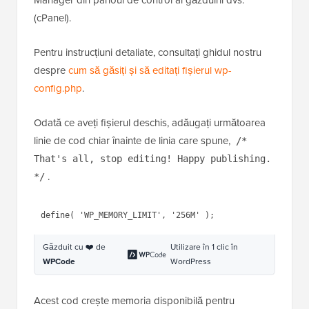
Această metodă crește memoria PHP disponibilă
pentru WordPress. Deși nu rezolvă direct limita de
dimensiune a fișierului, poate rezolva erorile de
memorie conexe care apar uneori în timpul
încărcărilor mari.
Va trebui să editați fișierul dvs.
wp-config.php
. Îl puteți
accesa folosind un
client FTP
sau aplicația File
Manager din panoul de control al găzduirii dvs.
(cPanel).
Pentru instrucțiuni detaliate, consultați ghidul nostru
despre
cum să găsiți și să editați fișierul wp-
config.php
.
Odată ce aveți fișierul deschis, adăugați următoarea
linie de cod chiar înainte de linia care spune,
/*