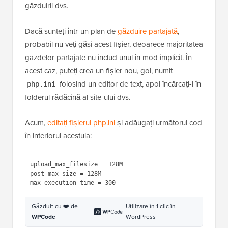
funcționează pe majoritatea mediilor de găzduire,
inclusiv pe cele unde metoda .htaccess nu
funcționează.
Mai întâi, căutați un fișier php.ini existent în directorul
rădăcină al site-ului dvs. folosind un client
FTP (File
Transfer Protocol)
sau managerul de fișiere al
găzduirii dvs.
Dacă sunteți într-un plan de
găzduire partajată
,
probabil nu veți găsi acest fișier, deoarece majoritatea
gazdelor partajate nu includ unul în mod implicit. În
acest caz, puteți crea un fișier nou, gol, numit
folosind un editor de text, apoi încărcați-l în
php.ini
folderul rădăcină al site-ului dvs.
Acum,
editați fișierul php.ini
și adăugați următorul cod