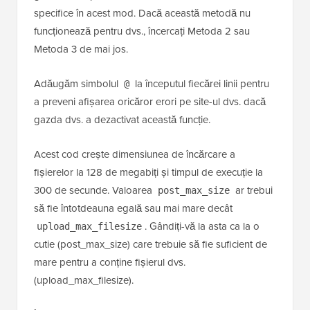
☝
O notă rapidă
: Acest cod folosește funcția
pentru a solicita limite mai mari de la
ini_set
serverul dvs. Cu toate acestea, unii furnizori de
găzduire nu permit modificarea acestor setări
specifice în acest mod. Dacă această metodă nu
funcționează pentru dvs., încercați Metoda 2 sau
Metoda 3 de mai jos.
Adăugăm simbolul
la începutul fiecărei linii pentru
@
a preveni afișarea oricăror erori pe site-ul dvs. dacă
gazda dvs. a dezactivat această funcție.
Acest cod crește dimensiunea de încărcare a
fișierelor la 128 de megabiți și timpul de execuție la
300 de secunde. Valoarea
ar trebui
post_max_size
să fie întotdeauna egală sau mai mare decât