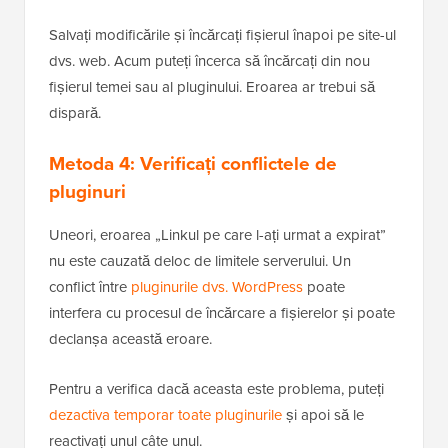
în interiorul acestuia:
1
upload_max_filesize = 128M
2
post_max_size = 128M
3
max_execution_time = 300
Găzduit cu ❤️ de
Utilizare în 1 clic în
WPCode
WordPress
Salvați modificările și încărcați fișierul înapoi pe site-ul
dvs. web. Acum puteți încerca să încărcați din nou
fișierul temei sau al pluginului. Eroarea ar trebui să
dispară.
Metoda 4: Verificați conflictele de
pluginuri