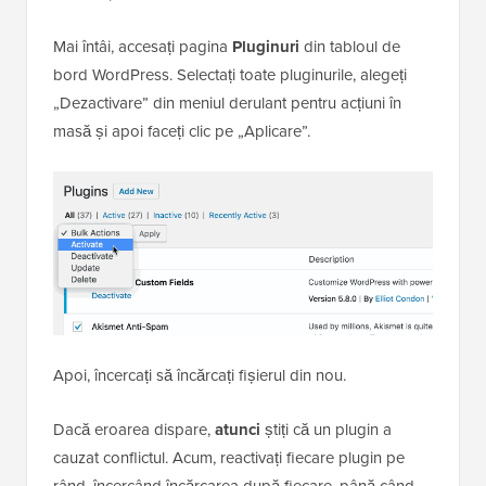
Uneori, eroarea „Linkul pe care l-ați urmat a expirat”
nu este cauzată deloc de limitele serverului. Un
conflict între
pluginurile dvs. WordPress
poate
interfera cu procesul de încărcare a fișierelor și poate
declanșa această eroare.
Pentru a verifica dacă aceasta este problema, puteți
dezactiva temporar toate pluginurile
și apoi să le
reactivați unul câte unul.
Mai întâi, accesați pagina
Pluginuri
din tabloul de
bord WordPress. Selectați toate pluginurile, alegeți
„Dezactivare” din meniul derulant pentru acțiuni în
masă și apoi faceți clic pe „Aplicare”.