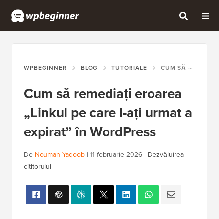
WPBEGINNER
BLOG
TUTORIALE
CUM SĂ REMEDIAȚI EROAREA „LINKUL PE CARE L-AȚI URMAT A EXPIRAT” ÎN WORDPRESS
Cum să remediați eroarea
„Linkul pe care l-ați urmat a
expirat” în WordPress
De
Nouman Yaqoob
|
11 februarie 2026
|
Dezvăluirea
cititorului