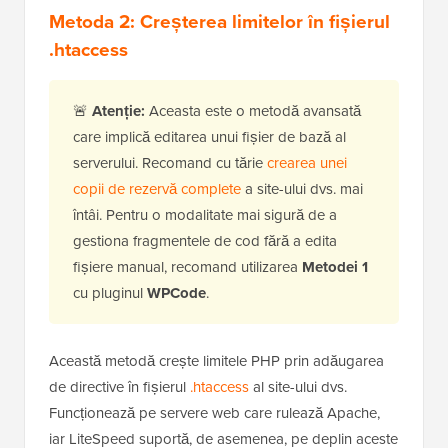
Pentru mai multe detalii, puteți consulta
recenzia
noastră completă despre WPCode
și cum ajută la
adăugarea sigură de cod personalizat în WordPress.
Metoda 2: Creșterea limitelor în fișierul
.htaccess
🚨
Atenție:
Aceasta este o metodă avansată
care implică editarea unui fișier de bază al
serverului. Recomand cu tărie
crearea unei
copii de rezervă complete
a site-ului dvs. mai
întâi. Pentru o modalitate mai sigură de a
gestiona fragmentele de cod fără a edita
fișiere manual, recomand utilizarea
Metodei 1
cu pluginul
WPCode
.