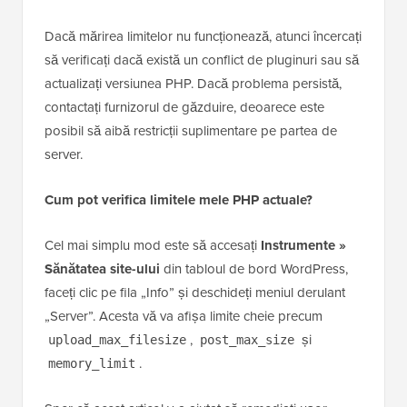
începători. O mică greșeală poate scoate site-ul tău
offline. De aceea recomandăm să folosești mai întâi
un plugin precum WPCode sau să faci o copie de
rezervă completă a site-ului tău înainte de a încerca să
editezi direct aceste fișiere.
Ce se întâmplă dacă mărirea limitelor nu rezolvă
eroarea?
Dacă mărirea limitelor nu funcționează, atunci încercați
să verificați dacă există un conflict de pluginuri sau să
actualizați versiunea PHP. Dacă problema persistă,
contactați furnizorul de găzduire, deoarece este
posibil să aibă restricții suplimentare pe partea de
server.
Cum pot verifica limitele mele PHP actuale?