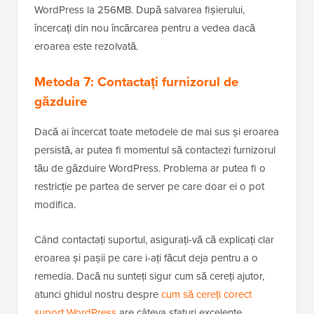
That's all, stop editing! Happy publishing.
.
*/
define( 
'WP_MEMORY_LIMIT'
, 
'256M'
);
Găzduit cu ❤️ de
Utilizare în 1 clic în
WPCode
WordPress
Acest cod crește memoria disponibilă pentru
WordPress la 256MB. După salvarea fișierului,
încercați din nou încărcarea pentru a vedea dacă
eroarea este rezolvată.
Metoda 7: Contactați furnizorul de
găzduire
Dacă ai încercat toate metodele de mai sus și eroarea
persistă, ar putea fi momentul să contactezi furnizorul
tău de găzduire WordPress. Problema ar putea fi o