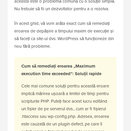
aceasta este o problemă comună cu o soluție simplă.
Nu trebuie să fii un dezvoltator pentru a o rezolva.
În acest ghid, vă vom arăta exact cum să remediați
eroarea de depășire a timpului maxim de execuție și
să faceți ca site-ul dvs. WordPress să funcționeze din
nou fără probleme.
Cum să remediați eroarea „Maximum
execution time exceeded”: Soluții rapide
Cele mai comune soluții pentru această eroare
implică mărirea ușoară a limitei de timp pentru
scripturile PHP. Puteți face acest lucru editând
un fișier de pe serverul dvs., cum ar fi fișierul
.htaccess sau wp-config.php. Adesea, eroarea
este cauzată de un plugin defect, pe care îl