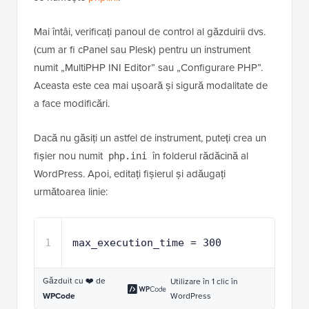
Mai întâi, verificați panoul de control al găzduirii dvs.
(cum ar fi cPanel sau Plesk) pentru un instrument
numit „MultiPHP INI Editor” sau „Configurare PHP”.
Aceasta este cea mai ușoară și sigură modalitate de
a face modificări.
Dacă nu găsiți un astfel de instrument, puteți crea un
fișier nou numit
în folderul rădăcină al
php.ini
WordPress. Apoi, editați fișierul și adăugați
următoarea linie:
1
max_execution_time = 300
Găzduit cu ❤️ de
Utilizare în 1 clic în
WordPress
WPCode