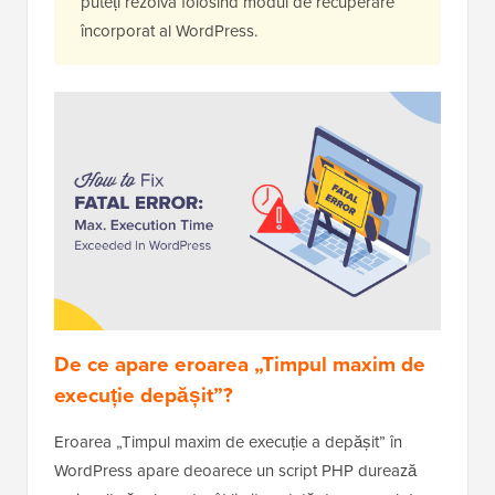
puteți rezolva folosind modul de recuperare
încorporat al WordPress.
De ce apare eroarea „Timpul maxim de
execuție depășit”?
Eroarea „Timpul maxim de execuție a depășit” în
WordPress apare deoarece un script PHP durează