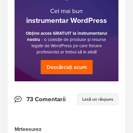
Cel mai bun
instrumentar WordPress
Obține acces GRATUIT la instrumentarul
nostru
- o colecție de produse și resurse
legate de WordPress pe care fiecare
profesionist ar trebui să le aibă!
Descărcați acum
Interacțiuni
73 Comentarii
Lasă un răspuns
cu
cititorii
Mrteesurez