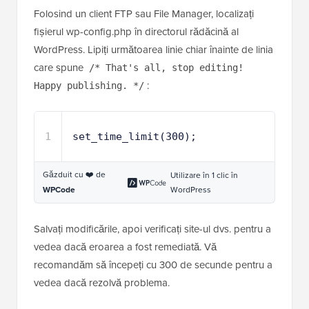
Folosind un client FTP sau File Manager, localizați
fișierul wp-config.php în directorul rădăcină al
WordPress. Lipiți următoarea linie chiar înainte de linia
care spune
/* That's all, stop editing!
:
Happy publishing. */
1
set_time_limit(300);
Găzduit cu ❤️ de
Utilizare în 1 clic în
WordPress
WPCode
Salvați modificările, apoi verificați site-ul dvs. pentru a
vedea dacă eroarea a fost remediată. Vă
recomandăm să începeți cu 300 de secunde pentru a
vedea dacă rezolvă problema.