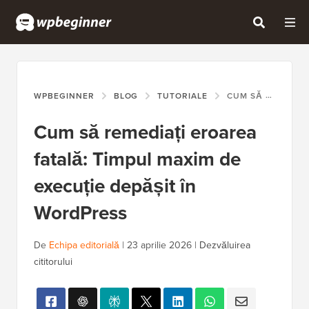
WPBEGINNER
BLOG
TUTORIALE
CUM SĂ REMEDIAȚI EROAREA FATALĂ: TIMPUL MAXIM DE EXECUȚIE DEPĂȘIT ÎN WORDPRESS
Cum să remediați eroarea
fatală: Timpul maxim de
execuție depășit în
WordPress
De
Echipa editorială
|
23 aprilie 2026
|
Dezvăluirea
cititorului