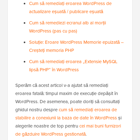
Cum să remediați eroarea WordPress de
actualizare eșuată / publicare eșuată
Cum să remediezi ecranul alb al morții
WordPress (pas cu pas)
Soluție: Eroare WordPress Memorie epuizată –
Creșteți memoria PHP
Cum să remediați eroarea „Extensie MySQL
lipsă PHP” în WordPress
Sperăm că acest articol v-a ajutat să remediați
eroarea fatală: timpul maxim de execuție depășit în
WordPress. De asemenea, poate doriți să consultați
ghidul nostru despre
cum să remediați eroarea de
stabilire a conexiunii la baza de date în WordPress
și
alegerile noastre de top pentru
cei mai buni furnizori
de găzduire WordPress gestionată
.