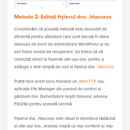
Metoda 2: Editați fișierul dvs. .htaccess
Considerăm că această metodă este deosebit de
eficientă pentru utilizatorii care sunt blocați în afara
tabloului de bord de administrare WordPress și nu
pot folosi modul de recuperare. Va trebui să vă
conectați direct la fișierele site-ului dvs. pentru a
adăuga o linie simplă de cod la fișierul dvs.
.htaccess
.
Puteți face acest lucru folosind un
client FTP
sau
aplicația File Manager din panoul de control al
găzduirii dvs. Dezvoltatorii noștri folosesc adesea
FileZilla pentru această sarcină.
Fișierul dvs. .htaccess este situat în directorul rădăcină
al site-ului dvs., aceeași mapă ca /wp-content/ și /wp-