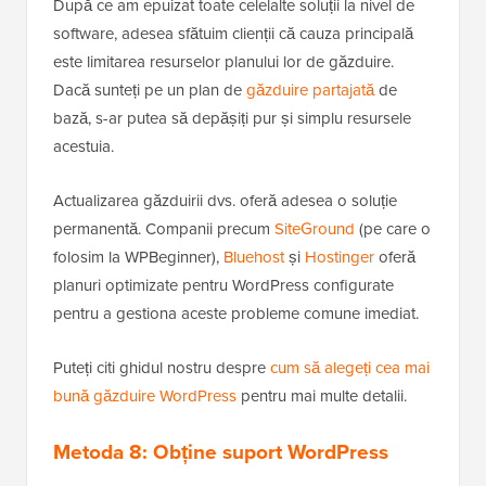
După ce am epuizat toate celelalte soluții la nivel de
software, adesea sfătuim clienții că cauza principală
este limitarea resurselor planului lor de găzduire.
Dacă sunteți pe un plan de
găzduire partajată
de
bază, s-ar putea să depășiți pur și simplu resursele
acestuia.
Actualizarea găzduirii dvs. oferă adesea o soluție
permanentă. Companii precum
SiteGround
(pe care o
folosim la WPBeginner),
Bluehost
și
Hostinger
oferă
planuri optimizate pentru WordPress configurate
pentru a gestiona aceste probleme comune imediat.
Puteți citi ghidul nostru despre
cum să alegeți cea mai
bună găzduire WordPress
pentru mai multe detalii.
Metoda 8: Obține suport WordPress