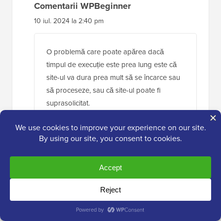
Comentarii WPBeginner
10 iul. 2024 la 2:40 pm
O problemă care poate apărea dacă
timpul de execuție este prea lung este că
site-ul va dura prea mult să se încarce sau
să proceseze, sau că site-ul poate fi
suprasolicitat.
Deci, este vorba despre găsirea unui
echilibru bun între capacitatea serverului,
timpul de încărcare și nevoile site-ului.
Răspunde