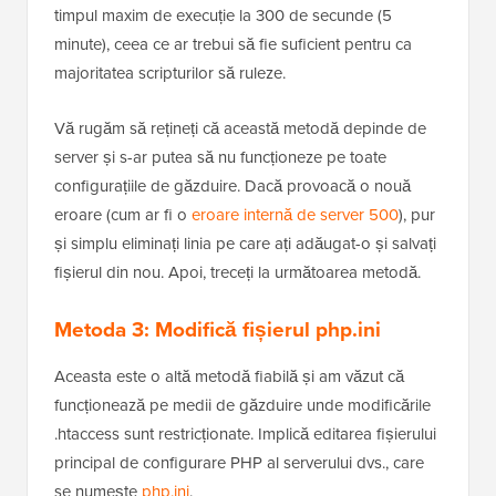
timpul maxim de execuție la 300 de secunde (5
minute), ceea ce ar trebui să fie suficient pentru ca
majoritatea scripturilor să ruleze.
Vă rugăm să rețineți că această metodă depinde de
server și s-ar putea să nu funcționeze pe toate
configurațiile de găzduire. Dacă provoacă o nouă
eroare (cum ar fi o
eroare internă de server 500
), pur
și simplu eliminați linia pe care ați adăugat-o și salvați
fișierul din nou. Apoi, treceți la următoarea metodă.
Metoda 3: Modifică fișierul php.ini
Aceasta este o altă metodă fiabilă și am văzut că
funcționează pe medii de găzduire unde modificările
.htaccess sunt restricționate. Implică editarea fișierului
principal de configurare PHP al serverului dvs., care
se numește
php.ini
.