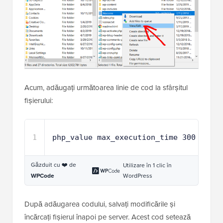
Acum, adăugați următoarea linie de cod la sfârșitul
fișierului:
1
php_value max_execution_time 300
Găzduit cu ❤️ de
Utilizare în 1 clic în
WordPress
WPCode
După adăugarea codului, salvați modificările și
încărcați fișierul înapoi pe server. Acest cod setează