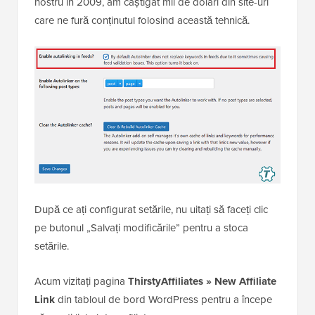
nostru în 2009, am câștigat mii de dolari din site-uri
care ne fură conținutul folosind această tehnică.
După ce ați configurat setările, nu uitați să faceți clic
pe butonul „Salvați modificările” pentru a stoca
setările.
Acum vizitați pagina
ThirstyAffiliates » New Affiliate
Link
din tabloul de bord WordPress pentru a începe