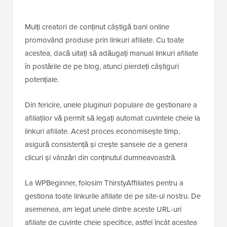
Mulți creatori de conținut câștigă bani online
promovând produse prin linkuri afiliate. Cu toate
acestea, dacă uitați să adăugați manual linkuri afiliate
în postările de pe blog, atunci pierdeți câștiguri
potențiale.
Din fericire, unele pluginuri populare de gestionare a
afiliaților vă permit să legați automat cuvintele cheie la
linkuri afiliate. Acest proces economisește timp,
asigură consistență și crește șansele de a genera
clicuri și vânzări din conținutul dumneavoastră.
La WPBeginner, folosim ThirstyAffiliates pentru a
gestiona toate linkurile afiliate de pe site-ul nostru. De
asemenea, am legat unele dintre aceste URL-uri
afiliate de cuvinte cheie specifice, astfel încât acestea