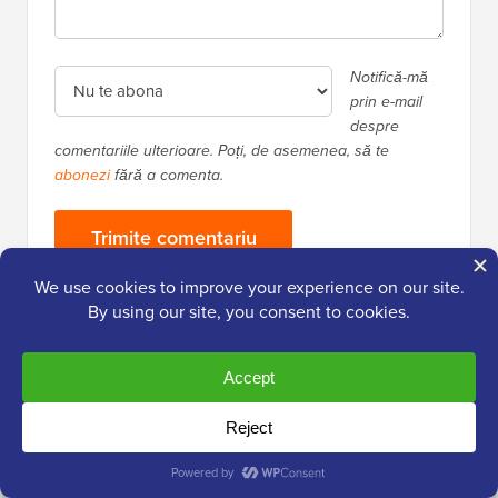
Notifică-mă
prin e-mail
despre
comentariile ulterioare. Poți, de asemenea, să te
abonezi
fără a comenta.
Bara
Peste
2.000.000+
cititori
laterală
Obține conținut proaspăt de la WPBeginner
principală