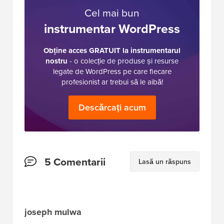
Cel mai bun
instrumentar WordPress
Obține acces GRATUIT la instrumentarul
nostru
- o colecție de produse și resurse
legate de WordPress pe care fiecare
profesionist ar trebui să le aibă!
Descărcați acum
Interacțiuni
5 Comentarii
Lasă un răspuns
cu
cititorii
joseph mulwa