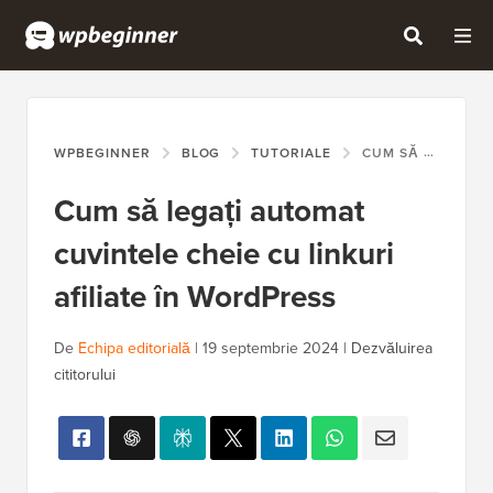
WPBEGINNER
BLOG
TUTORIALE
CUM SĂ LEGAȚI AUTOMAT CUVINTELE CHEIE CU LINKURI AFILIATE ÎN WORDPRESS
Cum să legați automat
cuvintele cheie cu linkuri
afiliate în WordPress
De
Echipa editorială
|
19 septembrie 2024
|
Dezvăluirea
cititorului