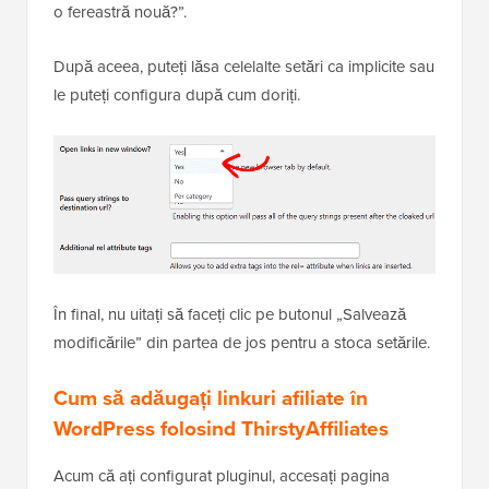
o fereastră nouă?”.
După aceea, puteți lăsa celelalte setări ca implicite sau
le puteți configura după cum doriți.
În final, nu uitați să faceți clic pe butonul „Salvează
modificările” din partea de jos pentru a stoca setările.
Cum să adăugați linkuri afiliate în
WordPress folosind ThirstyAffiliates
Acum că ați configurat pluginul, accesați pagina