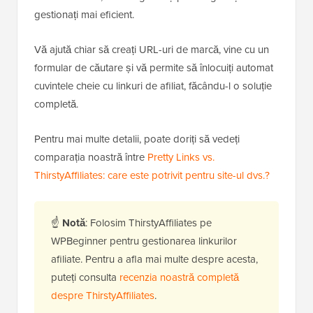
gestionați mai eficient.
Vă ajută chiar să creați URL-uri de marcă, vine cu un
formular de căutare și vă permite să înlocuiți automat
cuvintele cheie cu linkuri de afiliat, făcându-l o soluție
completă.
Pentru mai multe detalii, poate doriți să vedeți
comparația noastră între
Pretty Links vs.
ThirstyAffiliates: care este potrivit pentru site-ul dvs.?
☝
Notă
: Folosim ThirstyAffiliates pe
WPBeginner pentru gestionarea linkurilor
afiliate. Pentru a afla mai multe despre acesta,
puteți consulta
recenzia noastră completă
despre ThirstyAffiliates
.