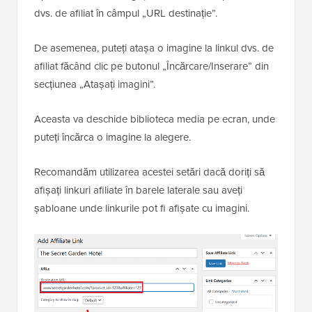
dvs. de afiliat în câmpul „URL destinație”.
De asemenea, puteți atașa o imagine la linkul dvs. de
afiliat făcând clic pe butonul „Încărcare/Inserare” din
secțiunea „Atașați imagini”.
Aceasta va deschide biblioteca media pe ecran, unde
puteți încărca o imagine la alegere.
Recomandăm utilizarea acestei setări dacă doriți să
afișați linkuri afiliate în barele laterale sau aveți
șabloane unde linkurile pot fi afișate cu imagini.