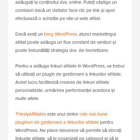
adăugați la conținutul dvs. online. Puteți câștiga un
comision dacă un vizitator face clic pe link și apoi
efectuează o achiziție pe site-ul web afiliat.
Dacă aveți un
blog WordPress
, atunci marketingul
afiliat poate adăuga un flux constant de venituri și
poate îmbunătăți strategia dvs. de monetizare.
Pentru a adăuga linkuri afiliate în WordPress, va trebui
să utilizați un plugin de gestionare a linkurilor afiliate.
Acest lucru facilitează crearea de linkuri afiliate
personalizate, urmărirea performanței acestora și
multe altele.
ThirstyAffiliates
este unul dintre
cele mai bune
pluginuri de gestionare a linkurilor afiliate
pentru
WordPress. Ne place deoarece vă permite să stocați
linkurile afiliate, să le organizați pe categorii și să le