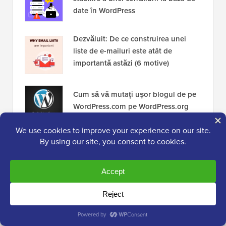
date în WordPress
Dezvăluit: De ce construirea unei
liste de e-mailuri este atât de
importantă astăzi (6 motive)
Cum să vă mutați ușor blogul de pe
WordPress.com pe WordPress.org
13 lucruri pe care TREBUIE să le
faceți înainte de a schimba temele
WordPress
Dezvăluire:
Conținutul nostru este susținut de cititori.
Acest lucru înseamnă că dacă faceți clic pe unele dintre