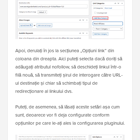
Apoi, derulați în jos la secțiunea „Opțiuni link” din
coloana din dreapta. Aici puteți selecta dacă doriți să
adăugați atributul nofollow, să deschideți linkul într-o
filă nouă, să transmiteți șirul de interogare către URL-
ul destinație și chiar să schimbați tipul de
redirecționare al linkului dvs.
Puteți, de asemenea, să lăsați aceste setări așa cum
sunt, deoarece vor fi deja configurate conform
opțiunilor pe care le-ați ales la configurarea pluginului.