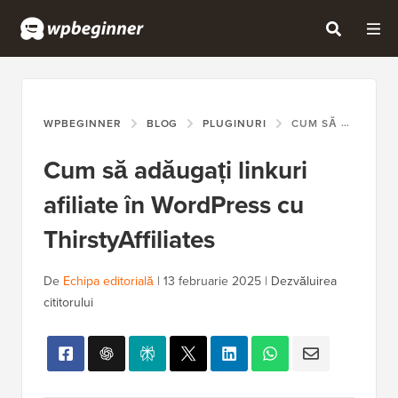
WPBEGINNER
BLOG
PLUGINURI
CUM SĂ ADĂUGAȚI LINKURI AFILIATE ÎN WORDPRESS CU THIRSTYAFFILIATES
Cum să adăugați linkuri
afiliate în WordPress cu
ThirstyAffiliates
De
Echipa editorială
|
13 februarie 2025
|
Dezvăluirea
cititorului