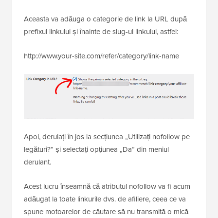
Aceasta va adăuga o categorie de link la URL după
prefixul linkului și înainte de slug-ul linkului, astfel:
http://www.your-site.com/refer/category/link-name
Apoi, derulați în jos la secțiunea „Utilizați nofollow pe
legături?” și selectați opțiunea „Da” din meniul
derulant.
Acest lucru înseamnă că atributul nofollow va fi acum
adăugat la toate linkurile dvs. de afiliere, ceea ce va
spune motoarelor de căutare să nu transmită o mică