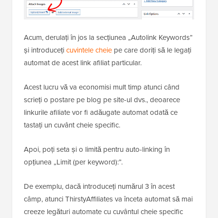
Acum, derulați în jos la secțiunea „Autolink Keywords”
și introduceți
cuvintele cheie
pe care doriți să le legați
automat de acest link afiliat particular.
Acest lucru vă va economisi mult timp atunci când
scrieți o postare pe blog pe site-ul dvs., deoarece
linkurile afiliate vor fi adăugate automat odată ce
tastați un cuvânt cheie specific.
Apoi, poți seta și o limită pentru auto-linking în
opțiunea „Limit (per keyword):”.
De exemplu, dacă introduceți numărul 3 în acest
câmp, atunci ThirstyAffiliates va înceta automat să mai
creeze legături automate cu cuvântul cheie specific