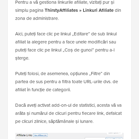
Pentru a vă gestiona linkurile afiliate, vizitați pur și
simplu pagina
ThirstyAffiliates » Linkuri Afiliate
din
zona de administrare.
Aici, puteți face clic pe linkul „Editare” de sub linkul
afiliat la alegere pentru a face unele modificări sau
puteți face clic pe linkul „Coș de gunoi” pentru a-l
șterge.
Puteți folosi, de asemenea, opțiunea „Filtre” din
partea de sus pentru a filtra toate URL-urile dvs. de
afiliat în funcție de categorii.
Dacă aveți activat add-on-ul de statistici, acesta vă va
arăta și numărul de clicuri pentru fiecare link, defalcat
pe clicuri zilnice, săptămânale și lunare.