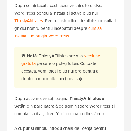
După ce ați făcut acest lucru, vizitați site-ul dvs.
WordPress pentru a instala și activa pluginul
ThirstyAffiliates
. Pentru instrucțiuni detaliate, consultați
ghidul nostru pentru începători despre
cum să
instalați un plugin WordPress
.
🚨 Notă:
ThirstyAffiliates are și o
versiune
gratuită
pe care o puteți folosi. Cu toate
acestea, vom folosi pluginul pro pentru a
debloca mai multe funcționalități.
După activare, vizitați pagina
ThirstyAffiliates »
Setări
din bara laterală de administrare WordPress și
comutați la fila „Licență” din coloana din stânga.
Aici, pur și simplu introdu cheia de licență pentru