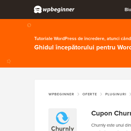
Bl
Tutoriale WordPress de încredere, atunci când
Ghidul începătorului pentru Wor
WPBEGINNER
OFERTE
PLUGINURI
Cupon Chur
Churnly este unul di