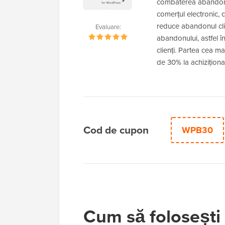
combaterea abandonulu
comerțul electronic,
reduce abandonul cli
Evaluare:
abandonului, astfel în
clienți. Partea cea m
de 30% la achizițion
Cod de cupon
WPB30
Cum să folosești