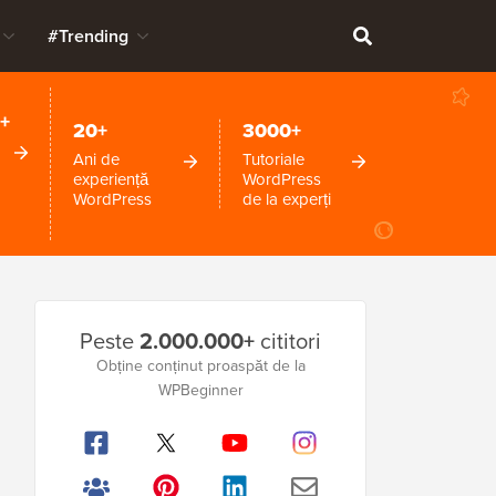
#Trending
+
20+
3000+
Ani de
Tutoriale
experiență
WordPress
WordPress
de la experți
Bara
Peste
2.000.000+
cititori
laterală
Obține conținut proaspăt de la
WPBeginner
principală