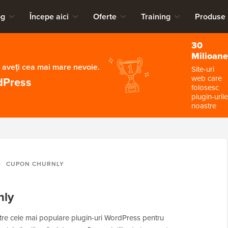
og
Începe aici
Oferte
Training
Produse
30
Milioane
 aveți cea mai mare nevoie.
Site-uri
web care
dPress
folosesc
plugin-urile
noastre
CUPON CHURNLY
nly
ntre cele mai populare plugin-uri WordPress pentru