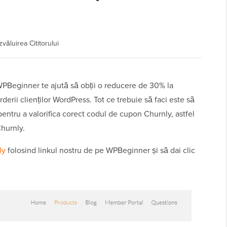
văluirea Cititorului
PBeginner te ajută să obții o reducere de 30% la
erii clienților WordPress. Tot ce trebuie să faci este să
pentru a valorifica corect codul de cupon Churnly, astfel
Churnly.
ly
folosind linkul nostru de pe WPBeginner și să dai clic