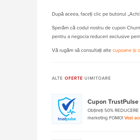
După aceea, faceți clic pe butonul „Achizi
Sperăm că codul nostru de cupon Churnl
pentru a negocia reduceri exclusive pentru
Vă rugăm să consultați alte
cupoane și 
ALTE
OFERTE
UIMITOARE
Cupon TrustPulse
Obțineți 50% REDUCERE la
marketing FOMO!
Vezi ac