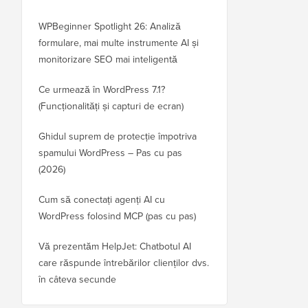
WPBeginner Spotlight 26: Analiză
formulare, mai multe instrumente AI și
monitorizare SEO mai inteligentă
Ce urmează în WordPress 7.1?
(Funcționalități și capturi de ecran)
Ghidul suprem de protecție împotriva
spamului WordPress – Pas cu pas
(2026)
Cum să conectați agenți AI cu
WordPress folosind MCP (pas cu pas)
Vă prezentăm HelpJet: Chatbotul AI
care răspunde întrebărilor clienților dvs.
în câteva secunde