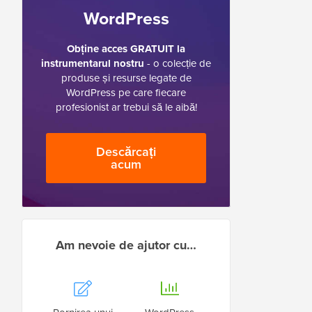
WordPress
Obține acces GRATUIT la
instrumentarul nostru
- o colecție de
produse și resurse legate de
WordPress pe care fiecare
profesionist ar trebui să le aibă!
Descărcați
acum
Am nevoie de ajutor cu…