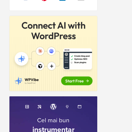
Cel mai bun
instrumentar