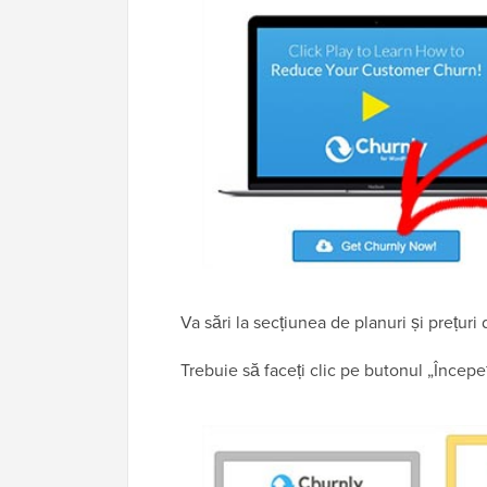
Va sări la secțiunea de planuri și prețuri 
Trebuie să faceți clic pe butonul „Începeți