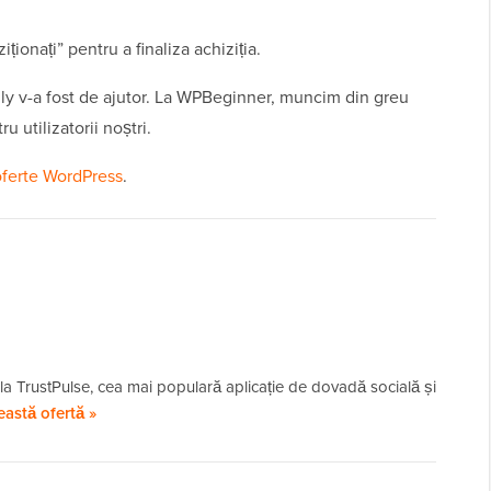
ționați” pentru a finaliza achiziția.
y v-a fost de ajutor. La WPBeginner, muncim din greu
 utilizatorii noștri.
oferte WordPress
.
 TrustPulse, cea mai populară aplicație de dovadă socială și
eastă ofertă »