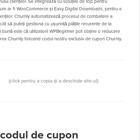
i clienților. Se integrează cu soluțiile de top pentru
 cum ar fi WooCommerce și Easy Digital Downloads, pentru a
enților. Churnly automatizează procesul de combatere a
cât să puteți gestiona cu ușurință plățile recurente de la
ai bună este că utilizatorii WPBeginner pot obține o reducere
area Churnly folosind codul nostru exclusiv de cupon Churnly.
(click pentru a copia și a deschide site-ul)
 codul de cupon