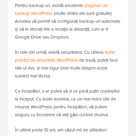
Pentru backup-uri, există excelente
pluginuri de
backup WordPress
(multe dintre ele sunt gratuite).
Acestea vă permit să configurați backup-uri automate
și să le stocați într-o locație la distanță, cum ar fi
Google Drive sau Dropbox.
În cele din urmă, există securitatea. Cu câteva
bune
practici de securitate WordPress
de bază, puteți face
site-ul dvs. și mai sigur (mai multe despre acest
subiect mai târziu).
Ca începător, s-ar putea să vi se pară puțin copleșitor
la început. Cu toate acestea, ca cel mai mare site de
resurse WordPress pentru începători, vă putem
asigura cu încredere că veți găsi curând drumul.
În ultimii peste 10 ani, am văzut mii de utilizatori