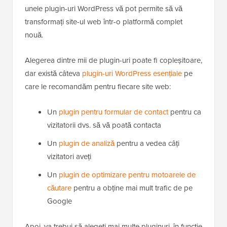
unele plugin-uri WordPress vă pot permite să vă
transformați site-ul web într-o platformă complet
nouă.
Alegerea dintre mii de plugin-uri poate fi copleșitoare,
dar există câteva
plugin-uri WordPress esențiale
pe
care le recomandăm pentru fiecare site web:
Un
plugin pentru formular de contact
pentru ca
vizitatorii dvs. să vă poată contacta
Un
plugin de analiză
pentru a vedea câți
vizitatori aveți
Un
plugin de optimizare pentru motoarele de
căutare
pentru a obține mai mult trafic de pe
Google
Apoi, va trebui să alegeți mai multe pluginuri, în funcție