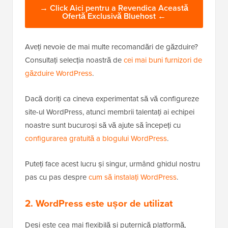
→ Click Aici pentru a Revendica Această
Ofertă Exclusivă Bluehost ←
Aveți nevoie de mai multe recomandări de găzduire?
Consultați selecția noastră de
cei mai buni furnizori de
găzduire WordPress
.
Dacă doriți ca cineva experimentat să vă configureze
site-ul WordPress, atunci membrii talentați ai echipei
noastre sunt bucuroși să vă ajute să începeți cu
configurarea gratuită a blogului WordPress
.
Puteți face acest lucru și singur, urmând ghidul nostru
pas cu pas despre
cum să instalați WordPress
.
2. WordPress este ușor de utilizat
Deși este cea mai flexibilă și puternică platformă,