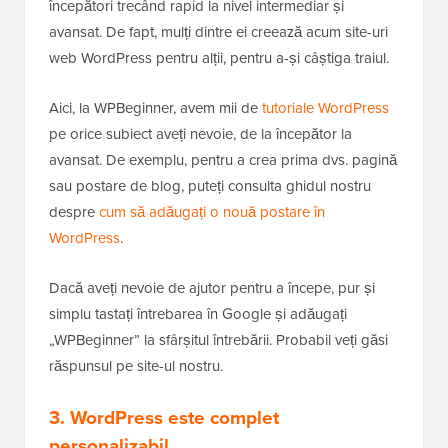
începători trecând rapid la nivel intermediar și
avansat. De fapt, mulți dintre ei creează acum site-uri
web WordPress pentru alții, pentru a-și câștiga traiul.
Aici, la WPBeginner, avem mii de
tutoriale WordPress
pe orice subiect aveți nevoie, de la începător la
avansat. De exemplu, pentru a crea prima dvs. pagină
sau postare de blog, puteți consulta ghidul nostru
despre
cum să adăugați o nouă postare în
WordPress
.
Dacă aveți nevoie de ajutor pentru a începe, pur și
simplu tastați întrebarea în Google și adăugați
„WPBeginner” la sfârșitul întrebării. Probabil veți găsi
răspunsul pe site-ul nostru.
3. WordPress este complet
personalizabil