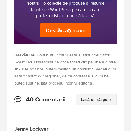
nostru
- o colecție de produse și resurse
legate de WordPress pe care fiecare
profesionist ar trebui să le aibă!
Descărcați acum
Dezvăluire:
Conținutul nostru este susținut de cititori.
Acest lucru înseamnă că dacă faceți clic pe unele dintre
linkurile noastre, putem câștiga un comision. Vedeți
cum
este finanțat WPBeginner
, de ce contează și cum ne
puteți susține. Iată
procesul nostru editorial
.
40 Comentarii
Lasă un răspuns
Jenny Lockyer