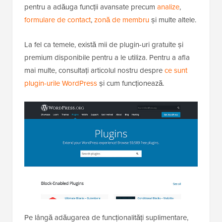
pentru a adăuga funcții avansate precum
analize
,
formulare de contact
,
zonă de membru
și multe altele.
La fel ca temele, există mii de plugin-uri gratuite și
premium disponibile pentru a le utiliza. Pentru a afla
mai multe, consultați articolul nostru despre
ce sunt
plugin-urile WordPress
și cum funcționează.
Pe lângă adăugarea de funcționalități suplimentare,