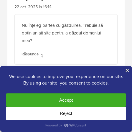
22 oct. 2025 la 16:14
Nu înțeleg partea cu găzduirea. Trebuie să
obțin un alt site pentru a găzdui domeniul
meu?
Răspunde
Suport WPBeginner
ADMIN
23 oct. 2025 la 09:17
Pentru o mai bună înțelegere a domeniilor
și a găzduirii, am recomanda să aruncați o
privire pe pagina noastră aici: