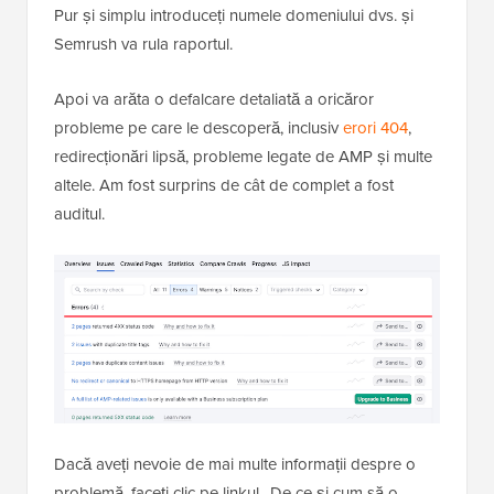
Pur și simplu introduceți numele domeniului dvs. și
Semrush va rula raportul.
Apoi va arăta o defalcare detaliată a oricăror
probleme pe care le descoperă, inclusiv
erori 404
,
redirecționări lipsă, probleme legate de AMP și multe
altele. Am fost surprins de cât de complet a fost
auditul.
Dacă aveți nevoie de mai multe informații despre o
problemă, faceți clic pe linkul „De ce și cum să o