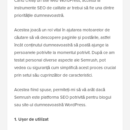
Când creați un site web WordPress, accesul la
instrumente SEO de calitate ar trebui să fie una dintre
prioritățile dumneavoastră.
Acestea joacă un rol vital în ajutarea motoarelor de
căutare să vă descopere paginile și postările, astfel
încât conținutul dumneavoastră să poată ajunge la
persoanele potrivite la momentul potrivit. După ce am
testat personal diverse aspecte ale Semrush, pot
vedea cu siguranță cum simplifică acest proces crucial
prin setul său cuprinzător de caracteristici.
Acestea fiind spuse, permiteți-mi să vă arăt dacă
Semrush este platforma SEO potrivită pentru blogul
sau site-ul dumneavoastră WordPress.
1. Ușor de utilizat