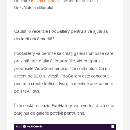
De către
Echipa editorială
|
16 februarie 2024
|
Dezvăluirea cititorului
Căutați o recenzie FooGallery pentru a vă ajuta să
decideți dacă merită?
FooGallery vă permite să creați galerii frumoase care
prezintă arta digitală, fotografiile, videoclipurile,
produsele WooCommerce și alte conținuturi. Cu un
accent pe SEO și viteză, FooGallery este conceput
pentru a crește traficul dvs. și a menține acei oameni
pe site-ul dvs.
În această recenzie FooGallery, vom vedea dacă este
pluginul de galerie potrivit pentru tine.