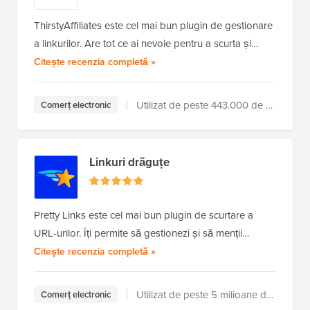
ThirstyAffiliates este cel mai bun plugin de gestionare
a linkurilor. Are tot ce ai nevoie pentru a scurta și…
a ThirstyAffiliates
Citește recenzia completă
»
Utilizat de peste 443.000 de utilizatori
Comerț electronic
Linkuri drăguțe
Pretty Links este cel mai bun plugin de scurtare a
URL-urilor. Îți permite să gestionezi și să menții…
a Pretty Links
Citește recenzia completă
»
Utilizat de peste 5 milioane de utilizatori
Comerț electronic