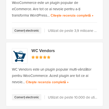
WooCommerce este un plugin popular de
eCommerce. Are tot ce ai nevoie pentru a-ți
transforma WordPress…
a WooCom
Citește recenzia completă
»
Utilizat de peste 3,9 milioane de utilizatori
Comerț electronic
WC Vendors
WC Vendors este un plugin popular multi-vânzător
pentru WooCommerce. Acest plugin are tot ce ai
nevoie…
a WC Vendors
Citește recenzia completă
»
Utilizat de peste 10.000 de utilizatori
Comerț electronic