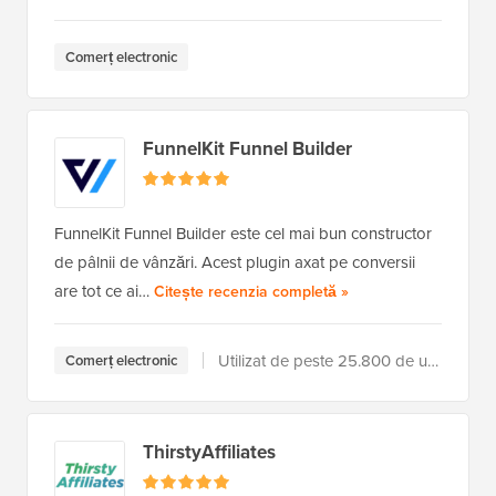
Comerț electronic
FunnelKit Funnel Builder
FunnelKit Funnel Builder este cel mai bun constructor
de pâlnii de vânzări. Acest plugin axat pe conversii
are tot ce ai…
a FunnelKit Funnel Bu
Citește recenzia completă
»
Utilizat de peste 25.800 de utilizatori
Comerț electronic
ThirstyAffiliates