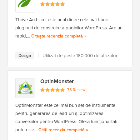
Thrive Architect este unul dintre cele mai bune
pluginuri de construire a paginilor WordPress. Are un
rapid,…
a Thrive Architect
Citește recenzia completă
»
Utilizat de peste 160.000 de utilizatori
Design
OptinMonster
75 Recenzii
OptinMonster este cel mai bun set de instrumente
pentru generarea de lead-uri și optimizarea
conversiilor pentru WordPress. Oferă funcționalități
puternice…
a OptinMonster
Citiți recenzia completă
»