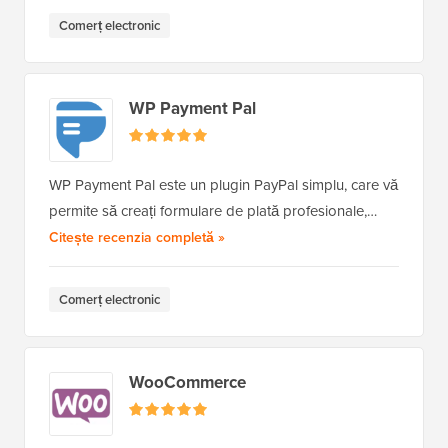
Comerț electronic
WP Payment Pal
WP Payment Pal este un plugin PayPal simplu, care vă
permite să creați formulare de plată profesionale,…
a WP Payment Pal
Citește recenzia completă
»
Comerț electronic
WooCommerce