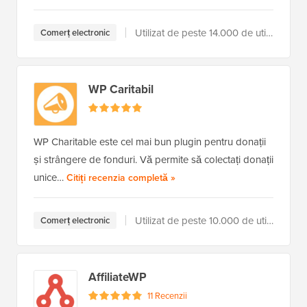
Utilizat de peste 14.000 de utilizatori
Comerț electronic
WP Caritabil
WP Charitable este cel mai bun plugin pentru donații
și strângere de fonduri. Vă permite să colectați donații
unice…
a WP Charitable
Citiți recenzia completă
»
Utilizat de peste 10.000 de utilizatori
Comerț electronic
AffiliateWP
11 Recenzii