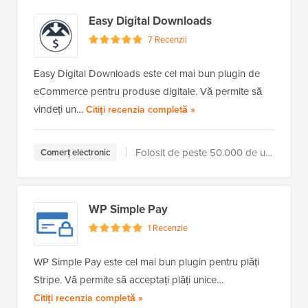
Easy Digital Downloads
7 Recenzii
Easy Digital Downloads este cel mai bun plugin de
eCommerce pentru produse digitale. Vă permite să
vindeți un…
a Easy Digital Downloads
Citiți recenzia completă
»
Folosit de peste 50.000 de utilizatori
Comerț electronic
WP Simple Pay
1 Recenzie
WP Simple Pay este cel mai bun plugin pentru plăți
Stripe. Vă permite să acceptați plăți unice…
a WP Simple Pay
Citiți recenzia completă
»