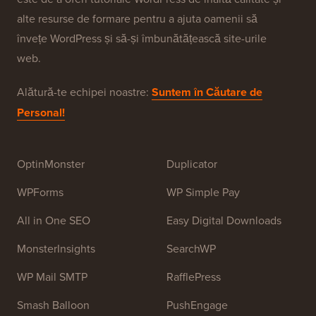
alte resurse de formare pentru a ajuta oamenii să
învețe WordPress și să-și îmbunătățească site-urile
web.
Alătură-te echipei noastre:
Suntem în Căutare de
Personal!
OptinMonster
Duplicator
WPForms
WP Simple Pay
All in One SEO
Easy Digital Downloads
MonsterInsights
SearchWP
WP Mail SMTP
RafflePress
Smash Balloon
PushEngage