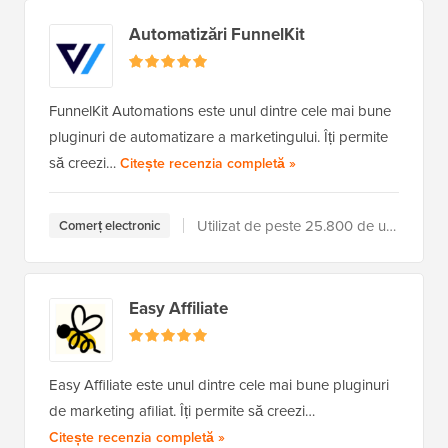
Automatizări FunnelKit
FunnelKit Automations este unul dintre cele mai bune
pluginuri de automatizare a marketingului. Îți permite
să creezi…
a FunnelKit Automations
Citește recenzia completă
»
Utilizat de peste 25.800 de utilizatori
Comerț electronic
Easy Affiliate
Easy Affiliate este unul dintre cele mai bune pluginuri
de marketing afiliat. Îți permite să creezi…
a Easy Affiliate
Citește recenzia completă
»