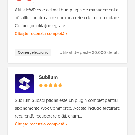
AffiliateWP este cel mai bun plugin de management al
afiliaților pentru a crea propria rețea de recomandare.
Cu funcționalități integrate…
a AffiliateWP
Citește recenzia completă
»
Utilizat de peste 30.000 de utilizatori
Comerț electronic
Sublium
Sublium Subscriptions este un plugin complet pentru
abonamente WooCommerce. Acesta include facturare
recurentă, recuperare plăți, churn…
a Sublium
Citește recenzia completă
»