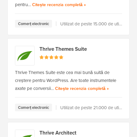
pentru…
a Advanced Coupons
Citește recenzia completă
»
Utilizat de peste 15.000 de utilizatori
Comerț electronic
Thrive Themes Suite
Thrive Themes Suite este cea mai bună suită de
creștere pentru WordPress. Are toate instrumentele
axate pe conversii…
a Thrive Theme
Citește recenzia completă
»
Utilizat de peste 21.000 de utilizatori
Comerț electronic
Thrive Architect