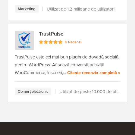
Utilizat de 1,2 milioane de utilizatori
Marketing
TrustPulse
6 Recenzii
TrustPulse este cel mai bun plugin de dovadă socială
pentru WordPress. Afișează conversii, achiziții
WooCommerce, înscrieri,…
a TrustP
Citește recenzia completă
»
Utilizat de peste 10.000 de utilizatori
Comerț electronic