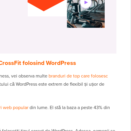
CrossFit folosind WordPress
itness, vei observa multe
branduri de top care folosesc
tului că WordPress este extrem de flexibil și ușor de
uri web popular
din lume. El stă la baza a peste 43% din
că folosești tipul corect de WordPress. Adesea, oamenii se