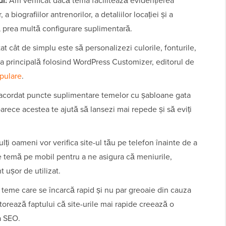
l:
Am verificat dacă tema facilitează evidențierea
a biografiilor antrenorilor, a detaliilor locației și a
ă prea multă configurare suplimentară.
t cât de simplu este să personalizezi culorile, fonturile,
na principală folosind WordPress Customizer, editorul de
pulare
.
cordat puncte suplimentare temelor cu șabloane gata
arece acestea te ajută să lansezi mai repede și să eviți
i oameni vor verifica site-ul tău pe telefon înainte de a
are temă pe mobil pentru a ne asigura că meniurile,
t ușor de utilizat.
teme care se încarcă rapid și nu par greoaie din cauza
datorează faptului că site-urile mai rapide creează o
a SEO.