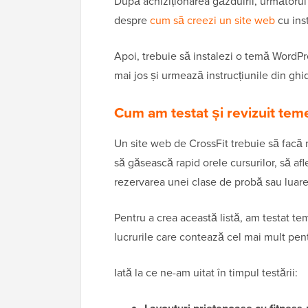
După achiziționarea găzduirii, următorul
despre
cum să creezi un site web
cu inst
Apoi, trebuie să instalezi o temă WordPr
mai jos și urmează instrucțiunile din ghi
Cum am testat și revizuit tem
Un site web de CrossFit trebuie să facă 
să găsească rapid orele cursurilor, să afl
rezervarea unei clase de probă sau luarea
Pentru a crea această listă, am testat t
lucrurile care contează cel mai mult pentr
Iată la ce ne-am uitat în timpul testării: