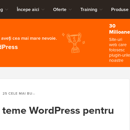
og
Începe aici
Oferte
Training
Produse
30
Milioane
 aveți cea mai mare nevoie.
Site-uri
web care
dPress
folosesc
plugin-urile
noastre
25 CELE MAI BUNE TEME WORDPRESS PENTRU CROSSFIT (2026)
e teme WordPress pentru