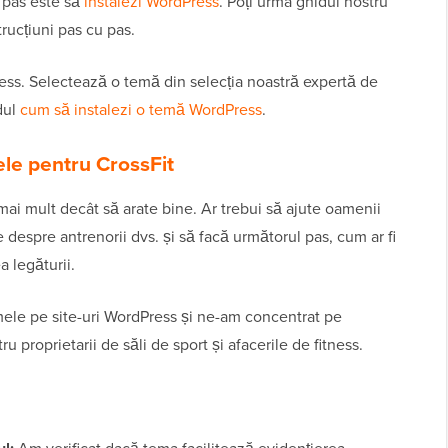
 pas este să
instalezi WordPress
. Poți urma ghidul nostru
rucțiuni pas cu pas.
ess. Selectează o temă din selecția noastră expertă de
dul
cum să instalezi o temă WordPress
.
ele pentru CrossFit
mai mult decât să arate bine. Ar trebui să ajute oamenii
e despre antrenorii dvs. și să facă următorul pas, cum ar fi
 legăturii.
emele pe site-uri WordPress și ne-am concentrat pe
u proprietarii de săli de sport și afacerile de fitness.