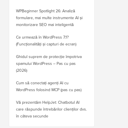
WPBeginner Spotlight 26: Analiză
formulare, mai multe instrumente AI și
monitorizare SEO mai inteligentă
Ce urmează în WordPress 7.1?
(Funcționalități și capturi de ecran)
Ghidul suprem de protecție împotriva
spamului WordPress – Pas cu pas
(2026)
Cum să conectați agenți AI cu
WordPress folosind MCP (pas cu pas)
Vă prezentăm HelpJet: Chatbotul AI
care răspunde întrebărilor clienților dvs.
în câteva secunde