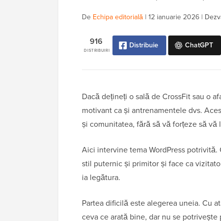
De
Echipa editorială
|
12 ianuarie 2026
|
Dezvă
916
Distribuie
ChatGPT
DISTRIBUIRI
Dacă dețineți o sală de CrossFit sau o afac
motivant ca și antrenamentele dvs. Acest
și comunitatea, fără să vă forțeze să vă
Aici intervine tema WordPress potrivită.
stil puternic și primitor și face ca vizita
ia legătura.
Partea dificilă este alegerea uneia. Cu a
ceva ce arată bine, dar nu se potrivește p