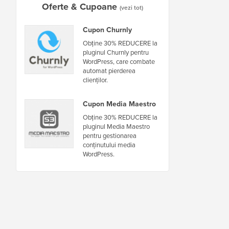
Oferte & Cupoane
(vezi tot)
Cupon Churnly
Obține 30% REDUCERE la
pluginul Churnly pentru
WordPress, care combate
automat pierderea
clienților.
Cupon Media Maestro
Obține 30% REDUCERE la
pluginul Media Maestro
pentru gestionarea
conținutului media
WordPress.