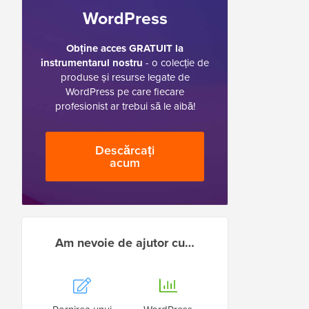
WordPress
Obține acces GRATUIT la
instrumentarul nostru
- o colecție de
produse și resurse legate de
WordPress pe care fiecare
profesionist ar trebui să le aibă!
Descărcați
acum
Am nevoie de ajutor cu…