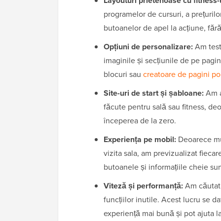
Layouturi prietenoase cu fitness-u
programelor de cursuri, a prețurilor, 
butoanelor de apel la acțiune, făr
Opțiuni de personalizare:
Am testa
imaginile și secțiunile de pe pagi
blocuri sau
creatoare de pagini po
Site-uri de start și șabloane:
Am a
făcute pentru sală sau fitness, deo
începerea de la zero.
Experiența pe mobil:
Deoarece mulț
vizita sala, am previzualizat fiec
butoanele și informațiile cheie sun
Viteză și performanță:
Am căutat 
funcțiilor inutile. Acest lucru se 
experiență mai bună și pot ajuta l