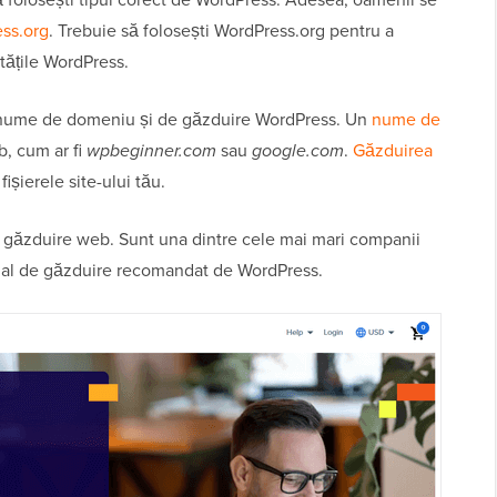
ss.org
. Trebuie să folosești WordPress.org pentru a
itățile WordPress.
n nume de domeniu și de găzduire WordPress. Un
nume de
b, cum ar fi
wpbeginner.com
sau
google.com
.
Găzduirea
ișierele site-ului tău.
 găzduire web. Sunt una dintre cele mai mari companii
cial de găzduire recomandat de WordPress.