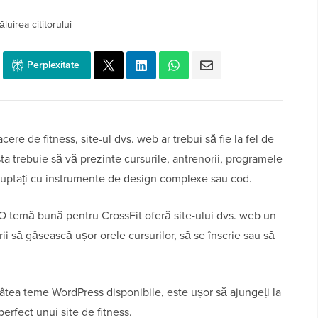
luirea cititorului
Perplexitate
ere de fitness, site-ul dvs. web ar trebui să fie la fel de
a trebuie să vă prezinte cursurile, antrenorii, programele
 luptați cu instrumente de design complexe sau cod.
 O temă bună pentru CrossFit oferă site-ului dvs. web un
torii să găsească ușor orele cursurilor, să se înscrie sau să
tâtea teme WordPress disponibile, este ușor să ajungeți la
erfect unui site de fitness.