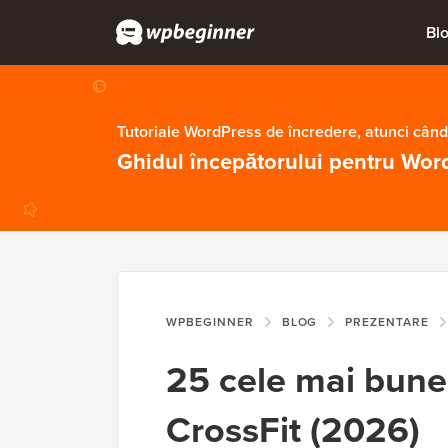
Bl
Tutoriale WordPress de încredere, atunci când
Ghidul începătorului pentru Wor
WPBEGINNER
BLOG
PREZENTARE
25 cele mai bun
CrossFit (2026)