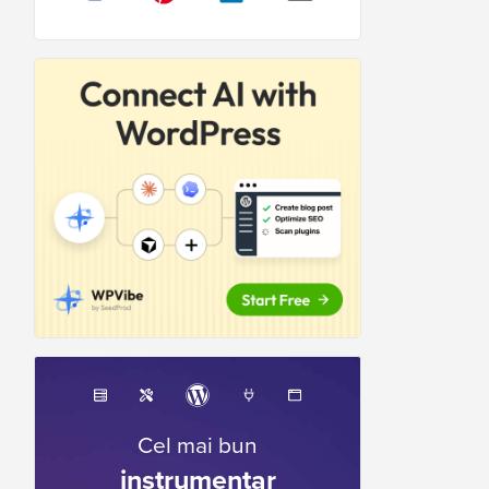
Cel mai bun
instrumentar