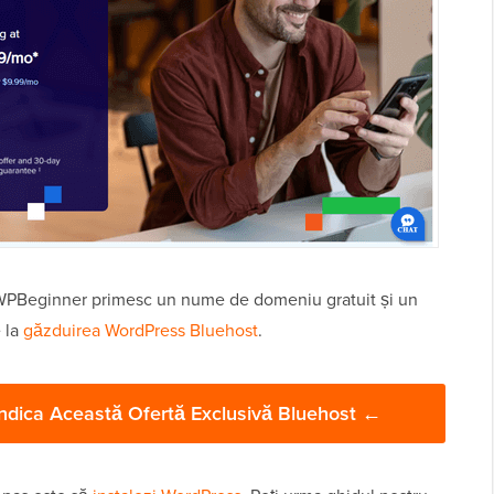
i WPBeginner primesc un nume de domeniu gratuit și un
e la
găzduirea WordPress Bluehost
.
endica Această Ofertă Exclusivă Bluehost ←