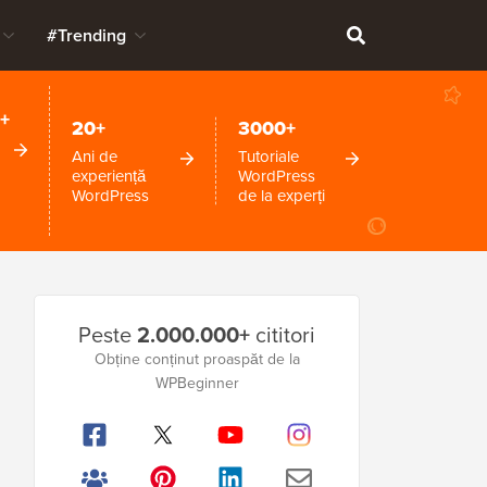
#Trending
+
20+
3000+
Ani de
Tutoriale
experiență
WordPress
WordPress
de la experți
Bara
Peste
2.000.000+
cititori
laterală
Obține conținut proaspăt de la
WPBeginner
principală