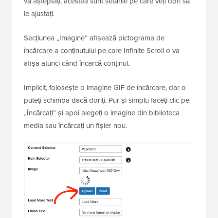
vă așteptați, acestea sunt setările pe care veți dori să
le ajustați.
Secțiunea „Imagine” afișează pictograma de
încărcare a conținutului pe care Infinite Scroll o va
afișa atunci când încarcă conținut.
Implicit, folosește o imagine GIF de încărcare, dar o
puteți schimba dacă doriți. Pur și simplu faceți clic pe
„Încărcați” și apoi alegeți o imagine din biblioteca
media sau încărcați un fișier nou.