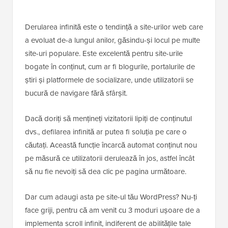
Derularea infinită este o tendință a site-urilor web care
a evoluat de-a lungul anilor, găsindu-și locul pe multe
site-uri populare. Este excelentă pentru site-urile
bogate în conținut, cum ar fi blogurile, portalurile de
știri și platformele de socializare, unde utilizatorii se
bucură de navigare fără sfârșit.
Dacă doriți să mențineți vizitatorii lipiți de conținutul
dvs., defilarea infinită ar putea fi soluția pe care o
căutați. Această funcție încarcă automat conținut nou
pe măsură ce utilizatorii derulează în jos, astfel încât
să nu fie nevoiți să dea clic pe pagina următoare.
Dar cum adaugi asta pe site-ul tău WordPress? Nu-ți
face griji, pentru că am venit cu 3 moduri ușoare de a
implementa scroll infinit, indiferent de abilitățile tale