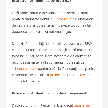
Este scroll-ul infinit rău pentru SEO?
Fără optimizarea corespunzătoare, scroll-ul infinit
poate fi dăunător pentru
SEO WordPress
. Motoarele
de căutare s-ar putea să nu indexeze tot conținutul,
deoarece nu derulează automat în jos.
Dar există modalități de a-l optimiza pentru un SEO
mai bun. Puteți adăuga un buton „încarcă mai mult”
folosind AJAX, astfel încât motoarele de căutare să
recunoască materialul suplimentar, puteți utiliza
schema markup
pentru a vă clarifica conținutul pentru
motoarele de căutare și
preîncărcați link-urile
către
conținutul următor.
Este scroll-ul infinit mai bun decât paginarea?
Dacă scroll-ul infinit este mai bun decât
paginarea