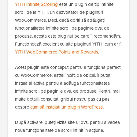
YITH Infinite Scrolling
este un plugin de tip infinite
scroll de la YITH, un dezvoltator de pluginuri
WooCommerce. Deci, dacă doriți să adăugați
funcționalitatea infinite scroll pe paginile dvs. de
produse, acesta este pluginul pe care îl recomandăm.
Funcționează excelent cu alte pluginuri YITH, cum ar fi
YITH WooCommerce Points and Rewards
.
Acest plugin este conceput pentru a funcționa perfect
cu WooCommerce, astfel încât, de obicei, îl puteți
instala și activa pentru a adăuga funcționalitatea
infinite scroll pe paginile dvs. de produse. Pentru mai
multe detalii, consultați ghidul nostru pas cu pas
despre
cum să instalați un plugin WordPress
.
După activare, puteți vizita site-ul dvs. pentru a vedea
noua funcționalitate de scroll infinit în acțiune.