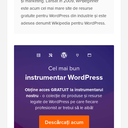
și marketing. Lansat în 2009, WPBeginner
este acum cel mai mare site de resurse
gratuite pentru WordPress din industrie și este
adesea denumit Wikipedia pentru WordPress.
Cel mai bun
instrumentar WordPress
Obține acces GRATUIT la instrumentarul
nostru
- o colecție de produse și resurse
legate de WordPress pe care fiecare
profesionist ar trebui să le aibă!
Descărcați acum