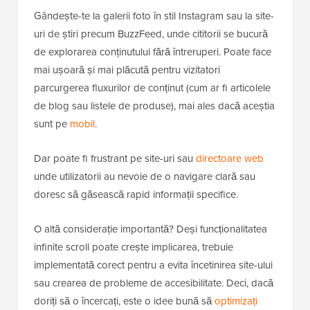
Gândește-te la galerii foto în stil Instagram sau la site-
uri de știri precum BuzzFeed, unde cititorii se bucură
de explorarea conținutului fără întreruperi. Poate face
mai ușoară și mai plăcută pentru vizitatori
parcurgerea fluxurilor de conținut (cum ar fi articolele
de blog sau listele de produse), mai ales dacă aceștia
sunt pe
mobil
.
Dar poate fi frustrant pe site-uri sau
directoare web
unde utilizatorii au nevoie de o navigare clară sau
doresc să găsească rapid informații specifice.
O altă considerație importantă? Deși funcționalitatea
infinite scroll poate crește implicarea, trebuie
implementată corect pentru a evita încetinirea site-ului
sau crearea de probleme de accesibilitate. Deci, dacă
doriți să o încercați, este o idee bună să
optimizați