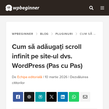
WPBEGINNER
BLOG
PLUGINURI
CUM SĂ ADĂUGAȚI SCROLL INFINIT PE SITE-UL DVS. WORDPRESS (PAS CU PAS)
Cum să adăugați scroll
infinit pe site-ul dvs.
WordPress (Pas cu Pas)
De
Echipa editorială
|
10 martie 2026
|
Dezvăluirea
cititorilor