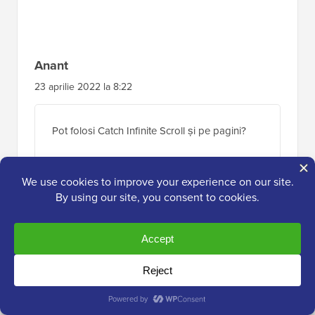
Anant
23 aprilie 2022 la 8:22
Pot folosi Catch Infinite Scroll și pe pagini?
Răspunde
Suport WPBeginner
ADMIN
25 apr. 2022 la 9:50
Dacă nu primim altfel, pluginul are o