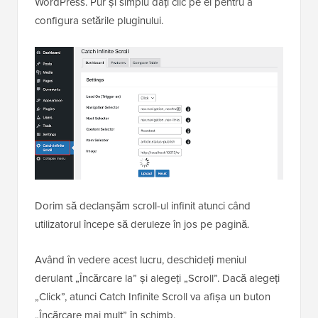
WordPress. Pur și simplu dați clic pe el pentru a
configura setările pluginului.
Dorim să declanșăm scroll-ul infinit atunci când
utilizatorul începe să deruleze în jos pe pagină.
Având în vedere acest lucru, deschideți meniul
derulant „Încărcare la” și alegeți „Scroll”. Dacă alegeți
„Click”, atunci Catch Infinite Scroll va afișa un buton
„Încărcare mai mult” în schimb.