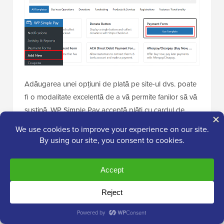
Adăugarea unei opțiuni de plată pe site-ul dvs. poate
fi o modalitate excelentă de a vă permite fanilor să vă
susțină. WP Simple Pay acceptă plăți cu cardul de
credit,
Apple Pay
, Google Pay, plăți ACH, iDEAL,
Klarna, AliPay și multe altele.
Poți chiar să configurezi mai multe abonamente
recurente, la fel ca Patreon, dar cu comisioane mult
mai mici. Acest lucru este perfect pentru a configura o
pagină „susține-mă” unde fanii sunt taxați automat în
fiecare lună.