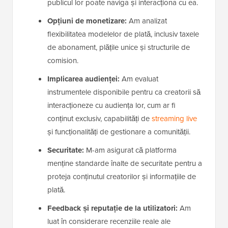
publicul lor poate naviga și interacționa cu ea.
Opțiuni de monetizare:
Am analizat
flexibilitatea modelelor de plată, inclusiv taxele
de abonament, plățile unice și structurile de
comision.
Implicarea audienței:
Am evaluat
instrumentele disponibile pentru ca creatorii să
interacționeze cu audiența lor, cum ar fi
conținut exclusiv, capabilități de
streaming live
și funcționalități de gestionare a comunității.
Securitate:
M-am asigurat că platforma
menține standarde înalte de securitate pentru a
proteja conținutul creatorilor și informațiile de
plată.
Feedback și reputație de la utilizatori:
Am
luat în considerare recenziile reale ale