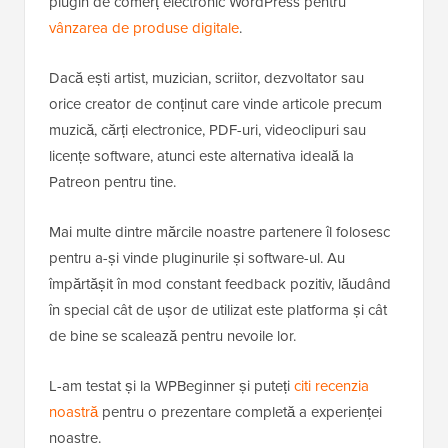
plugin de comerț electronic WordPress pentru
vânzarea de produse digitale
.
Dacă ești artist, muzician, scriitor, dezvoltator sau
orice creator de conținut care vinde articole precum
muzică, cărți electronice, PDF-uri, videoclipuri sau
licențe software, atunci este alternativa ideală la
Patreon pentru tine.
Mai multe dintre mărcile noastre partenere îl folosesc
pentru a-și vinde pluginurile și software-ul. Au
împărtășit în mod constant feedback pozitiv, lăudând
în special cât de ușor de utilizat este platforma și cât
de bine se scalează pentru nevoile lor.
L-am testat și la WPBeginner și puteți
citi recenzia
noastră
pentru o prezentare completă a experienței
noastre.