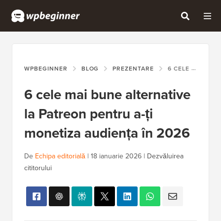
WPBEGINNER
BLOG
PREZENTARE
6 CELE MAI BUNE ALTERNATIVE LA PATREON PENTRU A-ȚI MONETIZA AUDIENȚA ÎN 2026
6 cele mai bune alternative
la Patreon pentru a-ți
monetiza audiența în 2026
De
Echipa editorială
|
18 ianuarie 2026
|
Dezvăluirea
cititorului