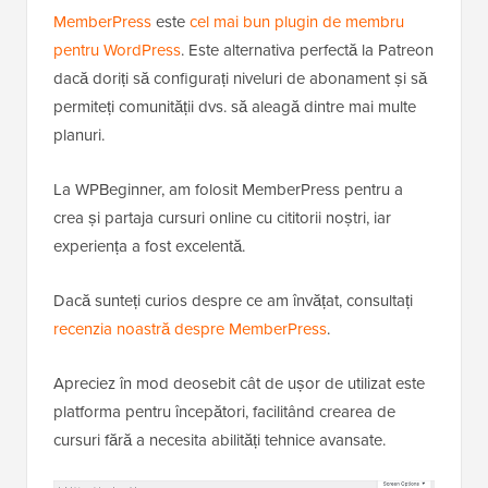
MemberPress
este
cel mai bun plugin de membru
pentru WordPress
. Este alternativa perfectă la Patreon
dacă doriți să configurați niveluri de abonament și să
permiteți comunității dvs. să aleagă dintre mai multe
planuri.
La WPBeginner, am folosit MemberPress pentru a
crea și partaja cursuri online cu cititorii noștri, iar
experiența a fost excelentă.
Dacă sunteți curios despre ce am învățat, consultați
recenzia noastră despre MemberPress
.
Apreciez în mod deosebit cât de ușor de utilizat este
platforma pentru începători, facilitând crearea de
cursuri fără a necesita abilități tehnice avansate.