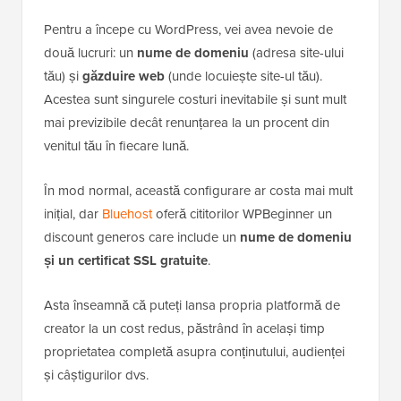
Pentru a începe cu WordPress, vei avea nevoie de
două lucruri: un
nume de domeniu
(adresa site-ului
tău) și
găzduire web
(unde locuiește site-ul tău).
Acestea sunt singurele costuri inevitabile și sunt mult
mai previzibile decât renunțarea la un procent din
venitul tău în fiecare lună.
În mod normal, această configurare ar costa mai mult
inițial, dar
Bluehost
oferă cititorilor WPBeginner un
discount generos care include un
nume de domeniu
și un certificat SSL gratuite
.
Asta înseamnă că puteți lansa propria platformă de
creator la un cost redus, păstrând în același timp
proprietatea completă asupra conținutului, audienței
și câștigurilor dvs.