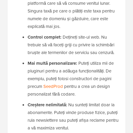
platformă care să vă consume venitul lunar.
Singura taxă pe care o plătiți este taxa pentru
numele de domeniu și găzduire, care este
explicată mai jos.
Control complet:
Dețineți site-ul web. Nu
trebuie să vă faceți griji cu privire la schimbări
bruște ale termenilor de serviciu sau cenzură.
Mai multă personalizare:
Puteți utiliza mii de
pluginuri pentru a adăuga funcționalități. De
exemplu, puteți folosi constructori de pagini
precum
SeedProd
pentru a crea un design
personalizat fără codare.
Creștere nelimitată:
Nu sunteți limitat doar la
abonamente. Puteți vinde produse fizice, puteți
rula newslettere sau puteți afișa reclame pentru
a vă maximiza venitul.