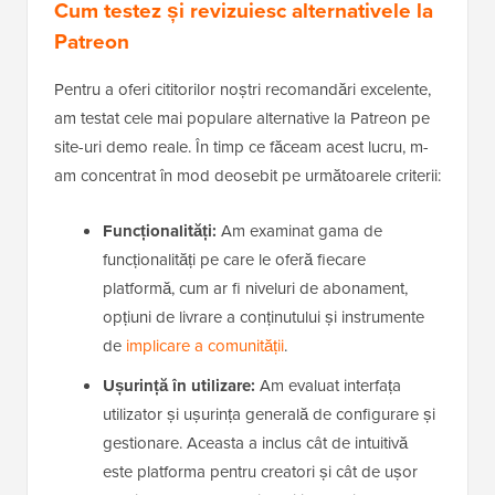
Cum testez și revizuiesc alternativele la
Patreon
Pentru a oferi cititorilor noștri recomandări excelente,
am testat cele mai populare alternative la Patreon pe
site-uri demo reale. În timp ce făceam acest lucru, m-
am concentrat în mod deosebit pe următoarele criterii:
Funcționalități:
Am examinat gama de
funcționalități pe care le oferă fiecare
platformă, cum ar fi niveluri de abonament,
opțiuni de livrare a conținutului și instrumente
de
implicare a comunității
.
Ușurință în utilizare:
Am evaluat interfața
utilizator și ușurința generală de configurare și
gestionare. Aceasta a inclus cât de intuitivă
este platforma pentru creatori și cât de ușor