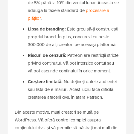
de 5% până la 10% din venitul lunar. Aceasta se
adaugă la taxele standard de
procesare a
plăților
.
Lipsa de branding:
Este greu să-ți construiești
propriul brand. În plus, concurezi cu peste
300.000 de alți creatori pe aceeași platformă.
Riscuri de cenzură:
Patreon are restricții stricte
privind conținutul. Vă pot interzice contul sau
vă pot ascunde conținutul în orice moment.
Creștere limitată:
Nu dețineți datele audienței
sau lista de e-mailuri. Acest lucru face dificilă
creșterea afacerii dvs. în afara Patreon.
Din aceste motive, mulți creatori se mută pe
WordPress. Vă oferă control complet asupra
conținutului dvs. și vă permite să păstrați mai mult din