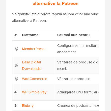
alternative la Patreon
Vă grăbiți? Iată o privire rapidă asupra celor mai bune
alternative la Patreon.
#
Platforme
Cel mai bun pentru
Configurarea mai multor niveluri 
🥇
MemberPress
abonament
Easy Digital
Vânzarea de produse digitale căt
🥈
Downloads
membri
🥉
WooCommerce
Vânzare de produse
4
WP Simple Pay
Adăugarea unui formular de plat
5
Blubrry
Crearea de podcasturi exclusive