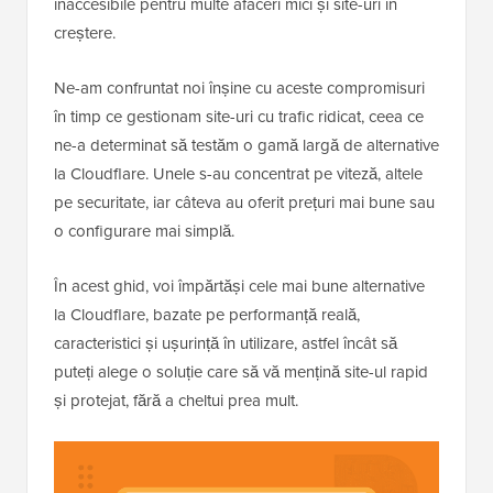
inaccesibile pentru multe afaceri mici și site-uri în
creștere.
Ne-am confruntat noi înșine cu aceste compromisuri
în timp ce gestionam site-uri cu trafic ridicat, ceea ce
ne-a determinat să testăm o gamă largă de alternative
la Cloudflare. Unele s-au concentrat pe viteză, altele
pe securitate, iar câteva au oferit prețuri mai bune sau
o configurare mai simplă.
În acest ghid, voi împărtăși cele mai bune alternative
la Cloudflare, bazate pe performanță reală,
caracteristici și ușurință în utilizare, astfel încât să
puteți alege o soluție care să vă mențină site-ul rapid
și protejat, fără a cheltui prea mult.