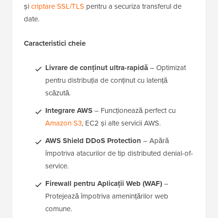
și
criptare SSL/TLS
pentru a securiza transferul de
date.
Caracteristici cheie
Livrare de conținut ultra-rapidă
– Optimizat
pentru distribuția de conținut cu latență
scăzută.
Integrare AWS
– Funcționează perfect cu
Amazon S3
, EC2 și alte servicii AWS.
AWS Shield DDoS Protection
– Apără
împotriva atacurilor de tip distributed denial-of-
service.
Firewall pentru Aplicații Web (WAF)
–
Protejează împotriva amenințărilor web
comune.