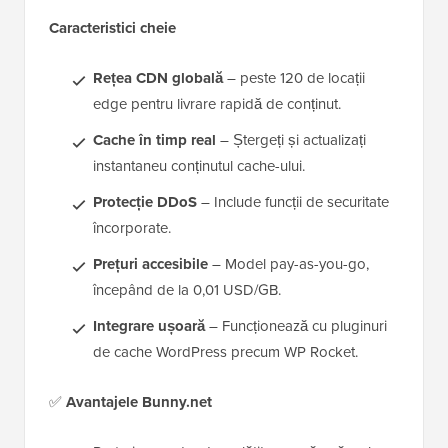
Caracteristici cheie
Rețea CDN globală
– peste 120 de locații
edge pentru livrare rapidă de conținut.
Cache în timp real
– Ștergeți și actualizați
instantaneu conținutul cache-ului.
Protecție DDoS
– Include funcții de securitate
încorporate.
Prețuri accesibile
– Model pay-as-you-go,
începând de la 0,01 USD/GB.
Integrare ușoară
– Funcționează cu pluginuri
de cache WordPress precum WP Rocket.
✅
Avantajele Bunny.net