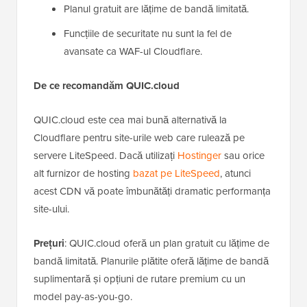
Planul gratuit are lățime de bandă limitată.
Funcțiile de securitate nu sunt la fel de
avansate ca WAF-ul Cloudflare.
De ce recomandăm QUIC.cloud
QUIC.cloud este cea mai bună alternativă la
Cloudflare pentru site-urile web care rulează pe
servere LiteSpeed. Dacă utilizați
Hostinger
sau orice
alt furnizor de hosting
bazat pe LiteSpeed
, atunci
acest CDN vă poate îmbunătăți dramatic performanța
site-ului.
Prețuri
: QUIC.cloud oferă un plan gratuit cu lățime de
bandă limitată. Planurile plătite oferă lățime de bandă
suplimentară și opțiuni de rutare premium cu un
model pay-as-you-go.