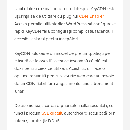
Unul dintre cele mai bune lucruri despre KeyCDN este
ușurința sa de utilizare cu pluginul
CDN Enabler
.
Acesta permite utilizatorilor WordPress să configureze
rapid KeyCDN fără configurații complicate, făcându-l
accesibil chiar și pentru începători.
KeyCDN folosește un model de prețuri „plătești pe
măsură ce folosești”, ceea ce înseamnă că plătești
doar pentru ceea ce utilizezi. Acest lucru îl face o
opțiune rentabilă pentru site-urile web care au nevoie
de un CDN fiabil, fără angajamentul unui abonament
lunar.
De asemenea, acordă o prioritate înaltă securității, cu
funcții precum
SSL gratuit
, autentificare securizată prin
token și protecție DDoS.