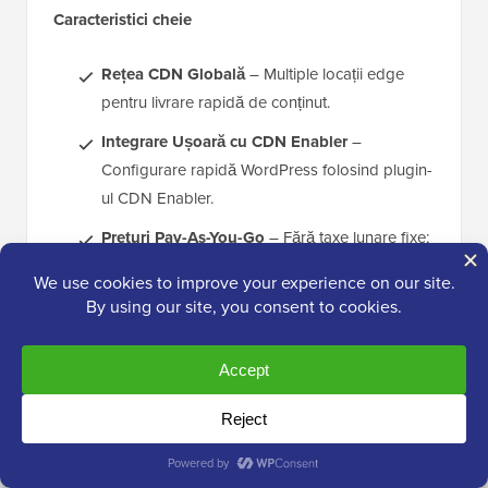
Caracteristici cheie
Rețea CDN Globală
– Multiple locații edge
pentru livrare rapidă de conținut.
Integrare Ușoară cu CDN Enabler
–
Configurare rapidă WordPress folosind plugin-
ul CDN Enabler.
Prețuri Pay-As-You-Go
– Fără taxe lunare fixe;
plătiți doar pentru ceea ce utilizați.
Suport SSL gratuit
– Asigură livrarea
securizată HTTPS.
Protecție DDoS
– Ajută la apărarea împotriva
amenințărilor cibernetice.
Ștergere instantanee a cache-ului
–
Actualizează rapid conținutul pe toate locațiile