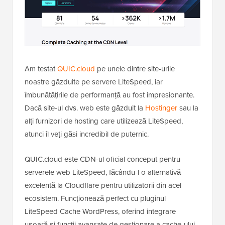
Am testat
QUIC.cloud
pe unele dintre site-urile
noastre găzduite pe servere LiteSpeed, iar
îmbunătățirile de performanță au fost impresionante.
Dacă site-ul dvs. web este găzduit la
Hostinger
sau la
alți furnizori de hosting care utilizează LiteSpeed,
atunci îl veți găsi incredibil de puternic.
QUIC.cloud este CDN-ul oficial conceput pentru
serverele web LiteSpeed, făcându-l o alternativă
excelentă la Cloudflare pentru utilizatorii din acel
ecosistem. Funcționează perfect cu pluginul
LiteSpeed Cache WordPress, oferind integrare
ușoară și funcții avansate de gestionare a cache-ului.