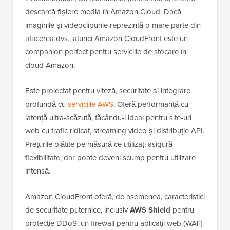
descarcă fișiere media în Amazon Cloud. Dacă
imaginile și videoclipurile reprezintă o mare parte din
afacerea dvs., atunci Amazon CloudFront este un
companion perfect pentru serviciile de stocare în
cloud Amazon.
Este proiectat pentru viteză, securitate și integrare
profundă cu
serviciile AWS
. Oferă performanță cu
latență ultra-scăzută, făcându-l ideal pentru site-uri
web cu trafic ridicat, streaming video și distribuție API.
Prețurile plătite pe măsură ce utilizați asigură
flexibilitate, dar poate deveni scump pentru utilizare
intensă.
Amazon CloudFront oferă, de asemenea, caracteristici
de securitate puternice, inclusiv
AWS Shield
pentru
protecție DDoS, un firewall pentru aplicații web (WAF)