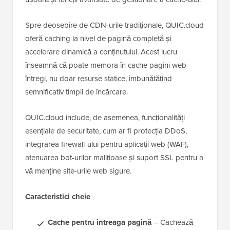
Spre deosebire de CDN-urile tradiționale, QUIC.cloud
oferă caching la nivel de pagină completă și
accelerare dinamică a conținutului. Acest lucru
înseamnă că poate memora în cache pagini web
întregi, nu doar resurse statice, îmbunătățind
semnificativ timpii de încărcare.
QUIC.cloud include, de asemenea, funcționalități
esențiale de securitate, cum ar fi protecția DDoS,
integrarea firewall-ului pentru aplicații web (WAF),
atenuarea bot-urilor malițioase și suport SSL pentru a
vă menține site-urile web sigure.
Caracteristici cheie
Cache pentru întreaga pagină
– Cachează