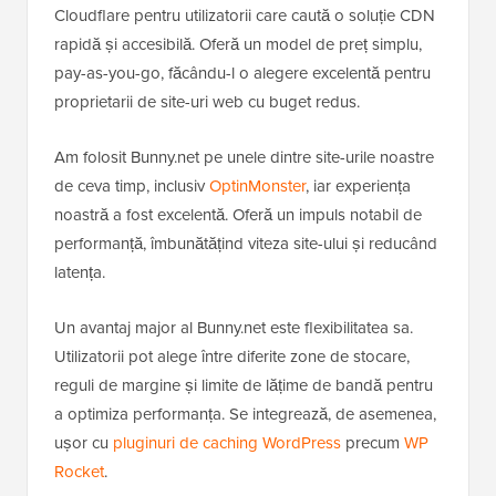
Cloudflare pentru utilizatorii care caută o soluție CDN
rapidă și accesibilă. Oferă un model de preț simplu,
pay-as-you-go, făcându-l o alegere excelentă pentru
proprietarii de site-uri web cu buget redus.
Am folosit Bunny.net pe unele dintre site-urile noastre
de ceva timp, inclusiv
OptinMonster
, iar experiența
noastră a fost excelentă. Oferă un impuls notabil de
performanță, îmbunătățind viteza site-ului și reducând
latența.
Un avantaj major al Bunny.net este flexibilitatea sa.
Utilizatorii pot alege între diferite zone de stocare,
reguli de margine și limite de lățime de bandă pentru
a optimiza performanța. Se integrează, de asemenea,
ușor cu
pluginuri de caching WordPress
precum
WP
Rocket
.