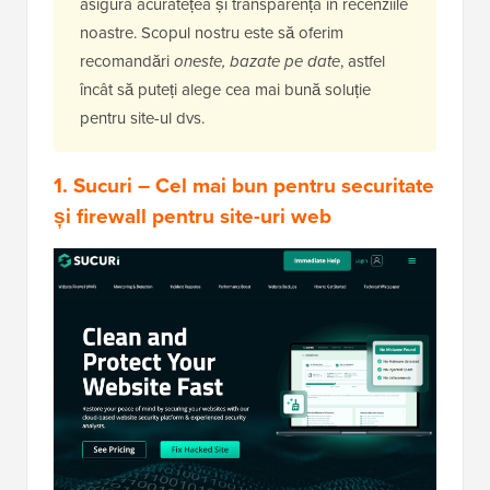
asigura acuratețea și transparența în recenziile
noastre. Scopul nostru este să oferim
recomandări
oneste, bazate pe date
, astfel
încât să puteți alege cea mai bună soluție
pentru site-ul dvs.
1. Sucuri
– Cel mai bun pentru securitate
și firewall pentru site-uri web