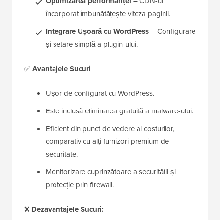
Optimizarea performanței
– CDN-ul
încorporat îmbunătățește viteza paginii.
Integrare Ușoară cu WordPress
– Configurare
și setare simplă a plugin-ului.
✅
Avantajele Sucuri
Ușor de configurat cu WordPress.
Este inclusă eliminarea gratuită a malware-ului.
Eficient din punct de vedere al costurilor,
comparativ cu alți furnizori premium de
securitate.
Monitorizare cuprinzătoare a securității și
protecție prin firewall.
❌
Dezavantajele Sucuri: