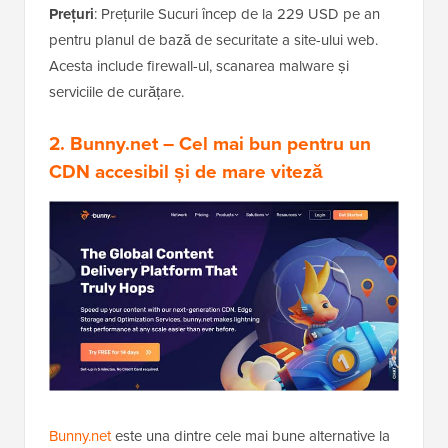
Prețuri
: Prețurile Sucuri încep de la 229 USD pe an
pentru planul de bază de securitate a site-ului web.
Acesta include firewall-ul, scanarea malware și
serviciile de curățare.
2. Bunny.net
– Cel mai bun pentru un
CDN accesibil și de mare viteză
Bunny.net
este una dintre cele mai bune alternative la