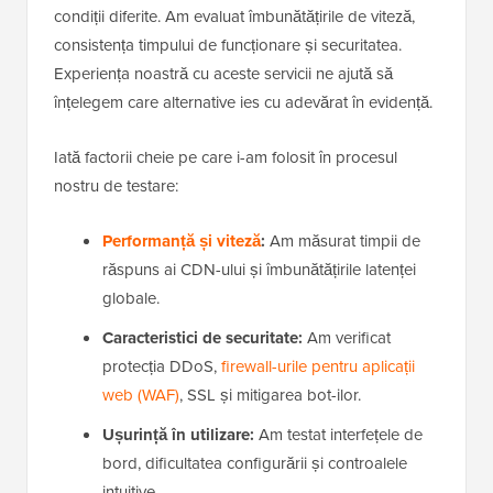
condiții diferite. Am evaluat îmbunătățirile de viteză,
consistența timpului de funcționare și securitatea.
Experiența noastră cu aceste servicii ne ajută să
înțelegem care alternative ies cu adevărat în evidență.
Iată factorii cheie pe care i-am folosit în procesul
nostru de testare:
Performanță și viteză
:
Am măsurat timpii de
răspuns ai CDN-ului și îmbunătățirile latenței
globale.
Caracteristici de securitate:
Am verificat
protecția DDoS,
firewall-urile pentru aplicații
web (WAF)
, SSL și mitigarea bot-ilor.
Ușurință în utilizare:
Am testat interfețele de
bord, dificultatea configurării și controalele
intuitive.