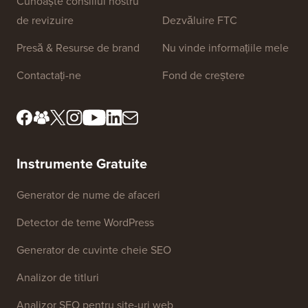
Linkuri Site
Despre noi
Politica de
confidențialitate
Standarde editoriale
Termeni și condiții
Cunoaște consiliul nostru
de revizuire
Dezvăluire FTC
Presă & Resurse de brand
Nu vinde informațiile mele
Contactați-ne
Fond de creștere
Instrumente Gratuite
Generator de nume de afaceri