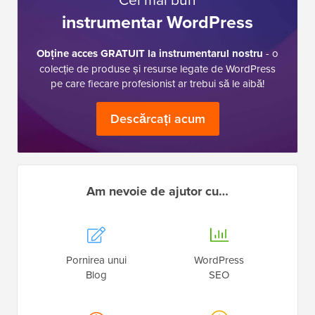
instrumentar WordPress
Obține acces GRATUIT la instrumentarul nostru
- o
colecție de produse și resurse legate de WordPress
pe care fiecare profesionist ar trebui să le aibă!
Descărcați acum
Am nevoie de ajutor cu…
Pornirea unui
WordPress
Blog
SEO