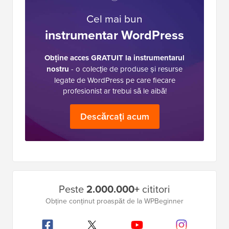
Cel mai bun
instrumentar WordPress
Obține acces GRATUIT la instrumentarul
nostru
- o colecție de produse și resurse
legate de WordPress pe care fiecare
profesionist ar trebui să le aibă!
Descărcați acum
Bara
Peste
2.000.000+
cititori
laterală
Obține conținut proaspăt de la WPBeginner
principală