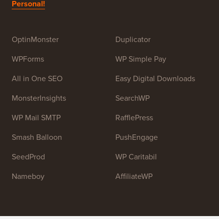
este de a oferi tutoriale WordPress de înaltă calitate și
alte resurse de formare pentru a ajuta oamenii să
învețe WordPress și să-și îmbunătățească site-urile
web.
Alătură-te echipei noastre:
Suntem în Căutare de
Personal!
OptinMonster
Duplicator
WPForms
WP Simple Pay
All in One SEO
Easy Digital Downloads
MonsterInsights
SearchWP
WP Mail SMTP
RafflePress