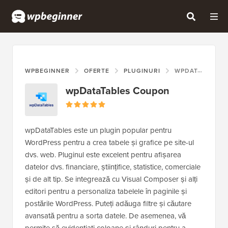
WPBEGINNER
OFERTE
PLUGINURI
WPDATATABLES COUPON
wpDataTables Coupon
wpDataTables este un plugin popular pentru
WordPress pentru a crea tabele și grafice pe site-ul
dvs. web. Pluginul este excelent pentru afișarea
datelor dvs. financiare, științifice, statistice, comerciale
și de alt tip. Se integrează cu Visual Composer și alți
editori pentru a personaliza tabelele în paginile și
postările WordPress. Puteți adăuga filtre și căutare
avansată pentru a sorta datele. De asemenea, vă
permite să evidențiați coloane și rânduri pentru a