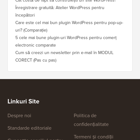
Cât costă de fapt să construiești un site WordPress?
Cum să 
a pierd
Înregistrare gratuită: Atelier WordPress pentru
începători
Cum să 
clasame
Care este cel mai bun plugin WordPress pentru pop-up-
uri? (Comparație)
Cum să 
5 cele mai bune plugin-uri WordPress pentru comerț
Cum să 
electronic comparate
Cum să 
Cum să creezi un newsletter prin e-mail în MODUL
fără ti
CORECT (Pas cu pas)