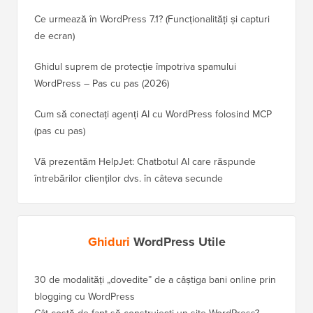
Ce urmează în WordPress 7.1? (Funcționalități și capturi
de ecran)
Ghidul suprem de protecție împotriva spamului
WordPress – Pas cu pas (2026)
Cum să conectați agenți AI cu WordPress folosind MCP
(pas cu pas)
Vă prezentăm HelpJet: Chatbotul AI care răspunde
întrebărilor clienților dvs. în câteva secunde
Ghiduri
WordPress Utile
30 de modalități „dovedite” de a câștiga bani online prin
Cum să-
blogging cu WordPress
WordPre