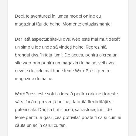
Deci, te aventurezi în lumea modei online cu
magazinul tău de haine. Momente entuziasmante!
Dar iată aspectul: site-ul dvs. web este mai mult decât
un simplu loc unde să vindeți haine. Reprezintă
brandul dvs. în fața lumii. De aceea, pentru a crea un
site web bun pentru un magazin de haine, veți avea
nevoie de cele mai bune teme WordPress pentru
magazine de haine.
WordPress este soluția ideală pentru oricine dorește
să-și facă o prezență online, datorită flexibilității și
puterii sale. Dar, să fim sinceri, să răsfoiești mii de
teme pentru a găsi „cea potrivită” poate fi ca și cum ai
căuta un ac în carul cu fân.