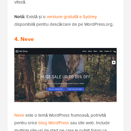
viteză.
Notă:
Există și o
versiune gratuită a Sydney
disponibilă pentru descărcare de pe WordPress.org.
4. Neve
Neve
este o temă WordPress frumoasă, potrivită
pentru orice
blog WordPress
sau site web. Include
multiple site-uri de start pe care le puteți folosi ca