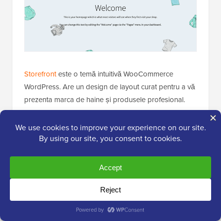
Storefront
este o temă intuitivă WooCommerce
WordPress. Are un design de layout curat pentru a vă
prezenta marca de haine și produsele profesional.
Pagina principală vă permite să afișați categorii de
produse, produse recomandate, articole la reducere
și multe altele. Are
optimizare SEO
încorporată pentru
a ajuta magazinul dvs. de haine să se claseze înalt în
Google și alte motoare de căutare.
18. Amaryllis