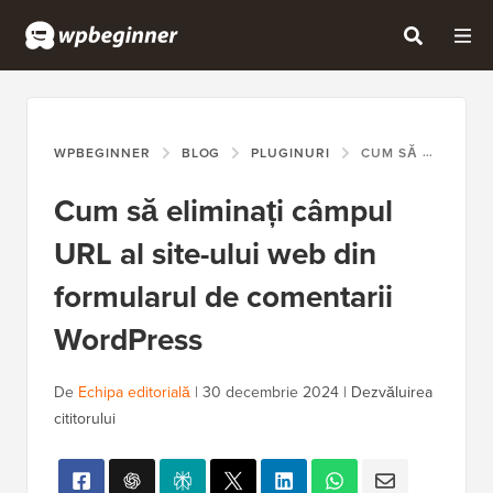
WPBEGINNER
BLOG
PLUGINURI
CUM SĂ ELIMINAȚI CÂMPUL URL AL SITE-ULUI WEB DIN FORMULARUL DE COMENTARII WORDPRESS
Cum să eliminați câmpul
URL al site-ului web din
formularul de comentarii
WordPress
De
Echipa editorială
|
30 decembrie 2024
|
Dezvăluirea
cititorului