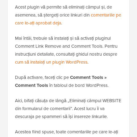
Acest plugin vă permite să eliminați câmpul și, de
asemenea, să ștergeți orice linkuri din
comentariile pe
care le-ați aprobat deja
.
Mai întâi, trebuie să instalați și să activați pluginul
Comment Link Remove and Comment Tools. Pentru
instrucțiuni detaliate, consultați ghidul nostru despre
cum să instalați un plugin WordPress
.
După activare, faceți clic pe
Comment Tools
»
Comment Tools
în tabloul de bord WordPress.
Aici, bifați căsuța de lângă „Eliminați câmpul WEBSITE
din formularul de comentarii”. Acest lucru îi va
descuraja pe spammeri să își insereze linkurile.
Acestea fiind spuse, toate comentariile pe care le-ați