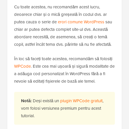
Cu toate acestea, nu recomandăm acest lucru,
deoarece chiar și o mică greșeală în codul dvs. ar
putea cauza o serie de
erori comune WordPress
sau
chiar ar putea defecta complet site-ul dvs. Această
abordare necesită, de asemenea, să creați o temă
copil, astfel încât tema dvs. părinte să nu fie afectată.
În loc să faceți toate acestea, recomandăm să folosiți
WPCode
. Este cea mai ușoară și sigură modalitate de
a adăuga cod personalizat în WordPress fără a fi
nevoie să editați fișierele de bază ale temei.
Notă:
Deși există un
plugin WPCode gratuit
,
vom folosi versiunea premium pentru acest
tutorial.