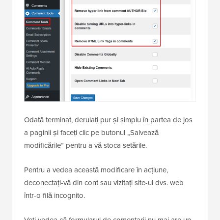
Odată terminat, derulați pur și simplu în partea de jos
a paginii și faceți clic pe butonul „Salvează
modificările” pentru a vă stoca setările.
Pentru a vedea această modificare în acțiune,
deconectați-vă din cont sau vizitați site-ul dvs. web
într-o filă incognito.
Veți vedea că formularul de comentarii nu mai are un