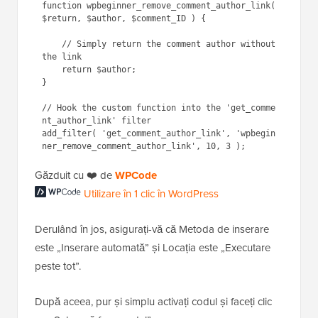
function wpbeginner_remove_comment_author_link( 
$return, $author, $comment_ID ) {

    // Simply return the comment author without 
the link

    return $author;

}

// Hook the custom function into the 'get_comme
nt_author_link' filter

add_filter( 'get_comment_author_link', 'wpbegin
Găzduit cu ❤️ de
Utilizare în 1 clic în
WPCode
WordPress
Derulând în jos, asigurați-vă că Metoda de inserare
este „Inserare automată” și Locația este „Executare
peste tot”.
După aceea, pur și simplu activați codul și faceți clic