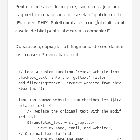
Pentru a face acest lucru, pur și simplu creați un nou
fragment ca în pasul anterior și setați Tipul de cod la
„Fragment PHP”. Puteți numi acest cod „Înlocuiți textul
casetei de bifat pentru abonarea la comentarii”.
După aceea, copiați și lipiți fragmentul de cod de mai
jos în caseta Previzualizare cod:
// Hook a custom function 'remove_website_from_
checkbox_text' into the 'gettext' filter

add_filter('gettext', 'remove_website_from_chec
kbox_text');

function remove_website_from_checkbox_text($tra
nslated_text) {

    // Replace the original text with the modif
ied text

    $translated_text = str_replace(

        'Save my name, email, and website',   
// Original text to find
