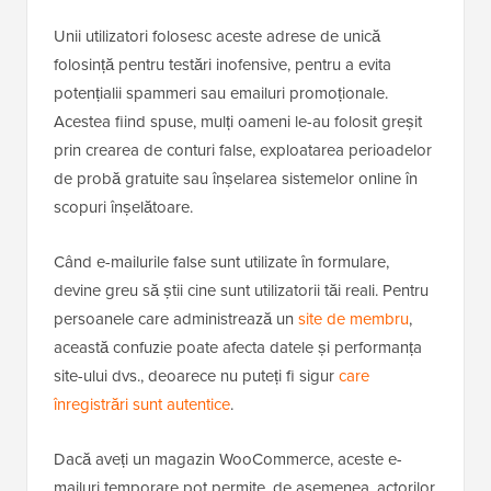
Unii utilizatori folosesc aceste adrese de unică
folosință pentru testări inofensive, pentru a evita
potențialii spammeri sau emailuri promoționale.
Acestea fiind spuse, mulți oameni le-au folosit greșit
prin crearea de conturi false, exploatarea perioadelor
de probă gratuite sau înșelarea sistemelor online în
scopuri înșelătoare.
Când e-mailurile false sunt utilizate în formulare,
devine greu să știi cine sunt utilizatorii tăi reali. Pentru
persoanele care administrează un
site de membru
,
această confuzie poate afecta datele și performanța
site-ului dvs., deoarece nu puteți fi sigur
care
înregistrări sunt autentice
.
Dacă aveți un magazin WooCommerce, aceste e-
mailuri temporare pot permite, de asemenea, actorilor